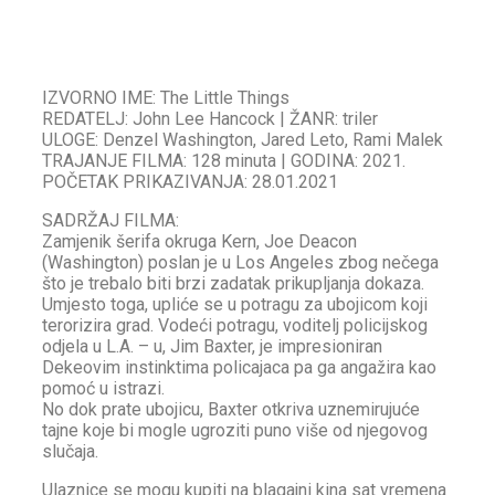
IZVORNO IME: The Little Things
REDATELJ: John Lee Hancock | ŽANR: triler
ULOGE: Denzel Washington, Jared Leto, Rami Malek
TRAJANJE FILMA: 128 minuta | GODINA: 2021.
POČETAK PRIKAZIVANJA: 28.01.2021
SADRŽAJ FILMA:
Zamjenik šerifa okruga Kern, Joe Deacon
(Washington) poslan je u Los Angeles zbog nečega
što je trebalo biti brzi zadatak prikupljanja dokaza.
Umjesto toga, upliće se u potragu za ubojicom koji
terorizira grad. Vodeći potragu, voditelj policijskog
odjela u L.A. – u, Jim Baxter, je impresioniran
Dekeovim instinktima policajaca pa ga angažira kao
pomoć u istrazi.
No dok prate ubojicu, Baxter otkriva uznemirujuće
tajne koje bi mogle ugroziti puno više od njegovog
slučaja.
Ulaznice se mogu kupiti na blagajni kina sat vremena