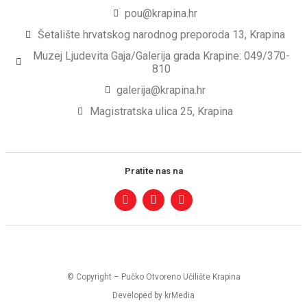
pou@krapina.hr
Šetalište hrvatskog narodnog preporoda 13, Krapina
Muzej Ljudevita Gaja/Galerija grada Krapine: 049/370-
810
galerija@krapina.hr
Magistratska ulica 25, Krapina
Pratite nas na
© Copyright – Pučko Otvoreno Učilište Krapina
Developed by krMedia