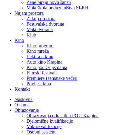
Žene biraju novu šansu
Mala škola poduzetništva SI-RH
Najam prostora
Zakup prostora
Festivalska dvorana
Mala dvorana
Klub
Kino
Kino program
Kino mreža
Lektira u kinu
Auto kino Krapina
Kino pod zvijezdama
Filmski festivali
Premijere i tematske večeri
Povijest kina
Kontakt
Naslovna
O nama
Obrazovanje
Obrazovanja odraslih u POU Krapina
Djelomične kvalifikacije
Mikrokvalifikacije
Osobni asistent