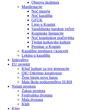
Obnova skulptura
Manifestacije
Noć muzeja
Noć kazališta
GFUK
Ljeto u Krapini
Varaždinske barokne večeri
Krapinske špelancije
Noć krapinskog pračovjeka
Tjedan kajkavske kulture
Prosinac u Krapini
Kazališne predstave i koncerti
Lektira u kazalištu
Izdavaštvo
EU projekti
Ključ kulture za sve generacije
OK! Otkrijmo kreativnost
Žene biraju novu šansu
Mala škola poduzetništva SI-RH
Najam prostora
Zakup prostora
Festivalska dvorana
Mala dvorana
Klub
Kino