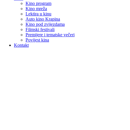
Kino program
Kino mreža
Lektira u kinu
Auto kino Krapina
Kino pod zvijezdama
Filmski festivali
Premijere i tematske večeri
Povijest kina
Kontakt
Masterc