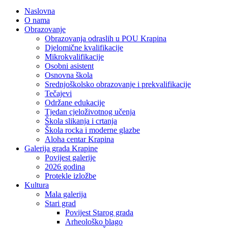
Naslovna
O nama
Obrazovanje
Obrazovanja odraslih u POU Krapina
Djelomične kvalifikacije
Mikrokvalifikacije
Osobni asistent
Osnovna škola
Srednjoškolsko obrazovanje i prekvalifikacije
Tečajevi
Održane edukacije
Tjedan cjeloživotnog učenja
Škola slikanja i crtanja
Škola rocka i moderne glazbe
Aloha centar Krapina
Galerija grada Krapine
Povijest galerije
2026 godina
Protekle izložbe
Kultura
Mala galerija
Stari grad
Povijest Starog grada
Arheološko blago