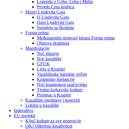
Legenda o Čehu, Lehu i Mehu
Projekt Crna kraljica
Muzej Ljudevita Gaja
O Ljudevitu Gaju
Dani Ljudevita Gaja
Suradnja sa školama
Forma prima
Međunarodni simpozij kipara Forma prima
Obnova skulptura
Manifestacije
Noć muzeja
Noć kazališta
GFUK
Ljeto u Krapini
Varaždinske barokne večeri
Krapinske špelancije
Noć krapinskog pračovjeka
Tjedan kajkavske kulture
Prosinac u Krapini
Kazališne predstave i koncerti
Lektira u kazalištu
Izdavaštvo
EU projekti
Ključ kulture za sve generacije
OK! Otkrijmo kreativnost