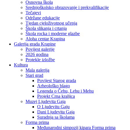
Osnovna škola
Srednjoškolsko obrazovanje i prekvalifikacije
Tečajevi
Održane edukacije
Tjedan cjeloživotnog učenja
Škola slikanja i crtanja
Škola rocka i moderne glazbe
Aloha centar Krapina
Galerija grada Krapine
Povijest galerije
2026 godina
Protekle izložbe
Kultura
Mala galerija
Stari grad
Povijest Starog grada
Arheološko blago
Legenda o Čehu, Lehu i Mehu
Projekt Crna kraljica
Muzej Ljudevita Gaja
O Ljudevitu Gaju
Dani Ljudevita Gaja
Suradnja sa školama
Forma prima
Međunarodni simpozij kipara Forma prima