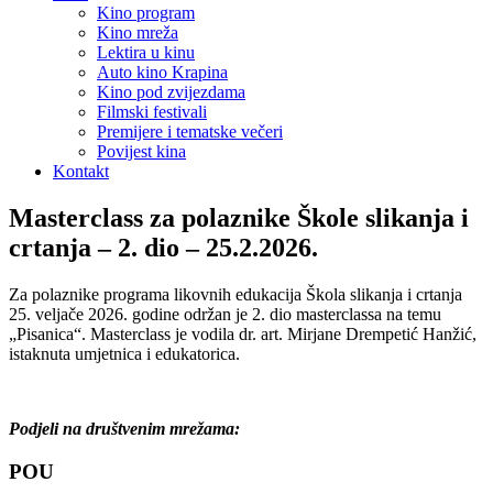
Kino program
Kino mreža
Lektira u kinu
Auto kino Krapina
Kino pod zvijezdama
Filmski festivali
Premijere i tematske večeri
Povijest kina
Kontakt
Masterclass za polaznike Škole slikanja i
crtanja – 2. dio – 25.2.2026.
Za polaznike programa likovnih edukacija Škola slikanja i crtanja
25. veljače 2026. godine održan je 2. dio masterclassa na temu
„Pisanica“. Masterclass je vodila dr. art. Mirjane Drempetić Hanžić,
istaknuta umjetnica i edukatorica.
Podjeli na društvenim mrežama:
POU