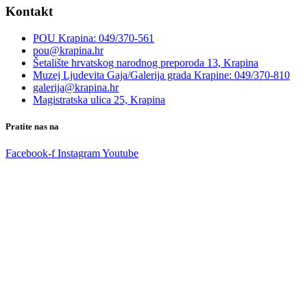
Kontakt
POU Krapina: 049/370-561
pou@krapina.hr
Šetalište hrvatskog narodnog preporoda 13, Krapina
Muzej Ljudevita Gaja/Galerija grada Krapine: 049/370-810
galerija@krapina.hr
Magistratska ulica 25, Krapina
Pratite nas na
Facebook-f
Instagram
Youtube