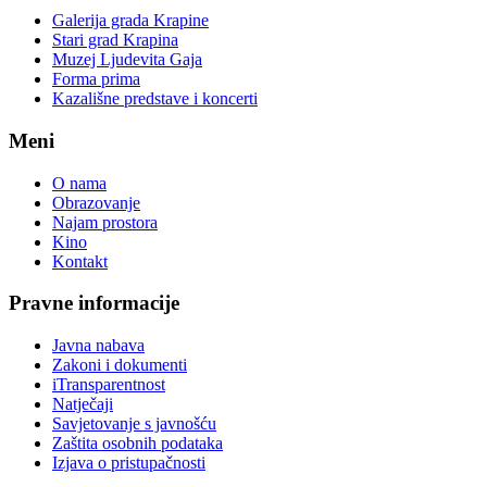
Galerija grada Krapine
Stari grad Krapina
Muzej Ljudevita Gaja
Forma prima
Kazališne predstave i koncerti
Meni
O nama
Obrazovanje
Najam prostora
Kino
Kontakt
Pravne informacije
Javna nabava
Zakoni i dokumenti
iTransparentnost
Natječaji
Savjetovanje s javnošću
Zaštita osobnih podataka
Izjava o pristupačnosti