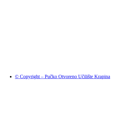
© Copyright – Pučko Otvoreno Učilište Krapina