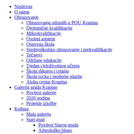
Naslovna
O nama
Obrazovanje
Obrazovanja odraslih u POU Krapina
Djelomične kvalifikacije
Mikrokvalifikacije
Osobni asistent
Osnovna škola
Srednjoškolsko obrazovanje i prekvalifikacije
Tečajevi
Održane edukacije
Tjedan cjeloživotnog učenja
Škola slikanja i crtanja
Škola rocka i moderne glazbe
Aloha centar Krapina
Galerija grada Krapine
Povijest galerije
2026 godina
Protekle izložbe
Kultura
Mala galerija
Stari grad
Povijest Starog grada
Arheološko blago