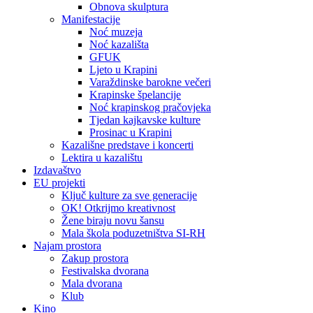
Obnova skulptura
Manifestacije
Noć muzeja
Noć kazališta
GFUK
Ljeto u Krapini
Varaždinske barokne večeri
Krapinske špelancije
Noć krapinskog pračovjeka
Tjedan kajkavske kulture
Prosinac u Krapini
Kazališne predstave i koncerti
Lektira u kazalištu
Izdavaštvo
EU projekti
Ključ kulture za sve generacije
OK! Otkrijmo kreativnost
Žene biraju novu šansu
Mala škola poduzetništva SI-RH
Najam prostora
Zakup prostora
Festivalska dvorana
Mala dvorana
Klub
Kino