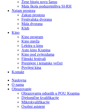
Žene biraju novu šansu
Mala škola poduzetništva SI-RH
Najam prostora
Zakup prostora
Festivalska dvorana
Mala dvorana
Klub
Kino
Kino program
Kino mreža
Lektira u kinu
Auto kino Krapina
Kino pod zvijezdama
Filmski festivali
Premijere i tematske večeri
Povijest kina
Kontakt
Naslovna
O nama
Obrazovanje
Obrazovanja odraslih u POU Krapina
Djelomične kvalifikacije
Mikrokvalifikacije
Osobni asistent