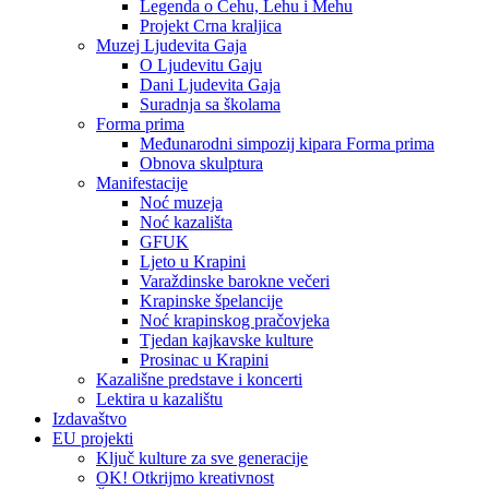
Legenda o Čehu, Lehu i Mehu
Projekt Crna kraljica
Muzej Ljudevita Gaja
O Ljudevitu Gaju
Dani Ljudevita Gaja
Suradnja sa školama
Forma prima
Međunarodni simpozij kipara Forma prima
Obnova skulptura
Manifestacije
Noć muzeja
Noć kazališta
GFUK
Ljeto u Krapini
Varaždinske barokne večeri
Krapinske špelancije
Noć krapinskog pračovjeka
Tjedan kajkavske kulture
Prosinac u Krapini
Kazališne predstave i koncerti
Lektira u kazalištu
Izdavaštvo
EU projekti
Ključ kulture za sve generacije
OK! Otkrijmo kreativnost