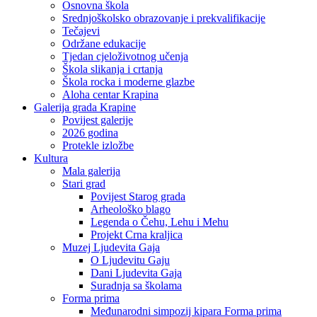
Osnovna škola
Srednjoškolsko obrazovanje i prekvalifikacije
Tečajevi
Održane edukacije
Tjedan cjeloživotnog učenja
Škola slikanja i crtanja
Škola rocka i moderne glazbe
Aloha centar Krapina
Galerija grada Krapine
Povijest galerije
2026 godina
Protekle izložbe
Kultura
Mala galerija
Stari grad
Povijest Starog grada
Arheološko blago
Legenda o Čehu, Lehu i Mehu
Projekt Crna kraljica
Muzej Ljudevita Gaja
O Ljudevitu Gaju
Dani Ljudevita Gaja
Suradnja sa školama
Forma prima
Međunarodni simpozij kipara Forma prima