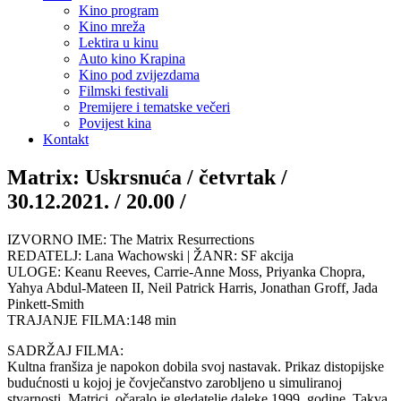
Kino program
Kino mreža
Lektira u kinu
Auto kino Krapina
Kino pod zvijezdama
Filmski festivali
Premijere i tematske večeri
Povijest kina
Kontakt
Matrix: Uskrsnuća / četvrtak /
30.12.2021. / 20.00 /
IZVORNO IME: The Matrix Resurrections
REDATELJ: Lana Wachowski | ŽANR: SF akcija
ULOGE: Keanu Reeves, Carrie-Anne Moss, Priyanka Chopra,
Yahya Abdul-Mateen II, Neil Patrick Harris, Jonathan Groff, Jada
Pinkett-Smith
TRAJANJE FILMA:148 min
SADRŽAJ FILMA:
Kultna franšiza je napokon dobila svoj nastavak. Prikaz distopijske
budućnosti u kojoj je čovječanstvo zarobljeno u simuliranoj
stvarnosti, Matrici, očaralo je gledatelje daleke 1999. godine. Takva