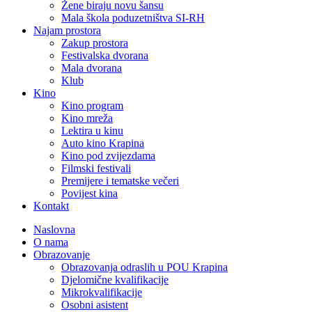
Žene biraju novu šansu
Mala škola poduzetništva SI-RH
Najam prostora
Zakup prostora
Festivalska dvorana
Mala dvorana
Klub
Kino
Kino program
Kino mreža
Lektira u kinu
Auto kino Krapina
Kino pod zvijezdama
Filmski festivali
Premijere i tematske večeri
Povijest kina
Kontakt
Naslovna
O nama
Obrazovanje
Obrazovanja odraslih u POU Krapina
Djelomične kvalifikacije
Mikrokvalifikacije
Osobni asistent