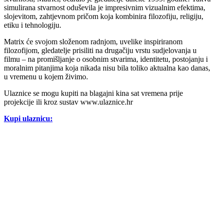
simulirana stvarnost oduševila je impresivnim vizualnim efektima,
slojevitom, zahtjevnom pričom koja kombinira filozofiju, religiju,
etiku i tehnologiju.
Matrix će svojom složenom radnjom, uvelike inspiriranom
filozofijom, gledatelje prisiliti na drugačiju vrstu sudjelovanja u
filmu – na promišljanje o osobnim stvarima, identitetu, postojanju i
moralnim pitanjima koja nikada nisu bila toliko aktualna kao danas,
u vremenu u kojem živimo.
Ulaznice se mogu kupiti na blagajni kina sat vremena prije
projekcije ili kroz sustav www.ulaznice.hr
Kupi ulaznicu: