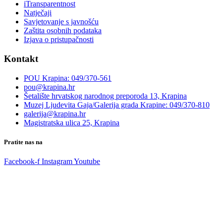
iTransparentnost
Natječaji
Savjetovanje s javnošću
Zaštita osobnih podataka
Izjava o pristupačnosti
Kontakt
POU Krapina: 049/370-561
pou@krapina.hr
Šetalište hrvatskog narodnog preporoda 13, Krapina
Muzej Ljudevita Gaja/Galerija grada Krapine: 049/370-810
galerija@krapina.hr
Magistratska ulica 25, Krapina
Pratite nas na
Facebook-f
Instagram
Youtube