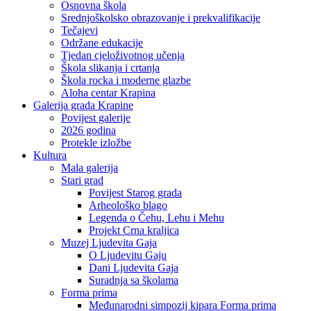
Osnovna škola
Srednjoškolsko obrazovanje i prekvalifikacije
Tečajevi
Održane edukacije
Tjedan cjeloživotnog učenja
Škola slikanja i crtanja
Škola rocka i moderne glazbe
Aloha centar Krapina
Galerija grada Krapine
Povijest galerije
2026 godina
Protekle izložbe
Kultura
Mala galerija
Stari grad
Povijest Starog grada
Arheološko blago
Legenda o Čehu, Lehu i Mehu
Projekt Crna kraljica
Muzej Ljudevita Gaja
O Ljudevitu Gaju
Dani Ljudevita Gaja
Suradnja sa školama
Forma prima
Međunarodni simpozij kipara Forma prima