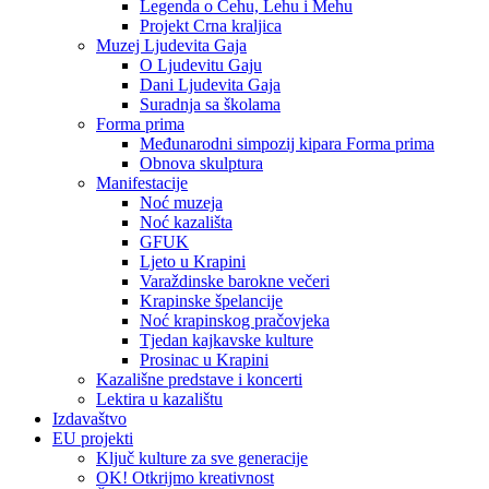
Legenda o Čehu, Lehu i Mehu
Projekt Crna kraljica
Muzej Ljudevita Gaja
O Ljudevitu Gaju
Dani Ljudevita Gaja
Suradnja sa školama
Forma prima
Međunarodni simpozij kipara Forma prima
Obnova skulptura
Manifestacije
Noć muzeja
Noć kazališta
GFUK
Ljeto u Krapini
Varaždinske barokne večeri
Krapinske špelancije
Noć krapinskog pračovjeka
Tjedan kajkavske kulture
Prosinac u Krapini
Kazališne predstave i koncerti
Lektira u kazalištu
Izdavaštvo
EU projekti
Ključ kulture za sve generacije
OK! Otkrijmo kreativnost