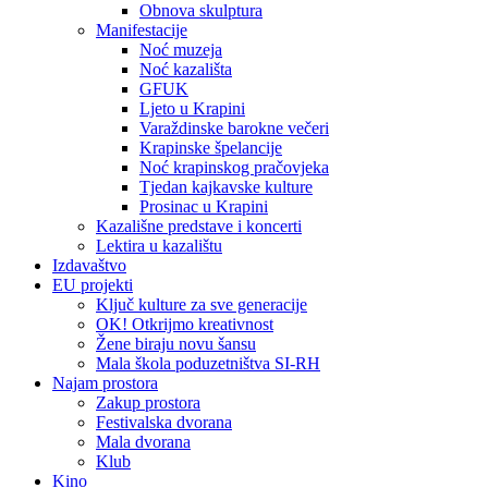
Obnova skulptura
Manifestacije
Noć muzeja
Noć kazališta
GFUK
Ljeto u Krapini
Varaždinske barokne večeri
Krapinske špelancije
Noć krapinskog pračovjeka
Tjedan kajkavske kulture
Prosinac u Krapini
Kazališne predstave i koncerti
Lektira u kazalištu
Izdavaštvo
EU projekti
Ključ kulture za sve generacije
OK! Otkrijmo kreativnost
Žene biraju novu šansu
Mala škola poduzetništva SI-RH
Najam prostora
Zakup prostora
Festivalska dvorana
Mala dvorana
Klub
Kino