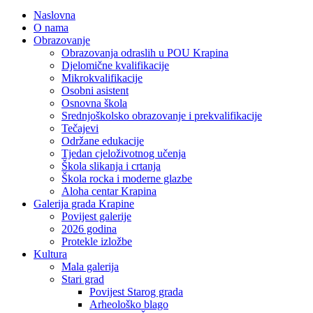
Naslovna
O nama
Obrazovanje
Obrazovanja odraslih u POU Krapina
Djelomične kvalifikacije
Mikrokvalifikacije
Osobni asistent
Osnovna škola
Srednjoškolsko obrazovanje i prekvalifikacije
Tečajevi
Održane edukacije
Tjedan cjeloživotnog učenja
Škola slikanja i crtanja
Škola rocka i moderne glazbe
Aloha centar Krapina
Galerija grada Krapine
Povijest galerije
2026 godina
Protekle izložbe
Kultura
Mala galerija
Stari grad
Povijest Starog grada
Arheološko blago