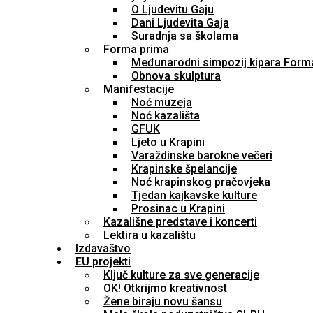
O Ljudevitu Gaju
Dani Ljudevita Gaja
Suradnja sa školama
Forma prima
Međunarodni simpozij kipara Form
Obnova skulptura
Manifestacije
Noć muzeja
Noć kazališta
GFUK
Ljeto u Krapini
Varaždinske barokne večeri
Krapinske špelancije
Noć krapinskog pračovjeka
Tjedan kajkavske kulture
Prosinac u Krapini
Kazališne predstave i koncerti
Lektira u kazalištu
Izdavaštvo
EU projekti
Ključ kulture za sve generacije
OK! Otkrijmo kreativnost
Žene biraju novu šansu