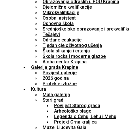
Obrazovanja odraslih u POU Krapina
Djelomične kvalifikacije
Mikrokvalifikacije
Osobni asistent
Osnovna škola
Srednjoškolsko obrazovanje i prekvalifik
Tečajevi
Održane edukacije
Tjedan cjeloživotnog učenja
Škola slikanja i crtanja
Škola rocka i moderne glazbe
Aloha centar Krapina
Galerija grada Krapine
Povijest galerije
2026 godina
Protekle izložbe
Kultura
Mala galerija
Stari grad
Povijest Starog grada
Arheološko blago
Legenda o Čehu, Lehu i Mehu
Projekt Crna kraljica
Muzej Ljudevita Gaja