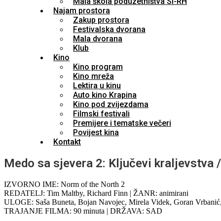
Mala škola poduzetništva SI-RH
Najam prostora
Zakup prostora
Festivalska dvorana
Mala dvorana
Klub
Kino
Kino program
Kino mreža
Lektira u kinu
Auto kino Krapina
Kino pod zvijezdama
Filmski festivali
Premijere i tematske večeri
Povijest kina
Kontakt
Medo sa sjevera 2: Ključevi kraljevstva 
IZVORNO IME: Norm of the North 2
REDATELJ: Tim Maltby, Richard Finn | ŽANR: animirani
ULOGE: Saša Buneta, Bojan Navojec, Mirela Videk, Goran Vrbanić
TRAJANJE FILMA: 90 minuta | DRŽAVA: SAD