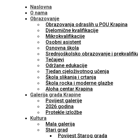
Naslovna
O nama
Obrazovanje
Obrazovanja odraslih u POU Krapina
Djelomične kvalifikacije
Mikrokvalifikacije
Osobni asistent
Osnovna škola
Srednjoškolsko obrazovanje i prekvalifik
Tečajevi
Održane edukacije
Tjedan cjeloživotnog učenja
Škola slikanja i crtanja
Škola rocka i moderne glazbe
Aloha centar Krapina
Galerija grada Krapine
Povijest galerije
2026 godina
Protekle izložbe
Kultura
Mala galerija
Stari grad
Povijest Starog grada