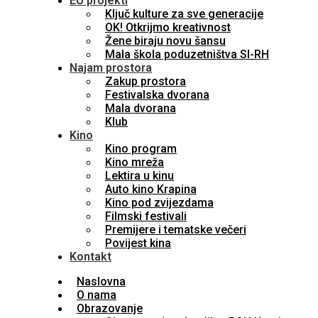
EU projekti
Ključ kulture za sve generacije
OK! Otkrijmo kreativnost
Žene biraju novu šansu
Mala škola poduzetništva SI-RH
Najam prostora
Zakup prostora
Festivalska dvorana
Mala dvorana
Klub
Kino
Kino program
Kino mreža
Lektira u kinu
Auto kino Krapina
Kino pod zvijezdama
Filmski festivali
Premijere i tematske večeri
Povijest kina
Kontakt
Naslovna
O nama
Obrazovanje