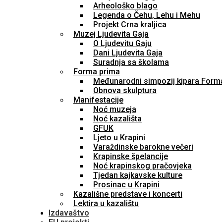
Arheološko blago
Legenda o Čehu, Lehu i Mehu
Projekt Crna kraljica
Muzej Ljudevita Gaja
O Ljudevitu Gaju
Dani Ljudevita Gaja
Suradnja sa školama
Forma prima
Međunarodni simpozij kipara Form
Obnova skulptura
Manifestacije
Noć muzeja
Noć kazališta
GFUK
Ljeto u Krapini
Varaždinske barokne večeri
Krapinske špelancije
Noć krapinskog pračovjeka
Tjedan kajkavske kulture
Prosinac u Krapini
Kazališne predstave i koncerti
Lektira u kazalištu
Izdavaštvo