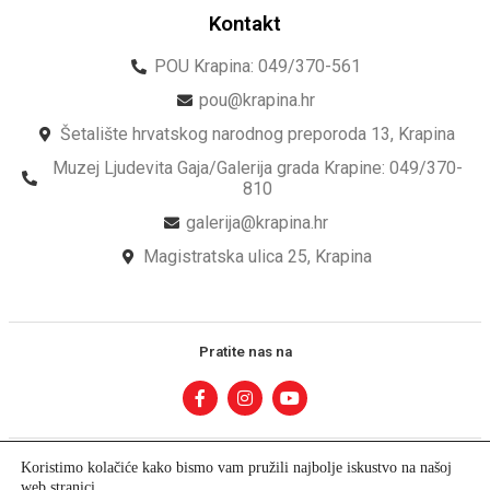
Kontakt
POU Krapina: 049/370-561
pou@krapina.hr
Šetalište hrvatskog narodnog preporoda 13, Krapina
Muzej Ljudevita Gaja/Galerija grada Krapine: 049/370-
810
galerija@krapina.hr
Magistratska ulica 25, Krapina
Pratite nas na
Koristimo kolačiće kako bismo vam pružili najbolje iskustvo na našoj
web stranici.