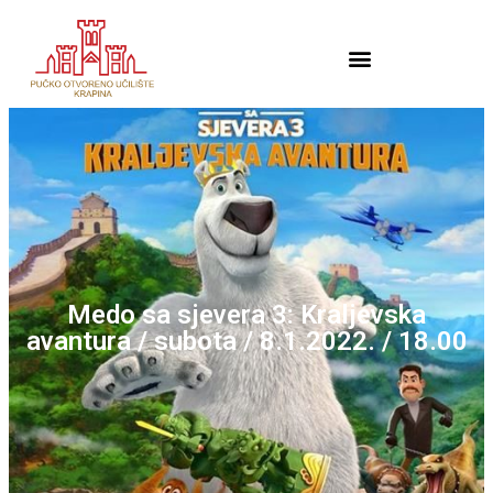
Medo sa sjevera 3: Kraljevska
avantura / subota / 8.1.2022. / 18.00