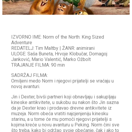
IZVORNO IME: Norm of the North: King Sized
Adventure
REDATELJ: Tim Maltby | ŽANR: animirani
ULOGE: Saša Buneta, Hrvoje Klobučar, Domagoj
Janković, Mario Valentić, Marko Ožbolt
TRAJANJE FILMA: 90 min
SADRŽAJ FILMA:
Omiljeni medo Norm i njegovi prijatelji se vraćaju u
novoj avanturi.
Jin i Dexter, bivši partneri koji obnavljaju i sakupljaju
kineske antikvitete, u sukobu su nakon što Jin sazna
da je Dexter krao i prodavao drevne antikvitete iz
muzeja. Norm obeća vratiti najcjenjeniju kinesku
starinu, a u tome će mu pomoći njegovi prijatelji s
kojima kreće u novu avanturu u Peking. Norm čini sve
što treba, kako bi održao svoje obećanje, čak i ako to