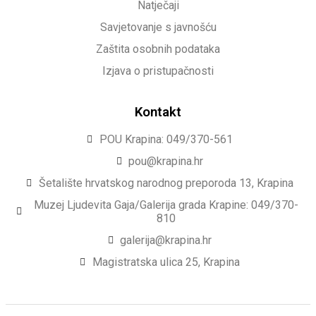
Natječaji
Savjetovanje s javnošću
Zaštita osobnih podataka
Izjava o pristupačnosti
Kontakt
POU Krapina: 049/370-561
pou@krapina.hr
Šetalište hrvatskog narodnog preporoda 13, Krapina
Muzej Ljudevita Gaja/Galerija grada Krapine: 049/370-
810
galerija@krapina.hr
Magistratska ulica 25, Krapina