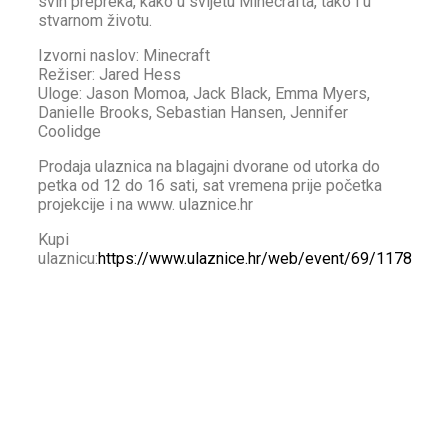
svih prepreka, kako u svijetu Minecrafta, tako i u
stvarnom životu.
Izvorni naslov: Minecraft
Režiser: Jared Hess
Uloge: Jason Momoa, Jack Black, Emma Myers,
Danielle Brooks, Sebastian Hansen, Jennifer
Coolidge
Prodaja ulaznica na blagajni dvorane od utorka do
petka od 12 do 16 sati, sat vremena prije početka
projekcije i na www. ulaznice.hr
Kupi
ulaznicu:
https://www.ulaznice.hr/web/event/69/1178