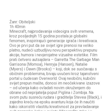
Žanr: Obiteljski
1h 40min
Minecraft, najprodavanija videoigra svih vremena,
kroz posljednjih 15 godina postala je globalni
fenomen, inspirirajući generacije igrača i kreativaca.
Ovo je prvi put da se svijet igre prenosi na veliko
platno, nudeći uzbudljivu novu perspektivu prepunu
akcije, humora i nevjerojatne vizualne estetike. Film
prati četvero autsajdera – Garretta The Garbage Man
Garrisona (Momoa), Henryja (Hansen), Natalie
(Myers) i Dawn (Brooks) – koji, dok se suočavaju s
običnim problemima, bivaju uvučeni kroz tajanstveni
portal u čudesan Overworld. Ovaj neobični, kubični
svijet prepun mašte, donosi im neočekivane izazove
– od učenja kako ovladati novim okruženjem do
obrane od neprijatelja poput Piglina i Zombija. Na
svom putu susreću rudara i graditelja Stevea (Black), i
zajedno kreću na epsku avanturu koja će ih naučiti
kako iskoristiti vlastitu kreativnost za prevladavanje