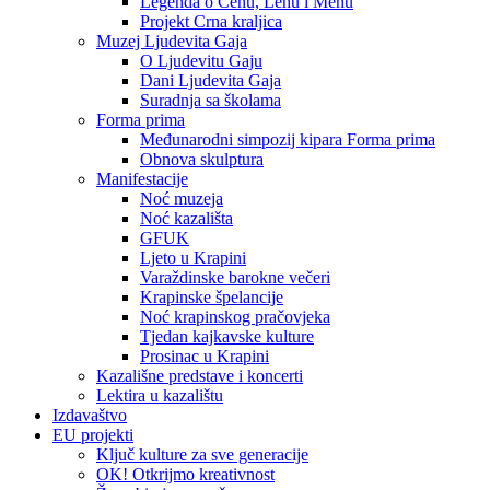
Legenda o Čehu, Lehu i Mehu
Projekt Crna kraljica
Muzej Ljudevita Gaja
O Ljudevitu Gaju
Dani Ljudevita Gaja
Suradnja sa školama
Forma prima
Međunarodni simpozij kipara Forma prima
Obnova skulptura
Manifestacije
Noć muzeja
Noć kazališta
GFUK
Ljeto u Krapini
Varaždinske barokne večeri
Krapinske špelancije
Noć krapinskog pračovjeka
Tjedan kajkavske kulture
Prosinac u Krapini
Kazališne predstave i koncerti
Lektira u kazalištu
Izdavaštvo
EU projekti
Ključ kulture za sve generacije
OK! Otkrijmo kreativnost