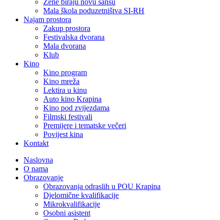
Žene biraju novu šansu
Mala škola poduzetništva SI-RH
Najam prostora
Zakup prostora
Festivalska dvorana
Mala dvorana
Klub
Kino
Kino program
Kino mreža
Lektira u kinu
Auto kino Krapina
Kino pod zvijezdama
Filmski festivali
Premijere i tematske večeri
Povijest kina
Kontakt
Naslovna
O nama
Obrazovanje
Obrazovanja odraslih u POU Krapina
Djelomične kvalifikacije
Mikrokvalifikacije
Osobni asistent