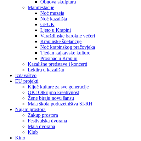
Obnova skulptura
Manifestacije
Noć muzeja
Noć kazališta
GFUK
Ljeto u Krapini
Varaždinske barokne večeri
Krapinske špelancije
Noć krapinskog pračovjeka
Tjedan kajkavske kulture
Prosinac u Krapini
Kazališne predstave i koncerti
Lektira u kazalištu
Izdavaštvo
EU projekti
Ključ kulture za sve generacije
OK! Otkrijmo kreativnost
Žene biraju novu šansu
Mala škola poduzetništva SI-RH
Najam prostora
Zakup prostora
Festivalska dvorana
Mala dvorana
Klub
Kino