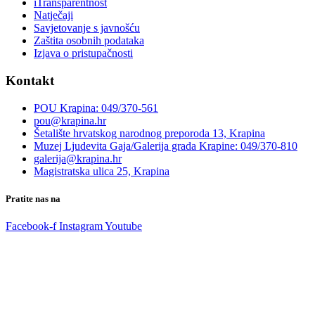
iTransparentnost
Natječaji
Savjetovanje s javnošću
Zaštita osobnih podataka
Izjava o pristupačnosti
Kontakt
POU Krapina: 049/370-561
pou@krapina.hr
Šetalište hrvatskog narodnog preporoda 13, Krapina
Muzej Ljudevita Gaja/Galerija grada Krapine: 049/370-810
galerija@krapina.hr
Magistratska ulica 25, Krapina
Pratite nas na
Facebook-f
Instagram
Youtube