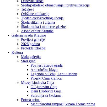
Osnovna škola
Srednjoškolsko obrazovanje i prekvalifikacije
Tečajevi
Održane edukacije
Tjedan cjeloživotnog učenja
Škola slikanja i crtanja
Škola rocka i moderne glazbe
Aloha centar Krapina
Galerija grada Krapine
Povijest galerije
2026 godina
Protekle izložbe
Kultura
Mala galerija
Stari grad
Povijest Starog grada
Arheološko blago
Legenda o Čehu, Lehu i Mehu
Projekt Crna kraljica
Muzej Ljudevita Gaja
O Ljudevitu Gaju
Dani Ljudevita Gaja
Suradnja sa školama
Forma prima
Međunarodni simpozij kipara Forma prima