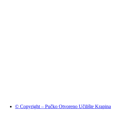
© Copyright – Pučko Otvoreno Učilište Krapina