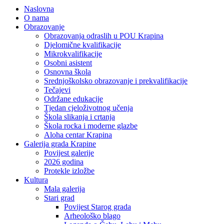
Naslovna
O nama
Obrazovanje
Obrazovanja odraslih u POU Krapina
Djelomične kvalifikacije
Mikrokvalifikacije
Osobni asistent
Osnovna škola
Srednjoškolsko obrazovanje i prekvalifikacije
Tečajevi
Održane edukacije
Tjedan cjeloživotnog učenja
Škola slikanja i crtanja
Škola rocka i moderne glazbe
Aloha centar Krapina
Galerija grada Krapine
Povijest galerije
2026 godina
Protekle izložbe
Kultura
Mala galerija
Stari grad
Povijest Starog grada
Arheološko blago