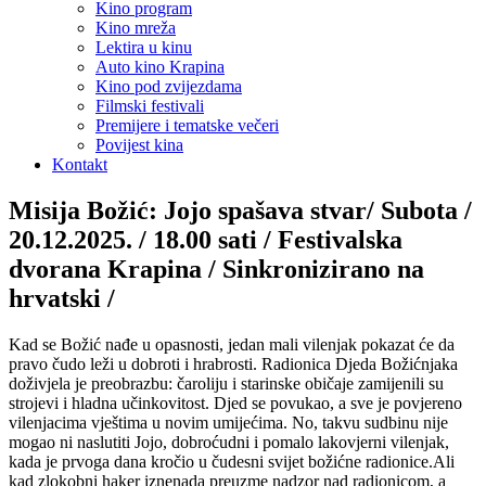
Kino program
Kino mreža
Lektira u kinu
Auto kino Krapina
Kino pod zvijezdama
Filmski festivali
Premijere i tematske večeri
Povijest kina
Kontakt
Misija Božić: Jojo spašava stvar/ Subota /
20.12.2025. / 18.00 sati / Festivalska
dvorana Krapina / Sinkronizirano na
hrvatski /
Kad se Božić nađe u opasnosti, jedan mali vilenjak pokazat će da
pravo čudo leži u dobroti i hrabrosti. Radionica Djeda Božićnjaka
doživjela je preobrazbu: čaroliju i starinske običaje zamijenili su
strojevi i hladna učinkovitost. Djed se povukao, a sve je povjereno
vilenjacima vještima u novim umijećima. No, takvu sudbinu nije
mogao ni naslutiti Jojo, dobroćudni i pomalo lakovjerni vilenjak,
kada je prvoga dana kročio u čudesni svijet božićne radionice.Ali
kad zlokobni haker iznenada preuzme nadzor nad radionicom, a