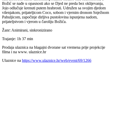
Božić se nađe u opasnosti ako se Djed ne preda bez oklijevanja,
Jojo odlučuje krenuti putem hrabrosti. Udružen sa svojim djedom
vilenjakom, prijateljicom Coco, sobom i vjernim dronom Snježnom
Pahuljicom, započinje dirljiva pustolovina ispunjena nadom,
prijateljstvom i vjerom u čaroliju Božića.
Žanr: Animirani, sinkronizirano
Trajanje: 1h 37 min
Prodaja ulaznica na blagajni dvorane sat vremena prije projekcije
filma i na www. ulaznice.hr
Ulaznice na
https://www.ulaznice.hr/web/event/69/1266