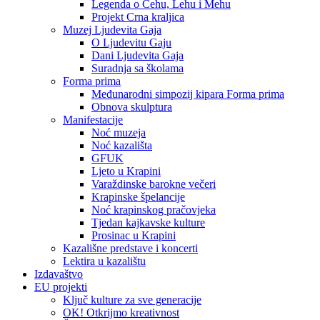
Legenda o Čehu, Lehu i Mehu
Projekt Crna kraljica
Muzej Ljudevita Gaja
O Ljudevitu Gaju
Dani Ljudevita Gaja
Suradnja sa školama
Forma prima
Međunarodni simpozij kipara Forma prima
Obnova skulptura
Manifestacije
Noć muzeja
Noć kazališta
GFUK
Ljeto u Krapini
Varaždinske barokne večeri
Krapinske špelancije
Noć krapinskog pračovjeka
Tjedan kajkavske kulture
Prosinac u Krapini
Kazališne predstave i koncerti
Lektira u kazalištu
Izdavaštvo
EU projekti
Ključ kulture za sve generacije
OK! Otkrijmo kreativnost