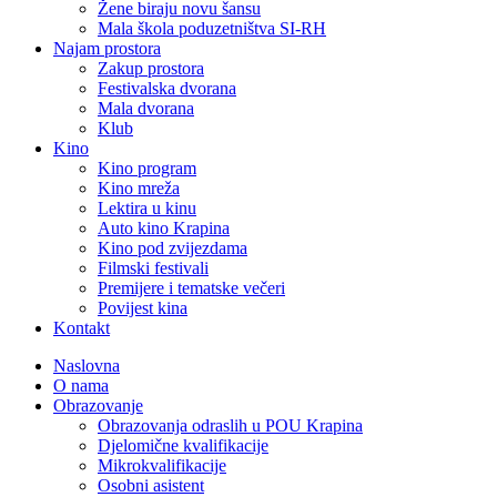
Žene biraju novu šansu
Mala škola poduzetništva SI-RH
Najam prostora
Zakup prostora
Festivalska dvorana
Mala dvorana
Klub
Kino
Kino program
Kino mreža
Lektira u kinu
Auto kino Krapina
Kino pod zvijezdama
Filmski festivali
Premijere i tematske večeri
Povijest kina
Kontakt
Naslovna
O nama
Obrazovanje
Obrazovanja odraslih u POU Krapina
Djelomične kvalifikacije
Mikrokvalifikacije
Osobni asistent