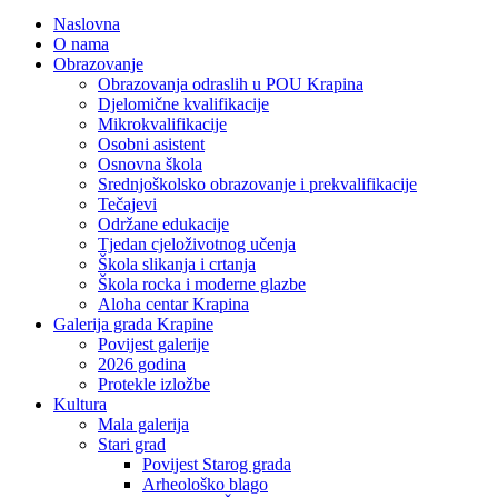
Naslovna
O nama
Obrazovanje
Obrazovanja odraslih u POU Krapina
Djelomične kvalifikacije
Mikrokvalifikacije
Osobni asistent
Osnovna škola
Srednjoškolsko obrazovanje i prekvalifikacije
Tečajevi
Održane edukacije
Tjedan cjeloživotnog učenja
Škola slikanja i crtanja
Škola rocka i moderne glazbe
Aloha centar Krapina
Galerija grada Krapine
Povijest galerije
2026 godina
Protekle izložbe
Kultura
Mala galerija
Stari grad
Povijest Starog grada
Arheološko blago