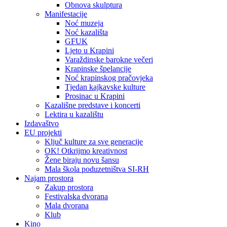
Obnova skulptura
Manifestacije
Noć muzeja
Noć kazališta
GFUK
Ljeto u Krapini
Varaždinske barokne večeri
Krapinske špelancije
Noć krapinskog pračovjeka
Tjedan kajkavske kulture
Prosinac u Krapini
Kazališne predstave i koncerti
Lektira u kazalištu
Izdavaštvo
EU projekti
Ključ kulture za sve generacije
OK! Otkrijmo kreativnost
Žene biraju novu šansu
Mala škola poduzetništva SI-RH
Najam prostora
Zakup prostora
Festivalska dvorana
Mala dvorana
Klub
Kino