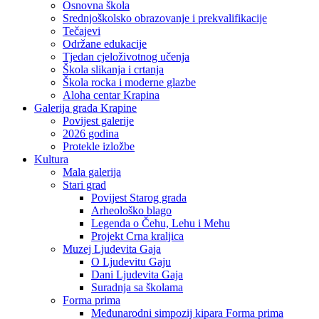
Osnovna škola
Srednjoškolsko obrazovanje i prekvalifikacije
Tečajevi
Održane edukacije
Tjedan cjeloživotnog učenja
Škola slikanja i crtanja
Škola rocka i moderne glazbe
Aloha centar Krapina
Galerija grada Krapine
Povijest galerije
2026 godina
Protekle izložbe
Kultura
Mala galerija
Stari grad
Povijest Starog grada
Arheološko blago
Legenda o Čehu, Lehu i Mehu
Projekt Crna kraljica
Muzej Ljudevita Gaja
O Ljudevitu Gaju
Dani Ljudevita Gaja
Suradnja sa školama
Forma prima
Međunarodni simpozij kipara Forma prima