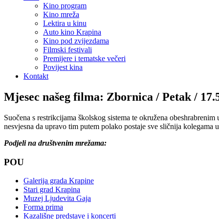
Kino program
Kino mreža
Lektira u kinu
Auto kino Krapina
Kino pod zvijezdama
Filmski festivali
Premijere i tematske večeri
Povijest kina
Kontakt
Mjesec našeg filma: Zbornica / Petak / 17.5
Suočena s restrikcijama školskog sistema te okružena obeshrabrenim u
nesvjesna da upravo tim putem polako postaje sve sličnija kolegama u
Podjeli na društvenim mrežama:
POU
Galerija grada Krapine
Stari grad Krapina
Muzej Ljudevita Gaja
Forma prima
Kazališne predstave i koncerti