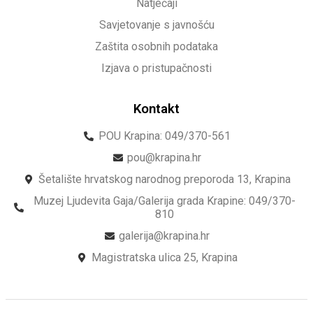
Natječaji
Savjetovanje s javnošću
Zaštita osobnih podataka
Izjava o pristupačnosti
Kontakt
POU Krapina: 049/370-561
pou@krapina.hr
Šetalište hrvatskog narodnog preporoda 13, Krapina
Muzej Ljudevita Gaja/Galerija grada Krapine: 049/370-
810
galerija@krapina.hr
Magistratska ulica 25, Krapina