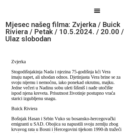
Mjesec našeg filma: Zvjerka / Buick
Riviera / Petak / 10.5.2024. / 20.00 /
Ulaz slobodan
Zvjerka
Stogodišnjakinja Nada i njezina 75-godišnja kći Vera
imaju napet, ali uhodan odnos. Djetinjasta Vera brine se za
svoju nijemu i nemoćnu, iako ponekad okrutnu, majku.
Jedne večeri u Nadinu sobu uleti šišmiš i nađe utočište
ispod njena kreveta. Prisutnost životinje postupno vraća
starici izgubljenu snagu.
Buick Riviera
Bošnjak Hasan i Srbin Vuko su bosansko-hercegovački
emigranti u SAD. Obojica su napustili svoju zemlju zbog
krvavog rata u Bosni i Hercegovini tijekom 1990-ih tražeći