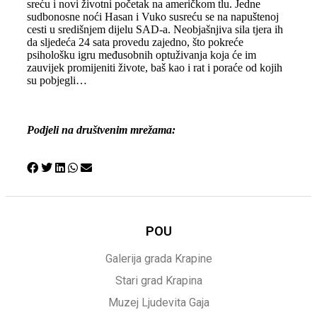
sreću i novi životni početak na američkom tlu. Jedne
sudbonosne noći Hasan i Vuko susreću se na napuštenoj
cesti u središnjem dijelu SAD-a. Neobjašnjiva sila tjera ih
da sljedeća 24 sata provedu zajedno, što pokreće
psihološku igru međusobnih optuživanja koja će im
zauvijek promijeniti živote, baš kao i rat i poraće od kojih
su pobjegli…
Podjeli na društvenim mrežama:
POU
Galerija grada Krapine
Stari grad Krapina
Muzej Ljudevita Gaja