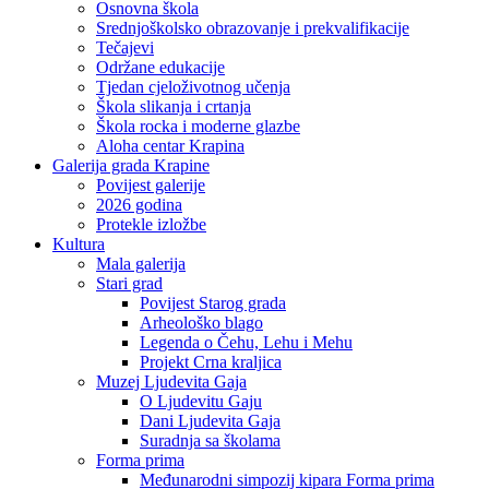
Osnovna škola
Srednjoškolsko obrazovanje i prekvalifikacije
Tečajevi
Održane edukacije
Tjedan cjeloživotnog učenja
Škola slikanja i crtanja
Škola rocka i moderne glazbe
Aloha centar Krapina
Galerija grada Krapine
Povijest galerije
2026 godina
Protekle izložbe
Kultura
Mala galerija
Stari grad
Povijest Starog grada
Arheološko blago
Legenda o Čehu, Lehu i Mehu
Projekt Crna kraljica
Muzej Ljudevita Gaja
O Ljudevitu Gaju
Dani Ljudevita Gaja
Suradnja sa školama
Forma prima
Međunarodni simpozij kipara Forma prima