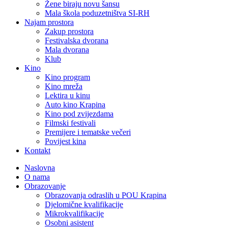
Žene biraju novu šansu
Mala škola poduzetništva SI-RH
Najam prostora
Zakup prostora
Festivalska dvorana
Mala dvorana
Klub
Kino
Kino program
Kino mreža
Lektira u kinu
Auto kino Krapina
Kino pod zvijezdama
Filmski festivali
Premijere i tematske večeri
Povijest kina
Kontakt
Naslovna
O nama
Obrazovanje
Obrazovanja odraslih u POU Krapina
Djelomične kvalifikacije
Mikrokvalifikacije
Osobni asistent