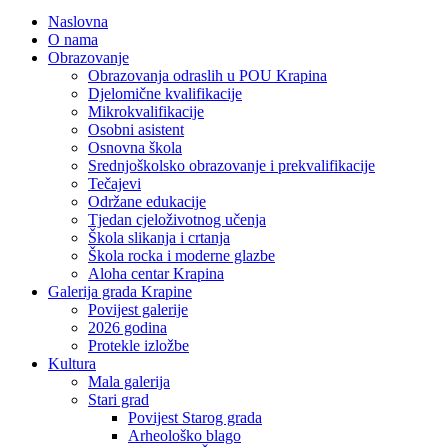
Naslovna
O nama
Obrazovanje
Obrazovanja odraslih u POU Krapina
Djelomične kvalifikacije
Mikrokvalifikacije
Osobni asistent
Osnovna škola
Srednjoškolsko obrazovanje i prekvalifikacije
Tečajevi
Održane edukacije
Tjedan cjeloživotnog učenja
Škola slikanja i crtanja
Škola rocka i moderne glazbe
Aloha centar Krapina
Galerija grada Krapine
Povijest galerije
2026 godina
Protekle izložbe
Kultura
Mala galerija
Stari grad
Povijest Starog grada
Arheološko blago