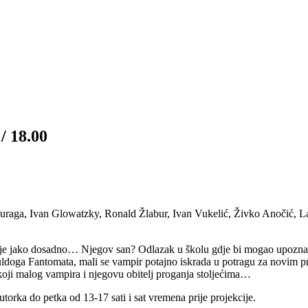
 / 18.00
uraga, Ivan Glowatzky, Ronald Žlabur, Ivan Vukelić, Živko Anočić, L
e jako dosadno… Njegov san? Odlazak u školu gdje bi mogao upoznati i 
uldoga Fantomata, mali se vampir potajno iskrada u potragu za novim pr
a koji malog vampira i njegovu obitelj proganja stoljećima…
orka do petka od 13-17 sati i sat vremena prije projekcije.