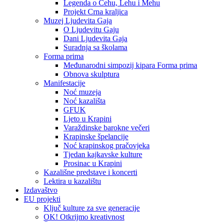
Legenda o Čehu, Lehu i Mehu
Projekt Crna kraljica
Muzej Ljudevita Gaja
O Ljudevitu Gaju
Dani Ljudevita Gaja
Suradnja sa školama
Forma prima
Međunarodni simpozij kipara Forma prima
Obnova skulptura
Manifestacije
Noć muzeja
Noć kazališta
GFUK
Ljeto u Krapini
Varaždinske barokne večeri
Krapinske špelancije
Noć krapinskog pračovjeka
Tjedan kajkavske kulture
Prosinac u Krapini
Kazališne predstave i koncerti
Lektira u kazalištu
Izdavaštvo
EU projekti
Ključ kulture za sve generacije
OK! Otkrijmo kreativnost