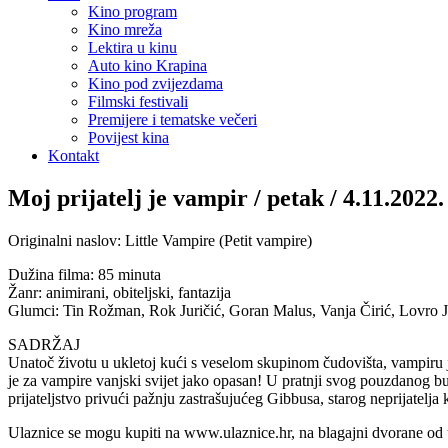
Kino program
Kino mreža
Lektira u kinu
Auto kino Krapina
Kino pod zvijezdama
Filmski festivali
Premijere i tematske večeri
Povijest kina
Kontakt
Moj prijatelj je vampir / petak / 4.11.2022.
Originalni naslov: Little Vampire (Petit vampire)
Dužina filma: 85 minuta
Žanr: animirani, obiteljski, fantazija
Glumci: Tin Rožman, Rok Juričić, Goran Malus, Vanja Čirić, Lovro J
SADRŽAJ
Unatoč životu u ukletoj kući s veselom skupinom čudovišta, vampiru j
je za vampire vanjski svijet jako opasan! U pratnji svog pouzdanog b
prijateljstvo privući pažnju zastrašujućeg Gibbusa, starog neprijatelj
Ulaznice se mogu kupiti na www.ulaznice.hr, na blagajni dvorane od ut