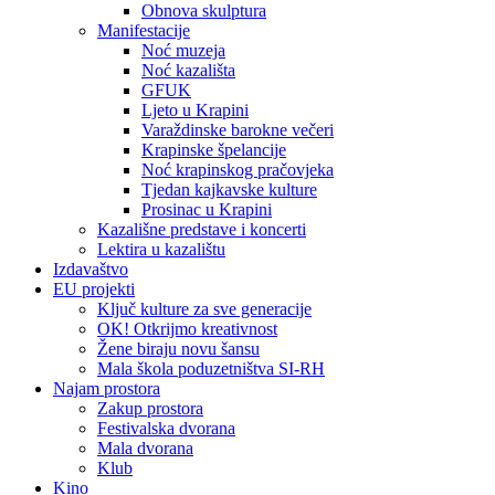
Obnova skulptura
Manifestacije
Noć muzeja
Noć kazališta
GFUK
Ljeto u Krapini
Varaždinske barokne večeri
Krapinske špelancije
Noć krapinskog pračovjeka
Tjedan kajkavske kulture
Prosinac u Krapini
Kazališne predstave i koncerti
Lektira u kazalištu
Izdavaštvo
EU projekti
Ključ kulture za sve generacije
OK! Otkrijmo kreativnost
Žene biraju novu šansu
Mala škola poduzetništva SI-RH
Najam prostora
Zakup prostora
Festivalska dvorana
Mala dvorana
Klub
Kino