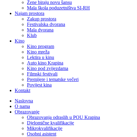
Žene biraju novu šansu
Mala škola poduzetništva SI-RH
Najam prostora
Zakup prostora
Festivalska dvorana
Mala dvorana
Klub
Kino
Kino program
Kino mreža
Lektira u kinu
Auto kino Krapina
Kino pod zvijezdama
Filmski festivali
Premijere i tematske večeri
Povijest kina
Kontakt
Naslovna
O nama
Obrazovanje
Obrazovanja odraslih u POU Krapina
Djelomične kvalifikacije
Mikrokvalifikacije
Osobni asistent