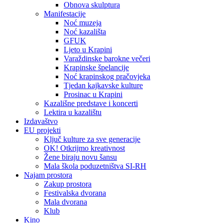
Obnova skulptura
Manifestacije
Noć muzeja
Noć kazališta
GFUK
Ljeto u Krapini
Varaždinske barokne večeri
Krapinske špelancije
Noć krapinskog pračovjeka
Tjedan kajkavske kulture
Prosinac u Krapini
Kazališne predstave i koncerti
Lektira u kazalištu
Izdavaštvo
EU projekti
Ključ kulture za sve generacije
OK! Otkrijmo kreativnost
Žene biraju novu šansu
Mala škola poduzetništva SI-RH
Najam prostora
Zakup prostora
Festivalska dvorana
Mala dvorana
Klub
Kino