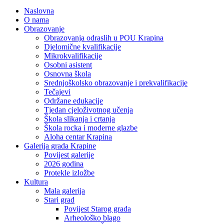
Naslovna
O nama
Obrazovanje
Obrazovanja odraslih u POU Krapina
Djelomične kvalifikacije
Mikrokvalifikacije
Osobni asistent
Osnovna škola
Srednjoškolsko obrazovanje i prekvalifikacije
Tečajevi
Održane edukacije
Tjedan cjeloživotnog učenja
Škola slikanja i crtanja
Škola rocka i moderne glazbe
Aloha centar Krapina
Galerija grada Krapine
Povijest galerije
2026 godina
Protekle izložbe
Kultura
Mala galerija
Stari grad
Povijest Starog grada
Arheološko blago