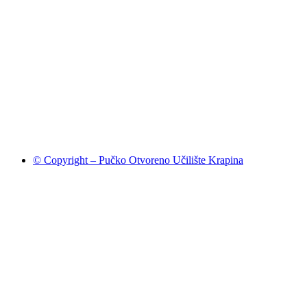
© Copyright – Pučko Otvoreno Učilište Krapina