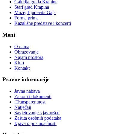
Galerija grada Krapine
Stari grad Krapina
Muzej Ljudevita Gaja
Forma prima
Kazališne predstave i koncerti
Meni
O nama
Obrazovanje
Najam prostora
Kino
Kontakt
Pravne informacije
Javna nabava
Zakoni i dokumenti
iTransparentnost
Natječaji
Savjetovanje s javnošću
Zaštita osobnih podataka
Izjava o pristupačnosti