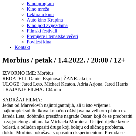
Kino program
Kino mreža
Lektira u kinu
Auto kino Krapina
Kino pod zvijezdama
Filmski festivali
Premijere i tematske večeri
Povijest kina
Kontakt
Morbius / petak / 1.4.2022. / 20:00 / 12+
IZVORNO IME: Morbius
REDATELJ: Daniel Espinosa | ŽANR: akcija
ULOGE: Jared Leto, Michael Keaton, Adria Arjona, Jared Harris
TRAJANJE FILMA: 104 min
SADRŽAJ FILMA:
Jedan od Marvelovih najintrigantnijih, ali u isto vrijeme i
najkompleksnijih likova konačno oživljava na velikom platnu uz
Jareda Leta, dobitnika prestižne nagrade Oscar, koji će se preobratiti
u zagonetnog antijunaka Michaela Morbiusa. Uslijed rijetke krvne
bolesti, a odlučan spasiti druge koji boluju od sličnog problema,
doktor Morbius pokušava s opasnim eksperimentom. Premda se