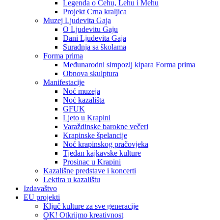
Legenda o Čehu, Lehu i Mehu
Projekt Crna kraljica
Muzej Ljudevita Gaja
O Ljudevitu Gaju
Dani Ljudevita Gaja
Suradnja sa školama
Forma prima
Međunarodni simpozij kipara Forma prima
Obnova skulptura
Manifestacije
Noć muzeja
Noć kazališta
GFUK
Ljeto u Krapini
Varaždinske barokne večeri
Krapinske špelancije
Noć krapinskog pračovjeka
Tjedan kajkavske kulture
Prosinac u Krapini
Kazališne predstave i koncerti
Lektira u kazalištu
Izdavaštvo
EU projekti
Ključ kulture za sve generacije
OK! Otkrijmo kreativnost