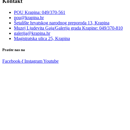
Kontakt
POU Krapina: 049/370-561
pou@krapina.hr
Šetalište hrvatskog narodnog preporoda 13, Krapina
Muzej Ljudevita Gaja/Galerija grada Krapine: 049/370-810
galerija@krapina.hr
Magistratska ulica 25, Krapina
Pratite nas na
Facebook-f
Instagram
Youtube