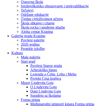
Osnovna škola
Srednjoškolsko obrazovanje i prekvalifikacije
Tečajevi
Održane edukacije
Tjedan cjeloživotnog učenja
Škola slikanja i crtanja
Škola rocka i moderne glazbe
Aloha centar Krapina
Galerija grada Krapine
Povijest galerije
2026 godina
Protekle izložbe
Kultura
Mala galerija
Stari grad
Povijest Starog grada
Arheološko blago
Legenda o Čehu, Lehu i Mehu
Projekt Crna kraljica
Muzej Ljudevita Gaja
O Ljudevitu Gaju
Dani Ljudevita Gaja
Suradnja sa školama
Forma prima
Međunarodni simpozij kipara Forma prima