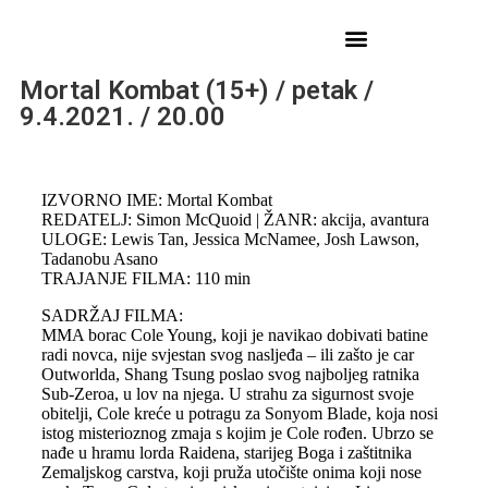
Mortal Kombat (15+) / petak /
9.4.2021. / 20.00
IZVORNO IME: Mortal Kombat
REDATELJ: Simon McQuoid | ŽANR: akcija, avantura
ULOGE: Lewis Tan, Jessica McNamee, Josh Lawson,
Tadanobu Asano
TRAJANJE FILMA: 110 min
SADRŽAJ FILMA:
MMA borac Cole Young, koji je navikao dobivati batine
radi novca, nije svjestan svog nasljeđa – ili zašto je car
Outworlda, Shang Tsung poslao svog najboljeg ratnika
Sub-Zeroa, u lov na njega. U strahu za sigurnost svoje
obitelji, Cole kreće u potragu za Sonyom Blade, koja nosi
istog misterioznog zmaja s kojim je Cole rođen. Ubrzo se
nađe u hramu lorda Raidena, starijeg Boga i zaštitnika
Zemaljskog carstva, koji pruža utočište onima koji nose