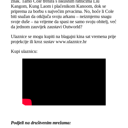
znak. Tamo Cole trenira s iskusnim ratnicima Liu
Kangom, Kung Laom i plaćenikom Kanoom, dok se
priprema za borbu s najvećim prvacima. No, hoće li Cole
biti snažan da otključa svoju arkanu – neizmjernu snagu
svoje duše – na vrijeme da spasi ne samo svoju obitelj, već
da jednom zauvijek zaustavi Outworld?
Ulaznice se mogu kupiti na blagajni kina sat vremena prije
projekcije ili kroz sustav www.ulaznice.hr
Kupi ulaznicu:
Podjeli na društvenim mrežama: