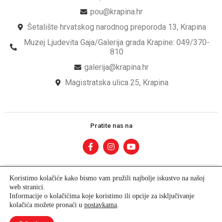
pou@krapina.hr
Šetalište hrvatskog narodnog preporoda 13, Krapina
Muzej Ljudevita Gaja/Galerija grada Krapine: 049/370-
810
galerija@krapina.hr
Magistratska ulica 25, Krapina
Pratite nas na
Koristimo kolačiće kako bismo vam pružili najbolje iskustvo na našoj
web stranici.
Informacije o kolačićima koje koristimo ili opcije za isključivanje
© Copyright – Pučko Otvoreno Učilište Krapina
kolačića možete pronaći u
postavkama
.
Developed by krMedia