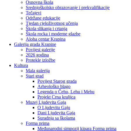
Osnovna škola
Srednjoškolsko obrazovanje i prekvalifikacije
Tečajevi
Održane edukacije
Tjedan cjeloživotnog učenja
Škola slikanja i crtanja
Škola rocka i moderne glazbe
Aloha centar Krapina
Galerija grada Krapine
Povijest galerije
2026 godina
Protekle izložbe
Kultura
Mala galerija
Stari grad
Povijest Starog grada
Arheološko blago
Legenda o Čehu, Lehu i Mehu
Projekt Crna kraljica
Muzej Ljudevita Gaja
O Ljudevitu Gaju
Dani Ljudevita Gaja
Suradnja sa školama
Forma prima
Međunarodni simpozij kipara Forma prima