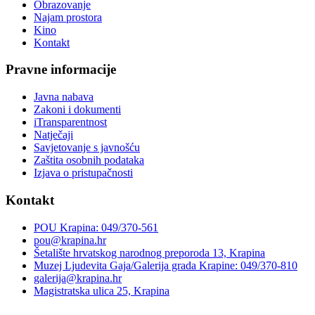
Obrazovanje
Najam prostora
Kino
Kontakt
Pravne informacije
Javna nabava
Zakoni i dokumenti
iTransparentnost
Natječaji
Savjetovanje s javnošću
Zaštita osobnih podataka
Izjava o pristupačnosti
Kontakt
POU Krapina: 049/370-561
pou@krapina.hr
Šetalište hrvatskog narodnog preporoda 13, Krapina
Muzej Ljudevita Gaja/Galerija grada Krapine: 049/370-810
galerija@krapina.hr
Magistratska ulica 25, Krapina