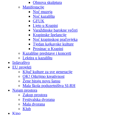
Obnova skulptura
Manifestacije
Noć muzeja
Noć kazališta
GFUK
Ljeto u Krapini
Varaždinske barokne večeri
Krapinske špelancije
Noć krapinskog pračovjeka
Tjedan kajkavske kulture
Prosinac u Krapini
Kazališne predstave i koncerti
Lektira u kazalištu
Izdavaštvo
EU projekti
Ključ kulture za sve generacije
OK! Otkrijmo kreativnost
Žene biraju novu šansu
Mala škola poduzetništva SI-RH
Najam prostora
Zakup prostora
Festivalska dvorana
Mala dvorana
Klub
Kino