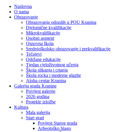
Naslovna
O nama
Obrazovanje
Obrazovanja odraslih u POU Krapina
Djelomične kvalifikacije
Mikrokvalifikacije
Osobni asistent
Osnovna škola
Srednjoškolsko obrazovanje i prekvalifikacije
Tečajevi
Održane edukacije
Tjedan cjeloživotnog učenja
Škola slikanja i crtanja
Škola rocka i moderne glazbe
Aloha centar Krapina
Galerija grada Krapine
Povijest galerije
2026 godina
Protekle izložbe
Kultura
Mala galerija
Stari grad
Povijest Starog grada
Arheološko blago