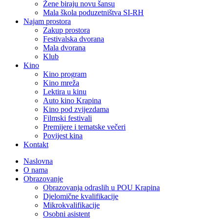
Žene biraju novu šansu
Mala škola poduzetništva SI-RH
Najam prostora
Zakup prostora
Festivalska dvorana
Mala dvorana
Klub
Kino
Kino program
Kino mreža
Lektira u kinu
Auto kino Krapina
Kino pod zvijezdama
Filmski festivali
Premijere i tematske večeri
Povijest kina
Kontakt
Naslovna
O nama
Obrazovanje
Obrazovanja odraslih u POU Krapina
Djelomične kvalifikacije
Mikrokvalifikacije
Osobni asistent