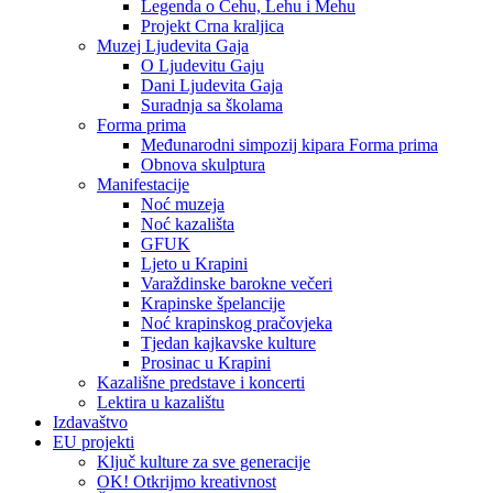
Legenda o Čehu, Lehu i Mehu
Projekt Crna kraljica
Muzej Ljudevita Gaja
O Ljudevitu Gaju
Dani Ljudevita Gaja
Suradnja sa školama
Forma prima
Međunarodni simpozij kipara Forma prima
Obnova skulptura
Manifestacije
Noć muzeja
Noć kazališta
GFUK
Ljeto u Krapini
Varaždinske barokne večeri
Krapinske špelancije
Noć krapinskog pračovjeka
Tjedan kajkavske kulture
Prosinac u Krapini
Kazališne predstave i koncerti
Lektira u kazalištu
Izdavaštvo
EU projekti
Ključ kulture za sve generacije
OK! Otkrijmo kreativnost