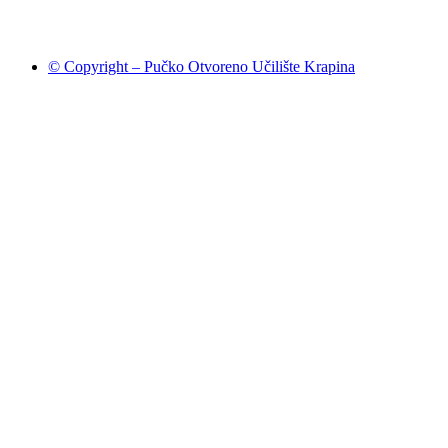
© Copyright – Pučko Otvoreno Učilište Krapina