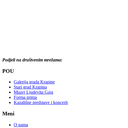
Podjeli na društvenim mrežama:
POU
Galerija grada Krapine
Stari grad Krapina
Muzej Ljudevita Gaja
Forma prima
Kazališne predstave i koncerti
Meni
O nama