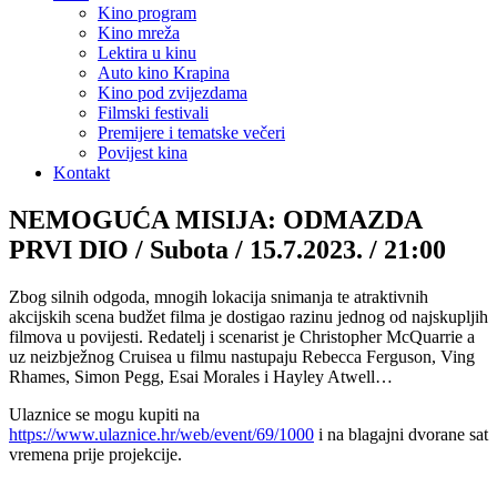
Kino program
Kino mreža
Lektira u kinu
Auto kino Krapina
Kino pod zvijezdama
Filmski festivali
Premijere i tematske večeri
Povijest kina
Kontakt
NEMOGUĆA MISIJA: ODMAZDA
PRVI DIO / Subota / 15.7.2023. / 21:00
Zbog silnih odgoda, mnogih lokacija snimanja te atraktivnih
akcijskih scena budžet filma je dostigao razinu jednog od najskupljih
filmova u povijesti. Redatelj i scenarist je Christopher McQuarrie a
uz neizbježnog Cruisea u filmu nastupaju Rebecca Ferguson, Ving
Rhames, Simon Pegg, Esai Morales i Hayley Atwell…
Ulaznice se mogu kupiti na
https://www.ulaznice.hr/web/event/69/1000
i na blagajni dvorane sat
vremena prije projekcije.