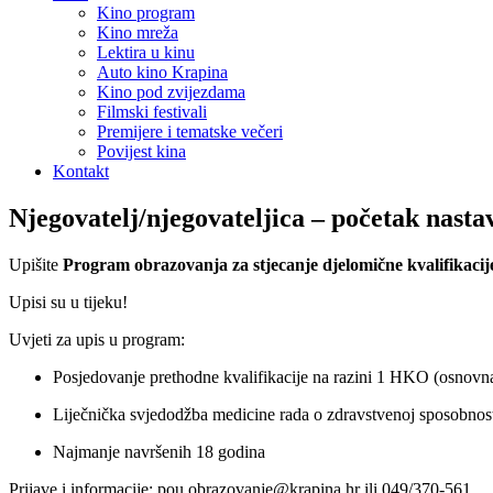
Kino program
Kino mreža
Lektira u kinu
Auto kino Krapina
Kino pod zvijezdama
Filmski festivali
Premijere i tematske večeri
Povijest kina
Kontakt
Njegovatelj/njegovateljica – početak nasta
Upišite
Program obrazovanja za stjecanje
djelomične kvalifikacij
Upisi su u tijeku!
Uvjeti za upis u program:
Posjedovanje prethodne kvalifikacije na razini 1 HKO (osnovn
Liječnička svjedodžba medicine rada o zdravstvenoj sposobnosti
Najmanje navršenih 18 godina
Prijave i informacije: pou.obrazovanje@krapina.hr ili 049/370-561