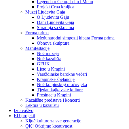
Legenda o Čehu, Lehu i Mehu
Projekt Crna kraljica
Muzej Ljudevita Gaja
O Ljudevitu Gaju
Dani Ljudevita Gaja
Suradnja sa školama
Forma prima
Međunarodni simpozij kipara Forma prima
Obnova skulptura
Manifestacije
Noć muzeja
Noć kazališta
GFUK
Ljeto u Krapini
Varaždinske barokne večeri
Krapinske špelancije
Noć krapinskog pračovjeka
Tjedan kajkavske kulture
Prosinac u Krapini
Kazališne predstave i koncerti
Lektira u kazalištu
Izdavaštvo
EU projekti
Ključ kulture za sve generacije
OK! Otkrijmo kreativnost