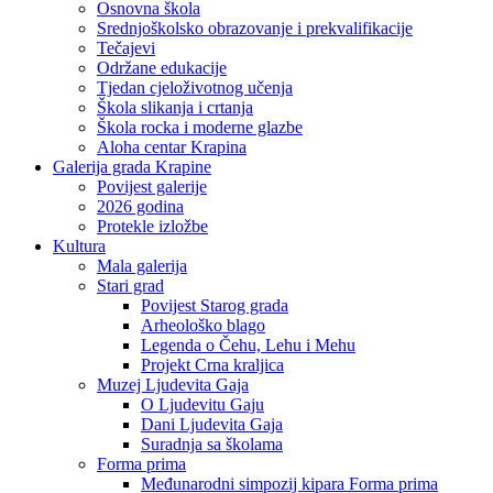
Osnovna škola
Srednjoškolsko obrazovanje i prekvalifikacije
Tečajevi
Održane edukacije
Tjedan cjeloživotnog učenja
Škola slikanja i crtanja
Škola rocka i moderne glazbe
Aloha centar Krapina
Galerija grada Krapine
Povijest galerije
2026 godina
Protekle izložbe
Kultura
Mala galerija
Stari grad
Povijest Starog grada
Arheološko blago
Legenda o Čehu, Lehu i Mehu
Projekt Crna kraljica
Muzej Ljudevita Gaja
O Ljudevitu Gaju
Dani Ljudevita Gaja
Suradnja sa školama
Forma prima
Međunarodni simpozij kipara Forma prima