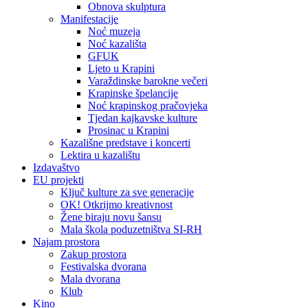
Obnova skulptura
Manifestacije
Noć muzeja
Noć kazališta
GFUK
Ljeto u Krapini
Varaždinske barokne večeri
Krapinske špelancije
Noć krapinskog pračovjeka
Tjedan kajkavske kulture
Prosinac u Krapini
Kazališne predstave i koncerti
Lektira u kazalištu
Izdavaštvo
EU projekti
Ključ kulture za sve generacije
OK! Otkrijmo kreativnost
Žene biraju novu šansu
Mala škola poduzetništva SI-RH
Najam prostora
Zakup prostora
Festivalska dvorana
Mala dvorana
Klub
Kino