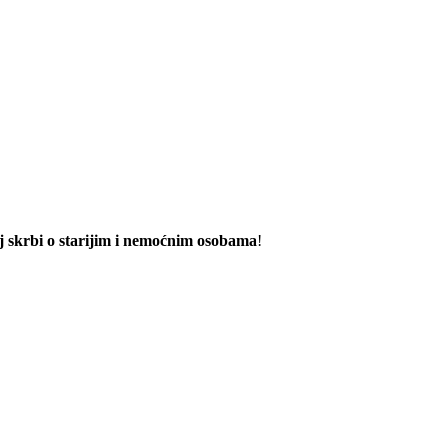
noj skrbi o starijim i nemoćnim osobama
!