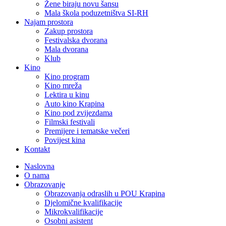
Žene biraju novu šansu
Mala škola poduzetništva SI-RH
Najam prostora
Zakup prostora
Festivalska dvorana
Mala dvorana
Klub
Kino
Kino program
Kino mreža
Lektira u kinu
Auto kino Krapina
Kino pod zvijezdama
Filmski festivali
Premijere i tematske večeri
Povijest kina
Kontakt
Naslovna
O nama
Obrazovanje
Obrazovanja odraslih u POU Krapina
Djelomične kvalifikacije
Mikrokvalifikacije
Osobni asistent