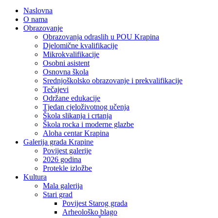
Naslovna
O nama
Obrazovanje
Obrazovanja odraslih u POU Krapina
Djelomične kvalifikacije
Mikrokvalifikacije
Osobni asistent
Osnovna škola
Srednjoškolsko obrazovanje i prekvalifikacije
Tečajevi
Održane edukacije
Tjedan cjeloživotnog učenja
Škola slikanja i crtanja
Škola rocka i moderne glazbe
Aloha centar Krapina
Galerija grada Krapine
Povijest galerije
2026 godina
Protekle izložbe
Kultura
Mala galerija
Stari grad
Povijest Starog grada
Arheološko blago