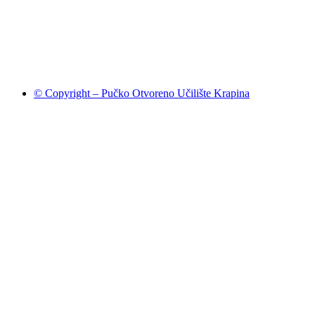
© Copyright – Pučko Otvoreno Učilište Krapina