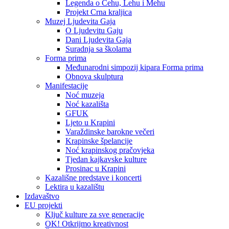
Legenda o Čehu, Lehu i Mehu
Projekt Crna kraljica
Muzej Ljudevita Gaja
O Ljudevitu Gaju
Dani Ljudevita Gaja
Suradnja sa školama
Forma prima
Međunarodni simpozij kipara Forma prima
Obnova skulptura
Manifestacije
Noć muzeja
Noć kazališta
GFUK
Ljeto u Krapini
Varaždinske barokne večeri
Krapinske špelancije
Noć krapinskog pračovjeka
Tjedan kajkavske kulture
Prosinac u Krapini
Kazališne predstave i koncerti
Lektira u kazalištu
Izdavaštvo
EU projekti
Ključ kulture za sve generacije
OK! Otkrijmo kreativnost