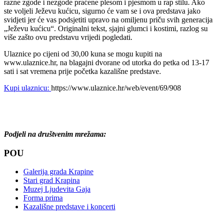
razne zgode i nezgode praćene plesom i pjesmom u rap stilu. Ako
ste voljeli Ježevu kućicu, sigurno će vam se i ova predstava jako
svidjeti jer će vas podsjetiti upravo na omiljenu priču svih generacija
„Ježevu kućicu“. Originalni tekst, sjajni glumci i kostimi, razlog su
više zašto ovu predstavu vrijedi pogledati.
Ulaznice po cijeni od 30,00 kuna se mogu kupiti na
www.ulaznice.hr, na blagajni dvorane od utorka do petka od 13-17
sati i sat vremena prije početka kazališne predstave.
Kupi ulaznicu:
https://www.ulaznice.hr/web/event/69/908
Podjeli na društvenim mrežama:
POU
Galerija grada Krapine
Stari grad Krapina
Muzej Ljudevita Gaja
Forma prima
Kazališne predstave i koncerti