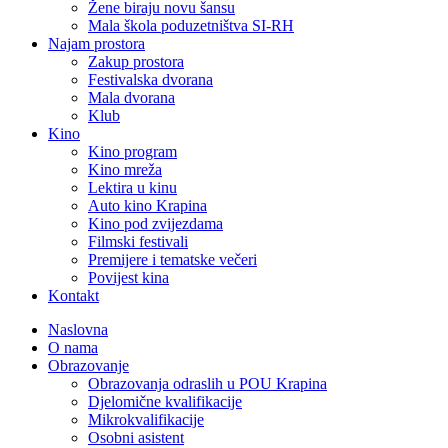
Žene biraju novu šansu
Mala škola poduzetništva SI-RH
Najam prostora
Zakup prostora
Festivalska dvorana
Mala dvorana
Klub
Kino
Kino program
Kino mreža
Lektira u kinu
Auto kino Krapina
Kino pod zvijezdama
Filmski festivali
Premijere i tematske večeri
Povijest kina
Kontakt
Naslovna
O nama
Obrazovanje
Obrazovanja odraslih u POU Krapina
Djelomične kvalifikacije
Mikrokvalifikacije
Osobni asistent