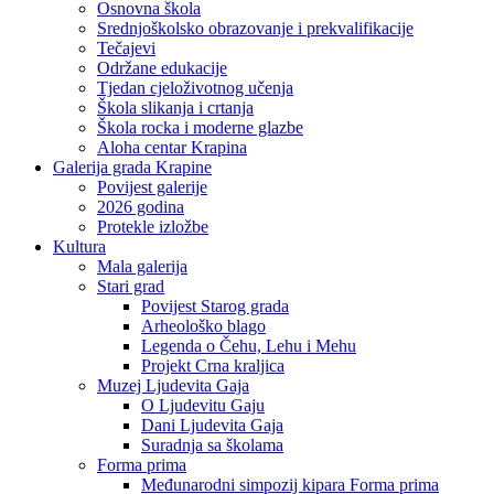
Osnovna škola
Srednjoškolsko obrazovanje i prekvalifikacije
Tečajevi
Održane edukacije
Tjedan cjeloživotnog učenja
Škola slikanja i crtanja
Škola rocka i moderne glazbe
Aloha centar Krapina
Galerija grada Krapine
Povijest galerije
2026 godina
Protekle izložbe
Kultura
Mala galerija
Stari grad
Povijest Starog grada
Arheološko blago
Legenda o Čehu, Lehu i Mehu
Projekt Crna kraljica
Muzej Ljudevita Gaja
O Ljudevitu Gaju
Dani Ljudevita Gaja
Suradnja sa školama
Forma prima
Međunarodni simpozij kipara Forma prima