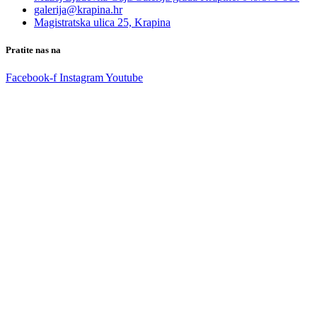
galerija@krapina.hr
Magistratska ulica 25, Krapina
Pratite nas na
Facebook-f
Instagram
Youtube