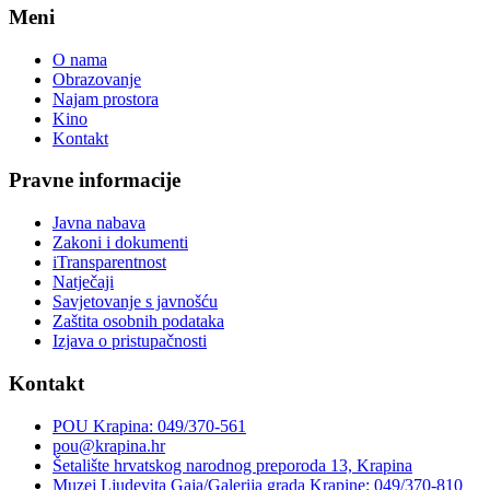
Meni
O nama
Obrazovanje
Najam prostora
Kino
Kontakt
Pravne informacije
Javna nabava
Zakoni i dokumenti
iTransparentnost
Natječaji
Savjetovanje s javnošću
Zaštita osobnih podataka
Izjava o pristupačnosti
Kontakt
POU Krapina: 049/370-561
pou@krapina.hr
Šetalište hrvatskog narodnog preporoda 13, Krapina
Muzej Ljudevita Gaja/Galerija grada Krapine: 049/370-810