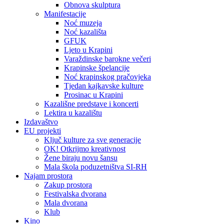
Obnova skulptura
Manifestacije
Noć muzeja
Noć kazališta
GFUK
Ljeto u Krapini
Varaždinske barokne večeri
Krapinske špelancije
Noć krapinskog pračovjeka
Tjedan kajkavske kulture
Prosinac u Krapini
Kazališne predstave i koncerti
Lektira u kazalištu
Izdavaštvo
EU projekti
Ključ kulture za sve generacije
OK! Otkrijmo kreativnost
Žene biraju novu šansu
Mala škola poduzetništva SI-RH
Najam prostora
Zakup prostora
Festivalska dvorana
Mala dvorana
Klub
Kino