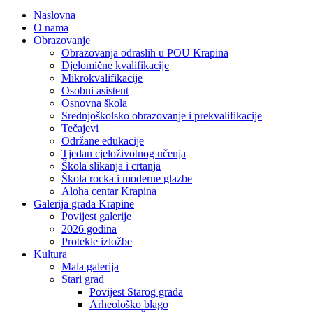
Naslovna
O nama
Obrazovanje
Obrazovanja odraslih u POU Krapina
Djelomične kvalifikacije
Mikrokvalifikacije
Osobni asistent
Osnovna škola
Srednjoškolsko obrazovanje i prekvalifikacije
Tečajevi
Održane edukacije
Tjedan cjeloživotnog učenja
Škola slikanja i crtanja
Škola rocka i moderne glazbe
Aloha centar Krapina
Galerija grada Krapine
Povijest galerije
2026 godina
Protekle izložbe
Kultura
Mala galerija
Stari grad
Povijest Starog grada
Arheološko blago