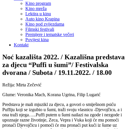
Kino program
Kino mreža
Lektira u kinu
Auto kino Krapina
Kino pod zvijezdama
Filmski festivali
Premijere i tematske večeri
Povijest kina
Kontakt
Noć kazališta 2022. / Kazališna predstava
za djecu “Puffi u šumi”/ Festivalska
dvorana / Subota / 19.11.2022. / 18.00
Režija: Mirta Zečević
Glume: Veronika Mach, Korana Ugrina, Filip Lugarić
Predstava je mali mjuzikl za djecu, a govori o smiješnom psiću
Puffiju koji se izgubio u šumi, traži svoju vlasnicu -Djevojčicu, a i
ona traži njega…..Puffi putem u šumi nailazi na zgode i nezgode i
upoznaje razne životinje, Zeca, Vepra i Vuka koji će mu pomoći
pronaći Djevojčicu i pomoći će mu pronaći put kući iz šume uz