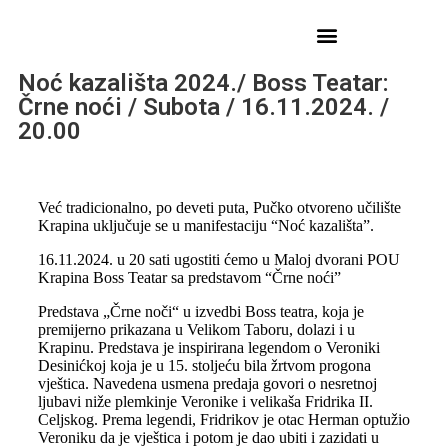
Noć kazališta 2024./ Boss Teatar:
Črne noći / Subota / 16.11.2024. /
20.00
Već tradicionalno, po deveti puta, Pučko otvoreno učilište
Krapina uključuje se u manifestaciju “Noć kazališta”.
16.11.2024. u 20 sati ugostiti ćemo u Maloj dvorani POU
Krapina Boss Teatar sa predstavom “Črne noći”
Predstava „Črne noči“ u izvedbi Boss teatra, koja je
premijerno prikazana u Velikom Taboru, dolazi i u
Krapinu. Predstava je inspirirana legendom o Veroniki
Desinićkoj koja je u 15. stoljeću bila žrtvom progona
vještica. Navedena usmena predaja govori o nesretnoj
ljubavi niže plemkinje Veronike i velikaša Fridrika II.
Celjskog. Prema legendi, Fridrikov je otac Herman optužio
Veroniku da je vještica i potom je dao ubiti i zazidati u