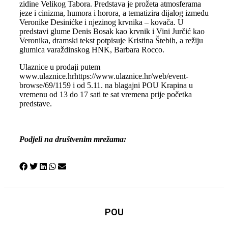
zidine Velikog Tabora. Predstava je prožeta atmosferama
jeze i cinizma, humora i horora, a tematizira dijalog između
Veronike Desinićke i njezinog krvnika – kovača. U
predstavi glume Denis Bosak kao krvnik i Vini Jurčić kao
Veronika, dramski tekst potpisuje Kristina Štebih, a režiju
glumica varaždinskog HNK, Barbara Rocco.
Ulaznice u prodaji putem
www.ulaznice.hr
https://www.ulaznice.hr/web/event-
browse/69/1159
i od 5.11. na blagajni POU Krapina u
vremenu od 13 do 17 sati te sat vremena prije početka
predstave.
Podjeli na društvenim mrežama:
POU