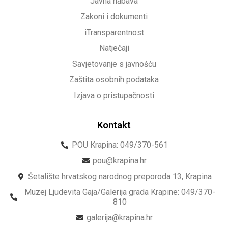
Javna nabava
Zakoni i dokumenti
iTransparentnost
Natječaji
Savjetovanje s javnošću
Zaštita osobnih podataka
Izjava o pristupačnosti
Kontakt
POU Krapina: 049/370-561
pou@krapina.hr
Šetalište hrvatskog narodnog preporoda 13, Krapina
Muzej Ljudevita Gaja/Galerija grada Krapine: 049/370-
810
galerija@krapina.hr