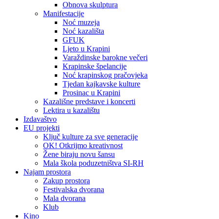
Obnova skulptura
Manifestacije
Noć muzeja
Noć kazališta
GFUK
Ljeto u Krapini
Varaždinske barokne večeri
Krapinske špelancije
Noć krapinskog pračovjeka
Tjedan kajkavske kulture
Prosinac u Krapini
Kazališne predstave i koncerti
Lektira u kazalištu
Izdavaštvo
EU projekti
Ključ kulture za sve generacije
OK! Otkrijmo kreativnost
Žene biraju novu šansu
Mala škola poduzetništva SI-RH
Najam prostora
Zakup prostora
Festivalska dvorana
Mala dvorana
Klub
Kino