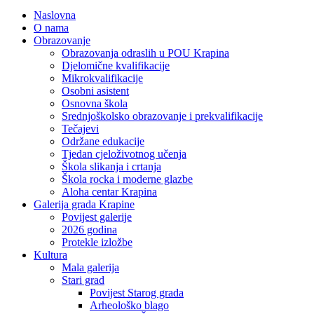
Naslovna
O nama
Obrazovanje
Obrazovanja odraslih u POU Krapina
Djelomične kvalifikacije
Mikrokvalifikacije
Osobni asistent
Osnovna škola
Srednjoškolsko obrazovanje i prekvalifikacije
Tečajevi
Održane edukacije
Tjedan cjeloživotnog učenja
Škola slikanja i crtanja
Škola rocka i moderne glazbe
Aloha centar Krapina
Galerija grada Krapine
Povijest galerije
2026 godina
Protekle izložbe
Kultura
Mala galerija
Stari grad
Povijest Starog grada
Arheološko blago