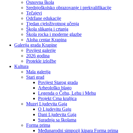
Osnovna škola
Srednjoškolsko obrazovanje i prekvalifikacije
Tečajevi
Održane edukacije
Tjedan cjeloživotnog učenja
Škola slikanja i crtanja
Škola rocka i moderne glazbe
Aloha centar Krapina
Galerija grada Krapine
Povijest galerije
2026 godina
Protekle izložbe
Kultura
Mala galerija
Stari grad
Povijest Starog grada
Arheološko blago
Legenda o Čehu, Lehu i Mehu
Projekt Crna kraljica
Muzej Ljudevita Gaja
O Ljudevitu Gaju
Dani Ljudevita Gaja
Suradnja sa školama
Forma prima
Međunarodni simpozij kipara Forma prima