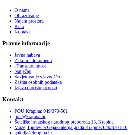
O nama
Obrazovanje
Najam prostora
Kino
Kontakt
Pravne informacije
Javna nabava
Zakoni i dokumenti
iTransparentnost
Natječaji
Savjetovanje s javnošću
Zaštita osobnih podataka
Izjava o pristupačnosti
Kontakt
POU Krapina: 049/370-561
pou@krapina.hr
Šetalište hrvatskog narodnog preporoda 13, Krapina
Muzej Ljudevita Gaja/Galerija grada Krapine: 049/370-810
galerija@krapina.hr