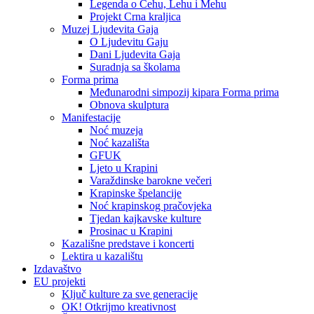
Legenda o Čehu, Lehu i Mehu
Projekt Crna kraljica
Muzej Ljudevita Gaja
O Ljudevitu Gaju
Dani Ljudevita Gaja
Suradnja sa školama
Forma prima
Međunarodni simpozij kipara Forma prima
Obnova skulptura
Manifestacije
Noć muzeja
Noć kazališta
GFUK
Ljeto u Krapini
Varaždinske barokne večeri
Krapinske špelancije
Noć krapinskog pračovjeka
Tjedan kajkavske kulture
Prosinac u Krapini
Kazališne predstave i koncerti
Lektira u kazalištu
Izdavaštvo
EU projekti
Ključ kulture za sve generacije
OK! Otkrijmo kreativnost