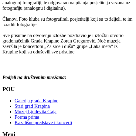
analognoj fotografiji, te odgovarao na pitanja posjetitelja vezana uz
fotografiju (analognu i digitalnu).
Članovi Foto kluba su fotografirali posjetitelji koji su to željeli, te im
izradili fotografije.
Sve prisutne na otvorenju izložbe pozdravio je i izložbu otvorio
gradonačelnik Grada Krapine Zoran Gregurović. Noć muzeja
završila je koncertom „Za srce i dušu“ grupe „Laka meta“ iz
Krapine koji su oduševili sve prisutne
Podjeli na društvenim mrežama:
POU
Galerija grada Krapine
Stari grad Krapina
Muzej Ljudevita Gaja
Forma prima
Kazališne predstave i koncerti
Meni