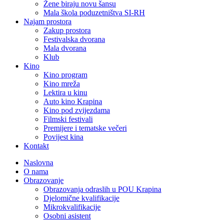
Žene biraju novu šansu
Mala škola poduzetništva SI-RH
Najam prostora
Zakup prostora
Festivalska dvorana
Mala dvorana
Klub
Kino
Kino program
Kino mreža
Lektira u kinu
Auto kino Krapina
Kino pod zvijezdama
Filmski festivali
Premijere i tematske večeri
Povijest kina
Kontakt
Naslovna
O nama
Obrazovanje
Obrazovanja odraslih u POU Krapina
Djelomične kvalifikacije
Mikrokvalifikacije
Osobni asistent