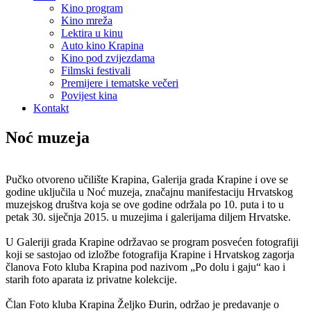
Kino program
Kino mreža
Lektira u kinu
Auto kino Krapina
Kino pod zvijezdama
Filmski festivali
Premijere i tematske večeri
Povijest kina
Kontakt
Noć muzeja
Pučko otvoreno učilište Krapina, Galerija grada Krapine i ove se
godine uključila u Noć muzeja, značajnu manifestaciju Hrvatskog
muzejskog društva koja se ove godine održala po 10. puta i to u
petak 30. siječnja 2015. u muzejima i galerijama diljem Hrvatske.
U Galeriji grada Krapine održavao se program posvećen fotografiji
koji se sastojao od izložbe fotografija Krapine i Hrvatskog zagorja
članova Foto kluba Krapina pod nazivom „Po dolu i gaju“ kao i
starih foto aparata iz privatne kolekcije.
Član Foto kluba Krapina Željko Đurin, održao je predavanje o