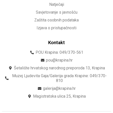
Natječaji
Savjetovanje s javnošću
Zaštita osobnih podataka
Izjava o pristupačnosti
Kontakt
POU Krapina: 049/370-561
pou@krapina.hr
Šetalište hrvatskog narodnog preporoda 13, Krapina
Muzej Ljudevita Gaja/Galerija grada Krapine: 049/370-
810
galerija@krapina.hr
Magistratska ulica 25, Krapina