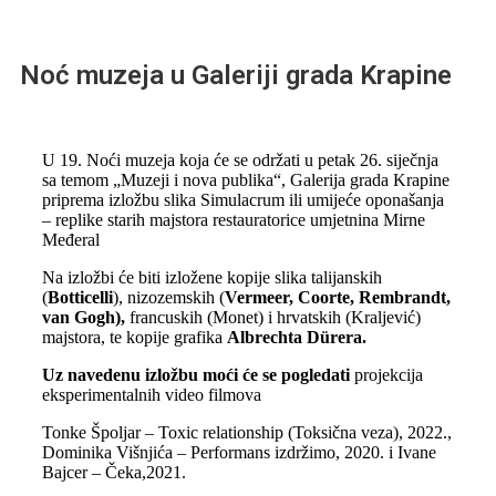
Noć muzeja u Galeriji grada Krapine
U 19. Noći muzeja koja će se održati u petak 26. siječnja
sa temom „Muzeji i nova publika“, Galerija grada Krapine
priprema izložbu slika Simulacrum ili umijeće oponašanja
– replike starih majstora restauratorice umjetnina Mirne
Međeral
Na izložbi će biti izložene kopije slika talijanskih
(
Botticelli
), nizozemskih (
Vermeer, Coorte, Rembrandt,
van Gogh),
francuskih (Monet) i hrvatskih (Kraljević)
majstora, te kopije grafika
Albrechta Dürera.
Uz navedenu izložbu moći će se pogledati
projekcija
eksperimentalnih video filmova
Tonke Špoljar – Toxic relationship (Toksična veza), 2022.,
Dominika Višnjića – Performans izdržimo, 2020. i Ivane
Bajcer – Čeka,2021.