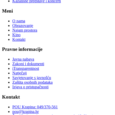
Kazališne predstave i koncerti
Meni
O nama
Obrazovanje
Najam prostora
Kino
Kontakt
Pravne informacije
Javna nabava
Zakoni i dokumenti
iTransparentnost
Natječaji
Savjetovanje s javnošću
Zaštita osobnih podataka
Izjava o pristupačnosti
Kontakt
POU Krapina: 049/370-561
pou@krapina.hr