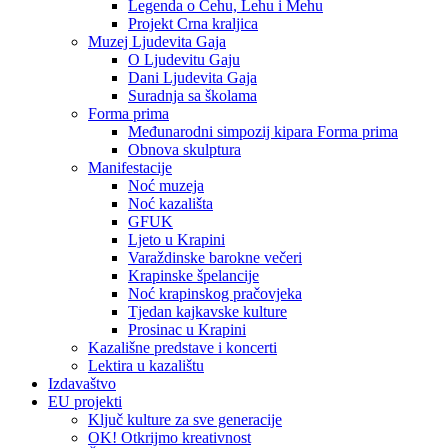
Legenda o Čehu, Lehu i Mehu
Projekt Crna kraljica
Muzej Ljudevita Gaja
O Ljudevitu Gaju
Dani Ljudevita Gaja
Suradnja sa školama
Forma prima
Međunarodni simpozij kipara Forma prima
Obnova skulptura
Manifestacije
Noć muzeja
Noć kazališta
GFUK
Ljeto u Krapini
Varaždinske barokne večeri
Krapinske špelancije
Noć krapinskog pračovjeka
Tjedan kajkavske kulture
Prosinac u Krapini
Kazališne predstave i koncerti
Lektira u kazalištu
Izdavaštvo
EU projekti
Ključ kulture za sve generacije
OK! Otkrijmo kreativnost