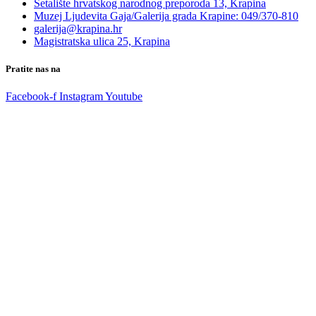
Šetalište hrvatskog narodnog preporoda 13, Krapina
Muzej Ljudevita Gaja/Galerija grada Krapine: 049/370-810
galerija@krapina.hr
Magistratska ulica 25, Krapina
Pratite nas na
Facebook-f
Instagram
Youtube