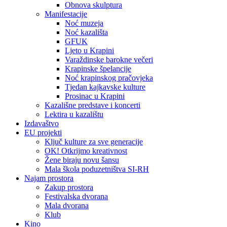
Obnova skulptura
Manifestacije
Noć muzeja
Noć kazališta
GFUK
Ljeto u Krapini
Varaždinske barokne večeri
Krapinske špelancije
Noć krapinskog pračovjeka
Tjedan kajkavske kulture
Prosinac u Krapini
Kazališne predstave i koncerti
Lektira u kazalištu
Izdavaštvo
EU projekti
Ključ kulture za sve generacije
OK! Otkrijmo kreativnost
Žene biraju novu šansu
Mala škola poduzetništva SI-RH
Najam prostora
Zakup prostora
Festivalska dvorana
Mala dvorana
Klub
Kino