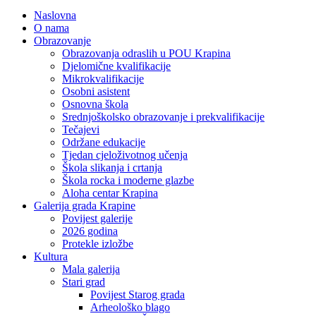
Naslovna
O nama
Obrazovanje
Obrazovanja odraslih u POU Krapina
Djelomične kvalifikacije
Mikrokvalifikacije
Osobni asistent
Osnovna škola
Srednjoškolsko obrazovanje i prekvalifikacije
Tečajevi
Održane edukacije
Tjedan cjeloživotnog učenja
Škola slikanja i crtanja
Škola rocka i moderne glazbe
Aloha centar Krapina
Galerija grada Krapine
Povijest galerije
2026 godina
Protekle izložbe
Kultura
Mala galerija
Stari grad
Povijest Starog grada
Arheološko blago