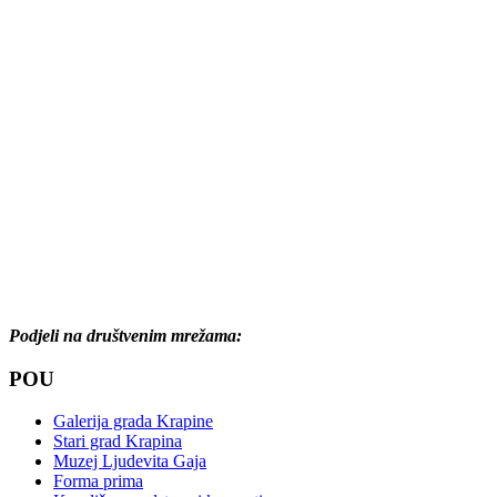
Podjeli na društvenim mrežama:
POU
Galerija grada Krapine
Stari grad Krapina
Muzej Ljudevita Gaja
Forma prima