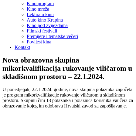
Kino program
Kino mreža
Lektira u kinu
Auto kino Krapina
Kino pod zvijezdama
Filmski festivali
Premijere i tematske večeri
Povijest kina
Kontakt
Nova obrazovna skupina –
mikorkvalifikacija rukovanje viličarom u
skladišnom prostoru – 22.1.2024.
U ponedjeljak, 22.1.2024. godine, nova skupina polaznika započela
je program mikorkvalifikacije rukovanje viličarom u skladišnom
prostoru. Skupinu čini 13 polaznika i polaznica korisnika vaučera za
obrazovanje kojeg im odobrava Hrvatski zavod za zapošljavanje.