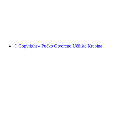
© Copyright – Pučko Otvoreno Učilište Krapina