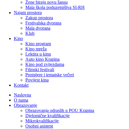
Žene biraju novu šansu
Mala škola poduzetništva SI-RH
Najam prostora
Zakup prostora
Festivalska dvorana
Mala dvorana
Klub
Kino
Kino program
Kino mreža
Lektira u kinu
Auto kino Krapina
Kino pod zvijezdama
Filmski festivali
Premijere i tematske večeri
Povijest kina
Kontakt
Naslovna
O nama
Obrazovanje
Obrazovanja odraslih u POU Krapina
Djelomične kvalifikacije
Mikrokvalifikacije
Osobni asistent