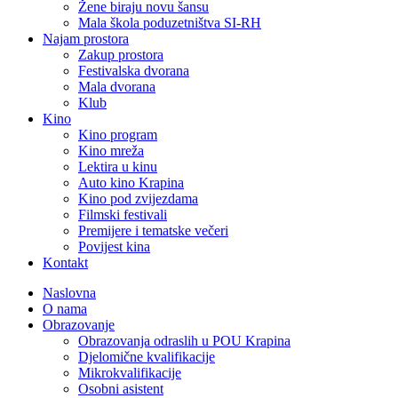
Žene biraju novu šansu
Mala škola poduzetništva SI-RH
Najam prostora
Zakup prostora
Festivalska dvorana
Mala dvorana
Klub
Kino
Kino program
Kino mreža
Lektira u kinu
Auto kino Krapina
Kino pod zvijezdama
Filmski festivali
Premijere i tematske večeri
Povijest kina
Kontakt
Naslovna
O nama
Obrazovanje
Obrazovanja odraslih u POU Krapina
Djelomične kvalifikacije
Mikrokvalifikacije
Osobni asistent