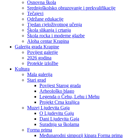
Osnovna škola
Srednjoškolsko obrazovanje i prekvalifikacije
Tečajevi
Održane edukacije
Tjedan cjeloživotnog učenja
Škola slikanja i crtanja
Škola rocka i moderne glazbe
Aloha centar Krapina
Galerija grada Krapine
Povijest galerije
2026 godina
Protekle izložbe
Kultura
Mala galerija
Stari grad
Povijest Starog grada
Arheološko blago
Legenda o Čehu, Lehu i Mehu
Projekt Crna kraljica
Muzej Ljudevita Gaja
O Ljudevitu Gaju
Dani Ljudevita Gaja
Suradnja sa školama
Forma prima
Međunarodni simpozij kipara Forma prima