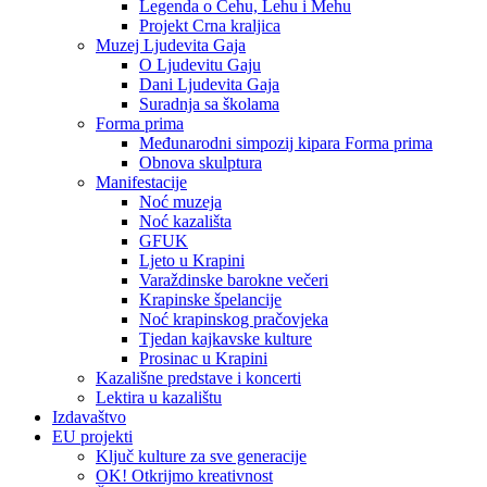
Legenda o Čehu, Lehu i Mehu
Projekt Crna kraljica
Muzej Ljudevita Gaja
O Ljudevitu Gaju
Dani Ljudevita Gaja
Suradnja sa školama
Forma prima
Međunarodni simpozij kipara Forma prima
Obnova skulptura
Manifestacije
Noć muzeja
Noć kazališta
GFUK
Ljeto u Krapini
Varaždinske barokne večeri
Krapinske špelancije
Noć krapinskog pračovjeka
Tjedan kajkavske kulture
Prosinac u Krapini
Kazališne predstave i koncerti
Lektira u kazalištu
Izdavaštvo
EU projekti
Ključ kulture za sve generacije
OK! Otkrijmo kreativnost