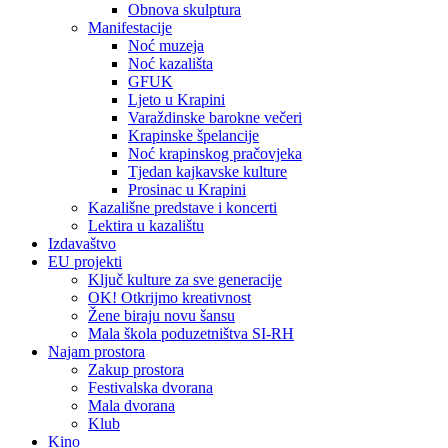
Obnova skulptura
Manifestacije
Noć muzeja
Noć kazališta
GFUK
Ljeto u Krapini
Varaždinske barokne večeri
Krapinske špelancije
Noć krapinskog pračovjeka
Tjedan kajkavske kulture
Prosinac u Krapini
Kazališne predstave i koncerti
Lektira u kazalištu
Izdavaštvo
EU projekti
Ključ kulture za sve generacije
OK! Otkrijmo kreativnost
Žene biraju novu šansu
Mala škola poduzetništva SI-RH
Najam prostora
Zakup prostora
Festivalska dvorana
Mala dvorana
Klub
Kino