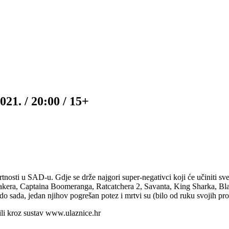
021. / 20:00 / 15+
osti u SAD-u. Gdje se drže najgori super-negativci koji će učiniti sve d
makera, Captaina Boomeranga, Ratcatchera 2, Savanta, King Sharka, Bla
do sada, jedan njihov pogrešan potez i mrtvi su (bilo od ruku svojih prot
 ili kroz sustav www.ulaznice.hr