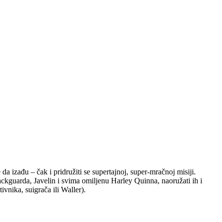
a izađu – čak i pridružiti se supertajnoj, super-mračnoj misiji.
ckguarda, Javelin i svima omiljenu Harley Quinna, naoružati ih i
ivnika, suigrača ili Waller).