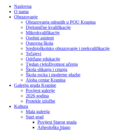
Naslovna
O nama
Obrazovanje
Obrazovanja odraslih u POU Krapina
Djelomične kvalifikacije
Mikrokvalifikacije
Osobni asistent
Osnovna škola
Srednjoškolsko obrazovanje i prekvalifikacije
Tečajevi
Održane edukacije
Tjedan cjeloživotnog učenja
Škola slikanja i crtanja
Škola rocka i moderne glazbe
Aloha centar Krapina
Galerija grada Krapine
Povijest galerije
2026 godina
Protekle izložbe
Kultura
Mala galerija
Stari grad
Povijest Starog grada
Arheološko blago