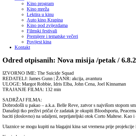
Kino program
Kino mreža
Lektira u kinu
Auto kino Krapina
Kino pod zvijezdama
Filmski festivali
Premijere i tematske večeri
Povijest kina
Kontakt
Odred otpisanih: Nova misija /petak / 6.8.2
IZVORNO IME: The Suicide Squad
REDATELJ: James Gunn | ŽANR: akcija, avantura
ULOGE: Margot Robbie, Idris Elba, John Cena, Joel Kinnaman
TRAJANJE FILMA: 132 min
SADRŽAJ FILMA:
Dobrodošli u pakao – a.k.a. Belle Reve, zatvor s najvišom stopom smrtn
Današnji tko preživi pričat će zadatak je okupiti Bloodsporta, Peace
baciti (doslovno) na udaljeni, neprijateljski otok Corto Maltese. Kao i 
Ulaznice se mogu kupiti na blagajni kina sat vremena prije projekcije