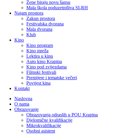
Žene biraju novu šansu
Mala škola poduzetništva SI-RH
Najam prostora
Zakup prostora
Festivalska dvorana
Mala dvorana
Klub
Kino
Kino program
Kino mreža
Lektira u kinu
Auto kino Krapina
Kino pod zvijezdama
Filmski festivali
Premijere i tematske večeri
Povijest kina
Kontakt
Naslovna
O nama
Obrazovanje
Obrazovanja odraslih u POU Krapina
Djelomične kvalifikacije
Mikrokvalifikacije
Osobni asistent