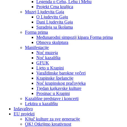
Legenda o Čehu, Lehu i Mehu
Projekt Crna kraljica
Muzej Ljudevita Gaja
O Ljudevitu Gaju
Dani Ljudevita Gaja
Suradnja sa školama
Forma prima
Međunarodni simpozij kipara Forma prima
Obnova skulptura
Manifestacije
Noć muzeja
Noć kazališta
GFUK
Ljeto u Krapini
Varaždinske barokne večeri
Krapinske špelancije
Noć krapinskog pračovjeka
Tjedan kajkavske kulture
Prosinac u Krapini
Kazališne predstave i koncerti
Lektira u kazalištu
Izdavaštvo
EU projekti
Ključ kulture za sve generacije
OK! Otkrijmo kreativnost