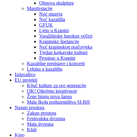
Obnova skulptura
Manifestacije
Noć muzeja
Noć kazališta
GFUK
Ljeto u Krapini
Varaždinske barokne večeri
Krapinske špelancije
Noć krapinskog pračovjeka
Tjedan kajkavske kulture
Prosinac u Krapini
Kazališne predstave i koncerti
Lektira u kazalištu
Izdavaštvo
EU projekti
Ključ kulture za sve generacije
OK! Otkrijmo kreativnost
Žene biraju novu šansu
Mala škola poduzetništva SI-RH
Najam prostora
Zakup prostora
Festivalska dvorana
Mala dvorana
Klub
Kino