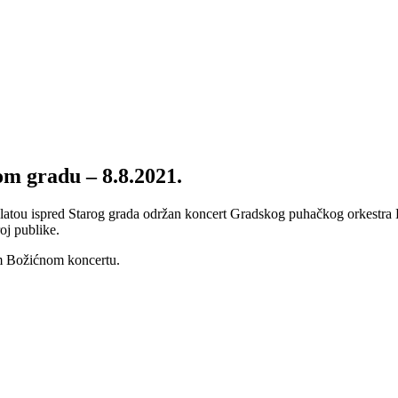
m gradu – 8.8.2021.
platou ispred Starog grada održan koncert Gradskog puhačkog orkestra K
roj publike.
om Božićnom koncertu.