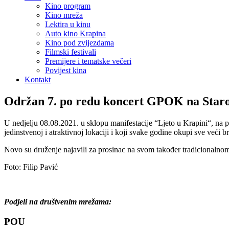
Kino program
Kino mreža
Lektira u kinu
Auto kino Krapina
Kino pod zvijezdama
Filmski festivali
Premijere i tematske večeri
Povijest kina
Kontakt
Održan 7. po redu koncert GPOK na Staro
U nedjelju 08.08.2021. u sklopu manifestacije “Ljeto u Krapini“, na 
jedinstvenoj i atraktivnoj lokaciji i koji svake godine okupi sve veći b
Novo su druženje najavili za prosinac na svom također tradicionaln
Foto: Filip Pavić
Podjeli na društvenim mrežama:
POU