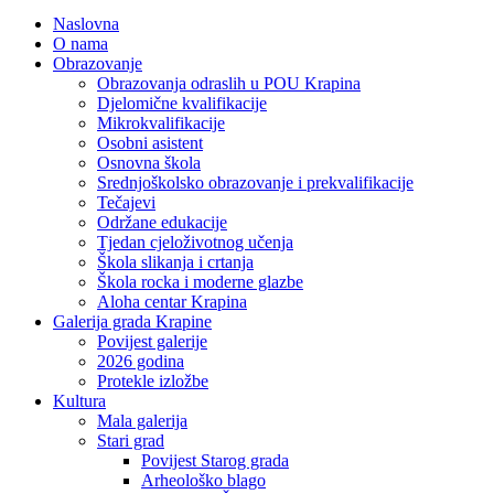
Naslovna
O nama
Obrazovanje
Obrazovanja odraslih u POU Krapina
Djelomične kvalifikacije
Mikrokvalifikacije
Osobni asistent
Osnovna škola
Srednjoškolsko obrazovanje i prekvalifikacije
Tečajevi
Održane edukacije
Tjedan cjeloživotnog učenja
Škola slikanja i crtanja
Škola rocka i moderne glazbe
Aloha centar Krapina
Galerija grada Krapine
Povijest galerije
2026 godina
Protekle izložbe
Kultura
Mala galerija
Stari grad
Povijest Starog grada
Arheološko blago