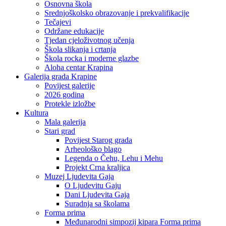
Osnovna škola
Srednjoškolsko obrazovanje i prekvalifikacije
Tečajevi
Održane edukacije
Tjedan cjeloživotnog učenja
Škola slikanja i crtanja
Škola rocka i moderne glazbe
Aloha centar Krapina
Galerija grada Krapine
Povijest galerije
2026 godina
Protekle izložbe
Kultura
Mala galerija
Stari grad
Povijest Starog grada
Arheološko blago
Legenda o Čehu, Lehu i Mehu
Projekt Crna kraljica
Muzej Ljudevita Gaja
O Ljudevitu Gaju
Dani Ljudevita Gaja
Suradnja sa školama
Forma prima
Međunarodni simpozij kipara Forma prima