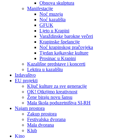
Obnova skulptura
Manifestacije
Noć muzeja
Noć kazališta
GFUK
Ljeto u Krapini
Varaždinske barokne večeri
Krapinske špelancije
Noć krapinskog pračovjeka
Tjedan kajkavske kulture
Prosinac u Krapini
Kazališne predstave i koncerti
Lektira u kazalištu
Izdavaštvo
EU projekti
Ključ kulture za sve generacije
OK! Otkrijmo kreativnost
Žene biraju novu šansu
Mala škola poduzetništva SI-RH
Najam prostora
Zakup prostora
Festivalska dvorana
Mala dvorana
Klub
Kino