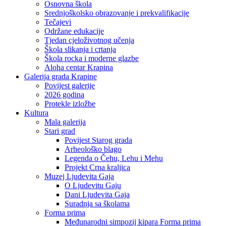
Osnovna škola
Srednjoškolsko obrazovanje i prekvalifikacije
Tečajevi
Održane edukacije
Tjedan cjeloživotnog učenja
Škola slikanja i crtanja
Škola rocka i moderne glazbe
Aloha centar Krapina
Galerija grada Krapine
Povijest galerije
2026 godina
Protekle izložbe
Kultura
Mala galerija
Stari grad
Povijest Starog grada
Arheološko blago
Legenda o Čehu, Lehu i Mehu
Projekt Crna kraljica
Muzej Ljudevita Gaja
O Ljudevitu Gaju
Dani Ljudevita Gaja
Suradnja sa školama
Forma prima
Međunarodni simpozij kipara Forma prima