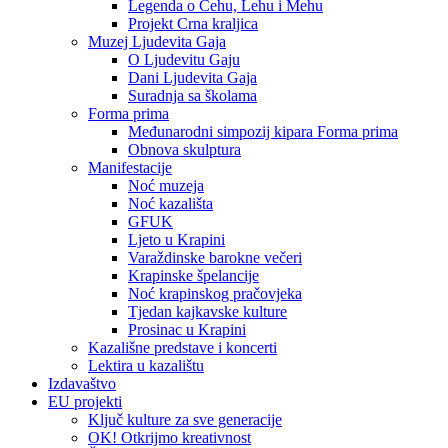
Legenda o Čehu, Lehu i Mehu
Projekt Crna kraljica
Muzej Ljudevita Gaja
O Ljudevitu Gaju
Dani Ljudevita Gaja
Suradnja sa školama
Forma prima
Međunarodni simpozij kipara Forma prima
Obnova skulptura
Manifestacije
Noć muzeja
Noć kazališta
GFUK
Ljeto u Krapini
Varaždinske barokne večeri
Krapinske špelancije
Noć krapinskog pračovjeka
Tjedan kajkavske kulture
Prosinac u Krapini
Kazališne predstave i koncerti
Lektira u kazalištu
Izdavaštvo
EU projekti
Ključ kulture za sve generacije
OK! Otkrijmo kreativnost