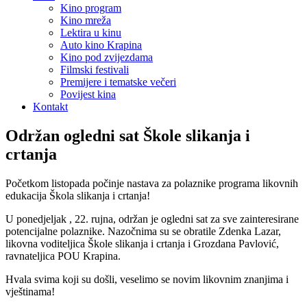
Kino program
Kino mreža
Lektira u kinu
Auto kino Krapina
Kino pod zvijezdama
Filmski festivali
Premijere i tematske večeri
Povijest kina
Kontakt
Održan ogledni sat Škole slikanja i
crtanja
Početkom listopada počinje nastava za polaznike programa likovnih
edukacija Škola slikanja i crtanja!
U ponedjeljak , 22. rujna, održan je ogledni sat za sve zainteresirane
potencijalne polaznike. Nazočnima su se obratile Zdenka Lazar,
likovna voditeljica Škole slikanja i crtanja i Grozdana Pavlović,
ravnateljica POU Krapina.
Hvala svima koji su došli, veselimo se novim likovnim znanjima i
vještinama!