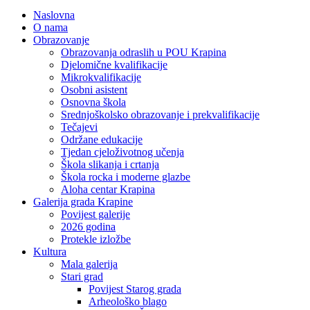
Naslovna
O nama
Obrazovanje
Obrazovanja odraslih u POU Krapina
Djelomične kvalifikacije
Mikrokvalifikacije
Osobni asistent
Osnovna škola
Srednjoškolsko obrazovanje i prekvalifikacije
Tečajevi
Održane edukacije
Tjedan cjeloživotnog učenja
Škola slikanja i crtanja
Škola rocka i moderne glazbe
Aloha centar Krapina
Galerija grada Krapine
Povijest galerije
2026 godina
Protekle izložbe
Kultura
Mala galerija
Stari grad
Povijest Starog grada
Arheološko blago