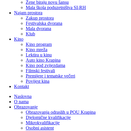
Žene biraju novu šansu
Mala škola poduzetništva SI-RH
Najam prostora
Zakup prostora
Festivalska dvorana
Mala dvorana
Klub
Kino
Kino program
Kino mreža
Lektira u kinu
Auto kino Krapina
Kino pod zvijezdama
Filmski festivali
Premijere i tematske večeri
Povijest kina
Kontakt
Naslovna
O nama
Obrazovanje
Obrazovanja odraslih u POU Krapina
Djelomične kvalifikacije
Mikrokvalifikacije
Osobni asistent