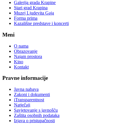
Galerija grada Krapine
Stari grad Krapina
Muzej Ljudevita Gaja
Forma prima
Kazališne predstave i koncerti
Meni
O nama
Obrazovanje
Najam prostora
Kino
Kontakt
Pravne informacije
Javna nabava
Zakoni i dokumenti
iTransparentnost
Natječaji
Savjetovanje s javnošću
Zaštita osobnih podataka
Izjava o pristupačnosti