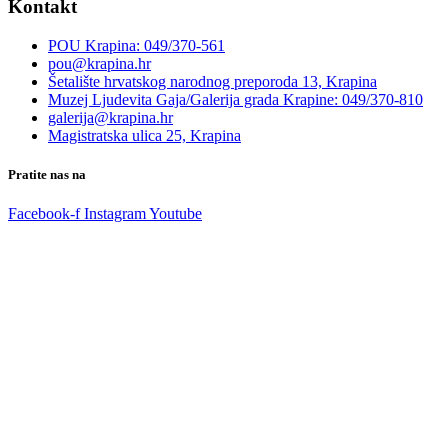
Kontakt
POU Krapina: 049/370-561
pou@krapina.hr
Šetalište hrvatskog narodnog preporoda 13, Krapina
Muzej Ljudevita Gaja/Galerija grada Krapine: 049/370-810
galerija@krapina.hr
Magistratska ulica 25, Krapina
Pratite nas na
Facebook-f
Instagram
Youtube