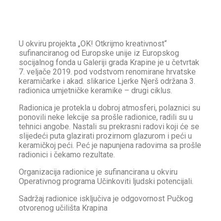
U okviru projekta „OK! Otkrijmo kreativnost“
sufinanciranog od Europske unije iz Europskog
socijalnog fonda u Galeriji grada Krapine je u četvrtak
7. veljače 2019. pod vodstvom renomirane hrvatske
keramičarke i akad. slikarice Ljerke Njerš održana 3.
radionica umjetničke keramike – drugi ciklus.
Radionica je protekla u dobroj atmosferi, polaznici su
ponovili neke lekcije sa prošle radionice, radili su u
tehnici angobe. Nastali su prekrasni radovi koji će se
slijedeći puta glazirati prozirnom glazurom i peći u
keramičkoj peći. Peć je napunjena radovima sa prošle
radionici i čekamo rezultate.
Organizacija radionice je sufinancirana u okviru
Operativnog programa Učinkoviti ljudski potencijali.
Sadržaj radionice isključiva je odgovornost Pučkog
otvorenog učilišta Krapina