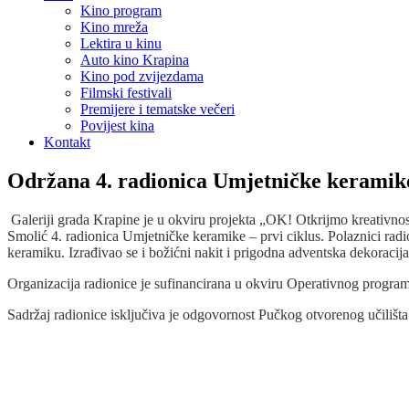
Kino program
Kino mreža
Lektira u kinu
Auto kino Krapina
Kino pod zvijezdama
Filmski festivali
Premijere i tematske večeri
Povijest kina
Kontakt
Održana 4. radionica Umjetničke keramike
Galeriji grada Krapine je u okviru projekta „OK! Otkrijmo kreativno
Smolić 4. radionica Umjetničke keramike – prvi ciklus. Polaznici radio
keramiku. Izrađivao se i božićni nakit i prigodna adventska dekoracija p
Organizacija radionice je sufinancirana u okviru Operativnog programa
Sadržaj radionice isključiva je odgovornost Pučkog otvorenog učilišt