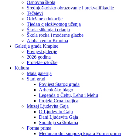
Osnovna škola
Srednjoškolsko obrazovanje i prekvalifikacije
Tečajevi
Održane edukacije
Tjedan cjeloživotnog učenja
Škola slikanja i crtanja
Škola rocka i moderne glazbe
Aloha centar Krapina
Galerija grada Krapine
Povijest galerije
2026 godina
Protekle izložbe
Kultura
Mala galerija
Stari grad
Povijest Starog grada
Arheološko blago
Legenda o Čehu, Lehu i Mehu
Projekt Crna kraljica
Muzej Ljudevita Gaja
O Ljudevitu Gaju
Dani Ljudevita Gaja
Suradnja sa školama
Forma prima
Međunarodni simpozij kipara Forma prima