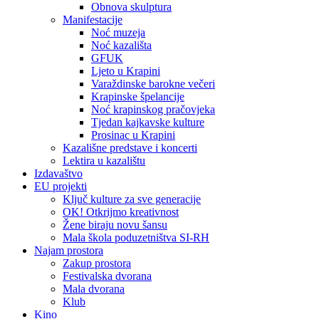
Obnova skulptura
Manifestacije
Noć muzeja
Noć kazališta
GFUK
Ljeto u Krapini
Varaždinske barokne večeri
Krapinske špelancije
Noć krapinskog pračovjeka
Tjedan kajkavske kulture
Prosinac u Krapini
Kazališne predstave i koncerti
Lektira u kazalištu
Izdavaštvo
EU projekti
Ključ kulture za sve generacije
OK! Otkrijmo kreativnost
Žene biraju novu šansu
Mala škola poduzetništva SI-RH
Najam prostora
Zakup prostora
Festivalska dvorana
Mala dvorana
Klub
Kino