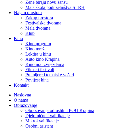
Žene biraju novu šansu
Mala škola poduzetništva SI-RH
Najam prostora
Zakup prostora
Festivalska dvorana
Mala dvorana
Klub
Kino
Kino program
Kino mreža
Lektira u kinu
Auto kino Krapina
Kino pod zvijezdama
Filmski festivali
Premijere i tematske večeri
Povijest kina
Kontakt
Naslovna
O nama
Obrazovanje
Obrazovanja odraslih u POU Krapina
Djelomične kvalifikacije
Mikrokvalifikacije
Osobni asistent