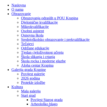
Naslovna
O nama
Obrazovanje
Obrazovanja odraslih u POU Krapina
Djelomične kvalifikacije
Mikrokvalifikacije
Osobni asistent
Osnovna škola
Srednjoškolsko obrazovanje i prekvalifikacije
Tečajevi
Održane edukacije
Tjedan cjeloživotnog učenja
Škola slikanja i crtanja
Škola rocka i moderne glazbe
Aloha centar Krapina
Galerija grada Krapine
Povijest galerije
2026 godina
Protekle izložbe
Kultura
Mala galerija
Stari grad
Povijest Starog grada
Arheološko blago