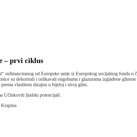
 – prvi ciklus
st“ sufinanciranog od Europske unije iz Europskog socijalnog fonda u č
nice su dekorirali i oslikavali engobama i glazurama izglađene glinene 
rema vlastitom dizajnu u bijeloj i sivoj glini.
 Učinkoviti ljudski potencijali.
a Krapina