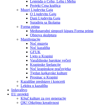
Legenda o Čehu, Lehu i Mehu
Projekt Crna kraljica
Muzej Ljudevita Gaja
O Ljudevitu Gaju
Dani Ljudevita Gaja
Suradnja sa školama
Forma prima
Međunarodni simpozij kipara Forma prima
Obnova skulptura
Manifestacije
Noć muzeja
Noć kazališta
GFUK
Ljeto u Krapini
Varaždinske barokne večeri
Krapinske špelancije
Noć krapinskog pračovjeka
Tjedan kajkavske kulture
Prosinac u Krapini
Kazališne predstave i koncerti
Lektira u kazalištu
Izdavaštvo
EU projekti
Ključ kulture za sve generacije
OK! Otkrijmo kreativnost