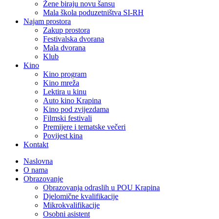
Žene biraju novu šansu
Mala škola poduzetništva SI-RH
Najam prostora
Zakup prostora
Festivalska dvorana
Mala dvorana
Klub
Kino
Kino program
Kino mreža
Lektira u kinu
Auto kino Krapina
Kino pod zvijezdama
Filmski festivali
Premijere i tematske večeri
Povijest kina
Kontakt
Naslovna
O nama
Obrazovanje
Obrazovanja odraslih u POU Krapina
Djelomične kvalifikacije
Mikrokvalifikacije
Osobni asistent