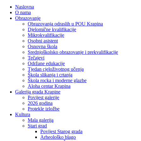
Naslovna
O nama
Obrazovanje
Obrazovanja odraslih u POU Krapina
Djelomične kvalifikacije
Mikrokvalifikacije
Osobni asistent
Osnovna škola
Srednjoškolsko obrazovanje i prekvalifikacije
Tečajevi
Održane edukacije
Tjedan cjeloživotnog učenja
Škola slikanja i crtanja
Škola rocka i moderne glazbe
Aloha centar Krapina
Galerija grada Krapine
Povijest galerije
2026 godina
Protekle izložbe
Kultura
Mala galerija
Stari grad
Povijest Starog grada
Arheološko blago