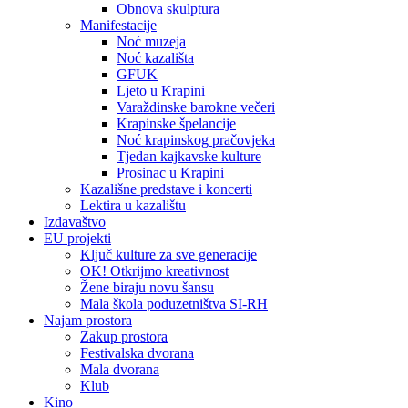
Obnova skulptura
Manifestacije
Noć muzeja
Noć kazališta
GFUK
Ljeto u Krapini
Varaždinske barokne večeri
Krapinske špelancije
Noć krapinskog pračovjeka
Tjedan kajkavske kulture
Prosinac u Krapini
Kazališne predstave i koncerti
Lektira u kazalištu
Izdavaštvo
EU projekti
Ključ kulture za sve generacije
OK! Otkrijmo kreativnost
Žene biraju novu šansu
Mala škola poduzetništva SI-RH
Najam prostora
Zakup prostora
Festivalska dvorana
Mala dvorana
Klub
Kino