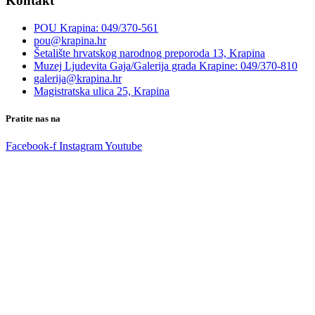
Kontakt
POU Krapina: 049/370-561
pou@krapina.hr
Šetalište hrvatskog narodnog preporoda 13, Krapina
Muzej Ljudevita Gaja/Galerija grada Krapine: 049/370-810
galerija@krapina.hr
Magistratska ulica 25, Krapina
Pratite nas na
Facebook-f
Instagram
Youtube