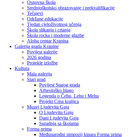
Osnovna škola
Srednjoškolsko obrazovanje i prekvalifikacije
Tečajevi
Održane edukacije
Tjedan cjeloživotnog učenja
Škola slikanja i crtanja
Škola rocka i moderne glazbe
Aloha centar Krapina
Galerija grada Krapine
Povijest galerije
2026 godina
Protekle izložbe
Kultura
Mala galerija
Stari grad
Povijest Starog grada
Arheološko blago
Legenda o Čehu, Lehu i Mehu
Projekt Crna kraljica
Muzej Ljudevita Gaja
O Ljudevitu Gaju
Dani Ljudevita Gaja
Suradnja sa školama
Forma prima
Međunarodni simpozij kipara Forma prima