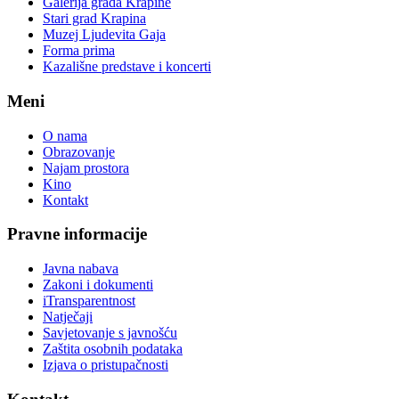
Galerija grada Krapine
Stari grad Krapina
Muzej Ljudevita Gaja
Forma prima
Kazališne predstave i koncerti
Meni
O nama
Obrazovanje
Najam prostora
Kino
Kontakt
Pravne informacije
Javna nabava
Zakoni i dokumenti
iTransparentnost
Natječaji
Savjetovanje s javnošću
Zaštita osobnih podataka
Izjava o pristupačnosti