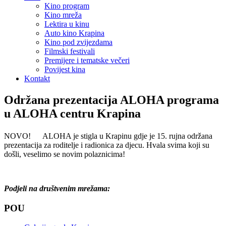
Kino program
Kino mreža
Lektira u kinu
Auto kino Krapina
Kino pod zvijezdama
Filmski festivali
Premijere i tematske večeri
Povijest kina
Kontakt
Održana prezentacija ALOHA programa
u ALOHA centru Krapina
NOVO!
ALOHA je stigla u Krapinu gdje je 15. rujna održana
prezentacija za roditelje i radionica za djecu. Hvala svima koji su
došli, veselimo se novim polaznicima!
Podjeli na društvenim mrežama:
POU