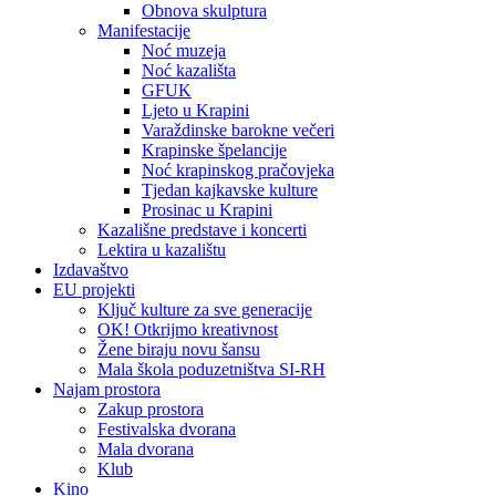
Obnova skulptura
Manifestacije
Noć muzeja
Noć kazališta
GFUK
Ljeto u Krapini
Varaždinske barokne večeri
Krapinske špelancije
Noć krapinskog pračovjeka
Tjedan kajkavske kulture
Prosinac u Krapini
Kazališne predstave i koncerti
Lektira u kazalištu
Izdavaštvo
EU projekti
Ključ kulture za sve generacije
OK! Otkrijmo kreativnost
Žene biraju novu šansu
Mala škola poduzetništva SI-RH
Najam prostora
Zakup prostora
Festivalska dvorana
Mala dvorana
Klub
Kino