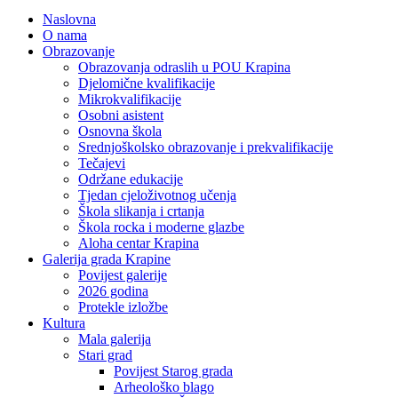
Naslovna
O nama
Obrazovanje
Obrazovanja odraslih u POU Krapina
Djelomične kvalifikacije
Mikrokvalifikacije
Osobni asistent
Osnovna škola
Srednjoškolsko obrazovanje i prekvalifikacije
Tečajevi
Održane edukacije
Tjedan cjeloživotnog učenja
Škola slikanja i crtanja
Škola rocka i moderne glazbe
Aloha centar Krapina
Galerija grada Krapine
Povijest galerije
2026 godina
Protekle izložbe
Kultura
Mala galerija
Stari grad
Povijest Starog grada
Arheološko blago