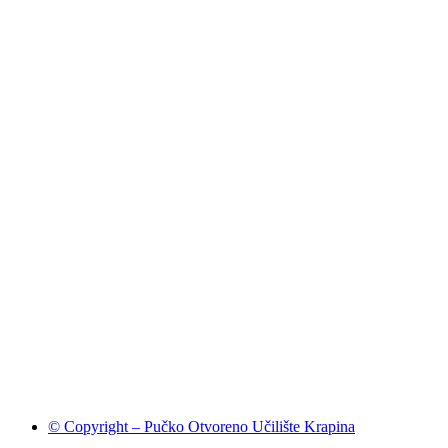
© Copyright – Pučko Otvoreno Učilište Krapina