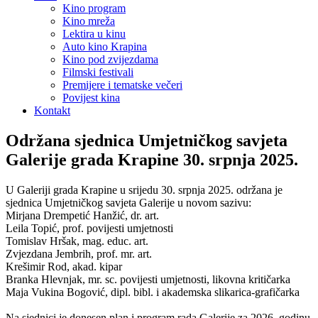
Kino program
Kino mreža
Lektira u kinu
Auto kino Krapina
Kino pod zvijezdama
Filmski festivali
Premijere i tematske večeri
Povijest kina
Kontakt
Održana sjednica Umjetničkog savjeta
Galerije grada Krapine 30. srpnja 2025.
U Galeriji grada Krapine u srijedu 30. srpnja 2025. održana je
sjednica Umjetničkog savjeta Galerije u novom sazivu:
Mirjana Drempetić Hanžić, dr. art.
Leila Topić, prof. povijesti umjetnosti
Tomislav Hršak, mag. educ. art.
Zvjezdana Jembrih, prof. mr. art.
Krešimir Rod, akad. kipar
Branka Hlevnjak, mr. sc. povijesti umjetnosti, likovna kritičarka
Maja Vukina Bogović, dipl. bibl. i akademska slikarica-grafičarka
Na sjednici je donesen plan i program rada Galerije za 2026. godinu