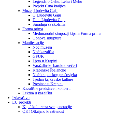
Legenda o Čehu, Lehu i Mehu
Projekt Crna kraljica
Muzej Ljudevita Gaja
O Ljudevitu Gaju
Dani Ljudevita Gaja
Suradnja sa školama
Forma prima
Međunarodni simpozij kipara Forma prima
Obnova skulptura
Manifestacije
Noć muzeja
Noć kazališta
GFUK
Ljeto u Krapini
Varaždinske barokne večeri
Krapinske špelancije
Noć krapinskog pračovjeka
Tjedan kajkavske kulture
Prosinac u Krapini
Kazališne predstave i koncerti
Lektira u kazalištu
Izdavaštvo
EU projekti
Ključ kulture za sve generacije
OK! Otkrijmo kreativnost