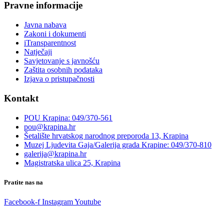
Pravne informacije
Javna nabava
Zakoni i dokumenti
iTransparentnost
Natječaji
Savjetovanje s javnošću
Zaštita osobnih podataka
Izjava o pristupačnosti
Kontakt
POU Krapina: 049/370-561
pou@krapina.hr
Šetalište hrvatskog narodnog preporoda 13, Krapina
Muzej Ljudevita Gaja/Galerija grada Krapine: 049/370-810
galerija@krapina.hr
Magistratska ulica 25, Krapina
Pratite nas na
Facebook-f
Instagram
Youtube