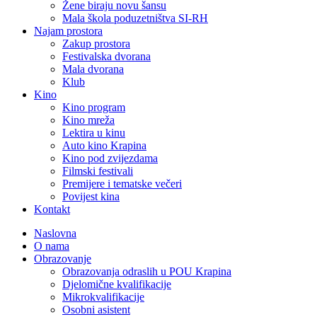
Žene biraju novu šansu
Mala škola poduzetništva SI-RH
Najam prostora
Zakup prostora
Festivalska dvorana
Mala dvorana
Klub
Kino
Kino program
Kino mreža
Lektira u kinu
Auto kino Krapina
Kino pod zvijezdama
Filmski festivali
Premijere i tematske večeri
Povijest kina
Kontakt
Naslovna
O nama
Obrazovanje
Obrazovanja odraslih u POU Krapina
Djelomične kvalifikacije
Mikrokvalifikacije
Osobni asistent