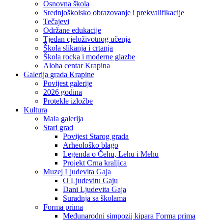
Osnovna škola
Srednjoškolsko obrazovanje i prekvalifikacije
Tečajevi
Održane edukacije
Tjedan cjeloživotnog učenja
Škola slikanja i crtanja
Škola rocka i moderne glazbe
Aloha centar Krapina
Galerija grada Krapine
Povijest galerije
2026 godina
Protekle izložbe
Kultura
Mala galerija
Stari grad
Povijest Starog grada
Arheološko blago
Legenda o Čehu, Lehu i Mehu
Projekt Crna kraljica
Muzej Ljudevita Gaja
O Ljudevitu Gaju
Dani Ljudevita Gaja
Suradnja sa školama
Forma prima
Međunarodni simpozij kipara Forma prima