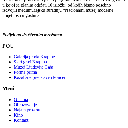
u kojoj se planira održati 10 izložbi, od kojih bismo posebno
izdvojili međumuzejsku suradnju “Nacionalni muzej moderne
umjetnosti u gostima”.
Podjeli na društvenim mrežama:
POU
Galerija grada Krapine
Stari grad Krapina
Muzej Ljudevita Gaja
Forma prima
Kazališne predstave i koncerti
Meni
O nama
Obrazovanje
Najam prostora
Kino
Kontakt