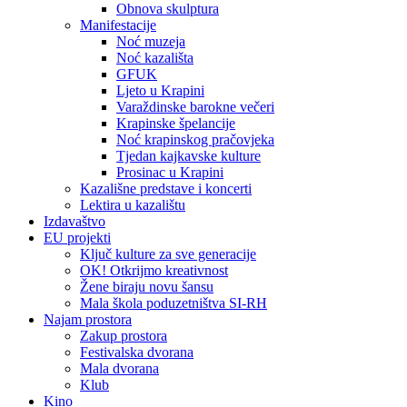
Obnova skulptura
Manifestacije
Noć muzeja
Noć kazališta
GFUK
Ljeto u Krapini
Varaždinske barokne večeri
Krapinske špelancije
Noć krapinskog pračovjeka
Tjedan kajkavske kulture
Prosinac u Krapini
Kazališne predstave i koncerti
Lektira u kazalištu
Izdavaštvo
EU projekti
Ključ kulture za sve generacije
OK! Otkrijmo kreativnost
Žene biraju novu šansu
Mala škola poduzetništva SI-RH
Najam prostora
Zakup prostora
Festivalska dvorana
Mala dvorana
Klub
Kino