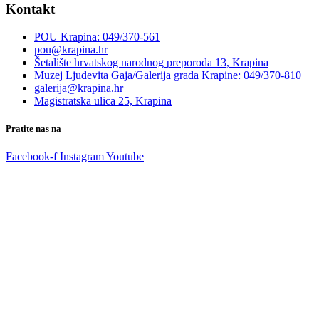
Kontakt
POU Krapina: 049/370-561
pou@krapina.hr
Šetalište hrvatskog narodnog preporoda 13, Krapina
Muzej Ljudevita Gaja/Galerija grada Krapine: 049/370-810
galerija@krapina.hr
Magistratska ulica 25, Krapina
Pratite nas na
Facebook-f
Instagram
Youtube