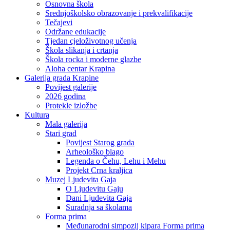
Osnovna škola
Srednjoškolsko obrazovanje i prekvalifikacije
Tečajevi
Održane edukacije
Tjedan cjeloživotnog učenja
Škola slikanja i crtanja
Škola rocka i moderne glazbe
Aloha centar Krapina
Galerija grada Krapine
Povijest galerije
2026 godina
Protekle izložbe
Kultura
Mala galerija
Stari grad
Povijest Starog grada
Arheološko blago
Legenda o Čehu, Lehu i Mehu
Projekt Crna kraljica
Muzej Ljudevita Gaja
O Ljudevitu Gaju
Dani Ljudevita Gaja
Suradnja sa školama
Forma prima
Međunarodni simpozij kipara Forma prima