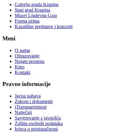
Galerija grada Krapine
Stari grad Krapina
Muzej Ljudevita Gaja
Forma prima
Kazališne predstave i koncerti
Meni
O nama
Obrazovanje
Najam prostora
Kino
Kontakt
Pravne informacije
Javna nabava
Zakoni i dokumenti
iTransparentnost
Natječaji
Savjetovanje s javnošću
Zaštita osobnih podataka
Izjava o pristupačnosti