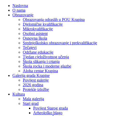
Naslovna
O nama
Obrazovanje
Obrazovanja odraslih u POU Krapina
Djelomične kvalifikacije
Mikrokvalifikacije
Osobni asistent
Osnovna škola
Srednjoškolsko obrazovanje i prekvalifikacije
Tečajevi
Održane edukacije
Tjedan cjeloživotnog učenja
Škola slikanja i crtanja
Škola rocka i moderne glazbe
Aloha centar Krapina
Galerija grada Krapine
Povijest galerije
2026 godina
Protekle izložbe
Kultura
Mala galerija
Stari grad
Povijest Starog grada
Arheološko blago