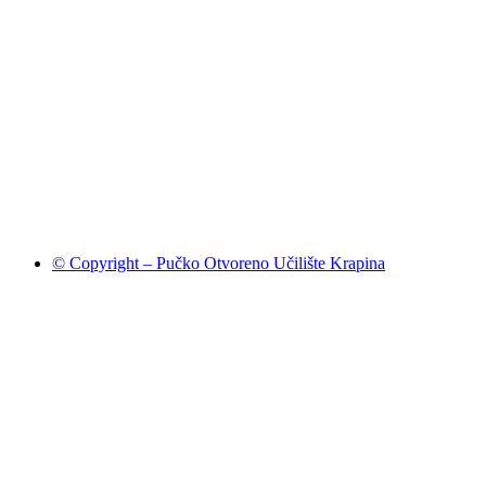
© Copyright – Pučko Otvoreno Učilište Krapina