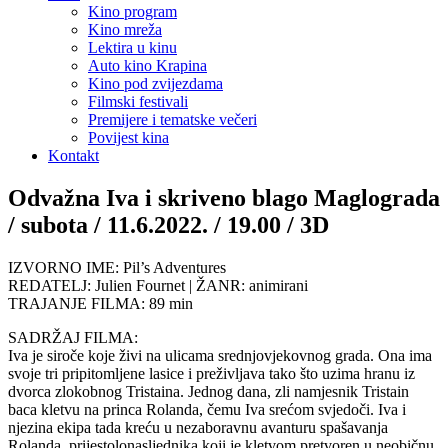
Kino program
Kino mreža
Lektira u kinu
Auto kino Krapina
Kino pod zvijezdama
Filmski festivali
Premijere i tematske večeri
Povijest kina
Kontakt
Odvažna Iva i skriveno blago Maglograda
/ subota / 11.6.2022. / 19.00 / 3D
IZVORNO IME: Pil’s Adventures
REDATELJ: Julien Fournet | ŽANR: animirani
TRAJANJE FILMA: 89 min
SADRŽAJ FILMA:
Iva je siroče koje živi na ulicama srednjovjekovnog grada. Ona ima
svoje tri pripitomljene lasice i preživljava tako što uzima hranu iz
dvorca zlokobnog Tristaina. Jednog dana, zli namjesnik Tristain
baca kletvu na princa Rolanda, čemu Iva srećom svjedoči. Iva i
njezina ekipa tada kreću u nezaboravnu avanturu spašavanja
Rolanda, prijestolonasljednika koji je kletvom pretvoren u neobičnu