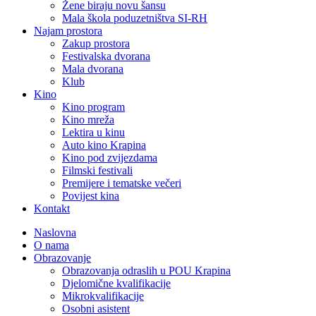
Žene biraju novu šansu
Mala škola poduzetništva SI-RH
Najam prostora
Zakup prostora
Festivalska dvorana
Mala dvorana
Klub
Kino
Kino program
Kino mreža
Lektira u kinu
Auto kino Krapina
Kino pod zvijezdama
Filmski festivali
Premijere i tematske večeri
Povijest kina
Kontakt
Naslovna
O nama
Obrazovanje
Obrazovanja odraslih u POU Krapina
Djelomične kvalifikacije
Mikrokvalifikacije
Osobni asistent