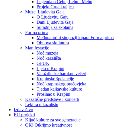
Legenda o Čehu, Lehu i Mehu
Projekt Crna kraljica
Muzej Ljudevita Gaja
O Ljudevitu Gaju
Dani Ljudevita Gaja
Suradnja sa školama
Forma prima
Međunarodni simpozij kipara Forma prima
Obnova skulptura
Manifestacije
Noć muzeja
Noć kazališta
GFUK
Ljeto u Krapini
Varaždinske barokne večeri
Krapinske špelancije
Noć krapinskog pračovjeka
Tjedan kajkavske kulture
Prosinac u Krapini
Kazališne predstave i koncerti
Lektira u kazalištu
Izdavaštvo
EU projekti
Ključ kulture za sve generacije
OK! Otkrijmo kreativnost