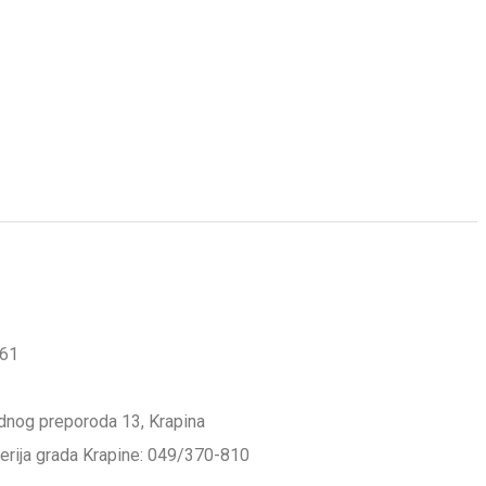
561
odnog preporoda 13, Krapina
lerija grada Krapine: 049/370-810