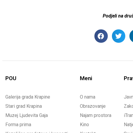
Podjeli na dr
POU
Meni
Pra
Galerija grada Krapine
O nama
Jav
Stari grad Krapina
Obrazovanje
Zako
Muzej Ljudevita Gaja
Najam prostora
iTra
Forma prima
Kino
Natj