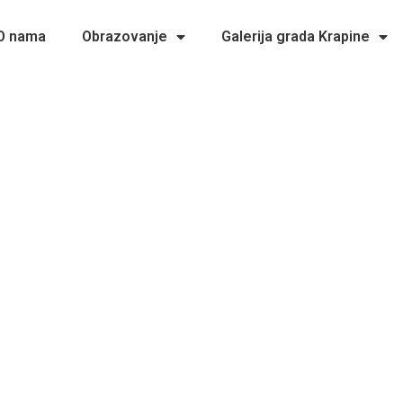
O nama
Obrazovanje
Galerija grada Krapine
 civilnu zaštitu u odgojno – obrazovnim u
nastave 12.2.2026.