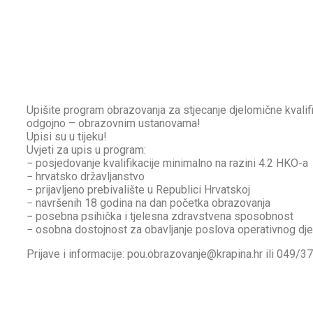
Upišite program obrazovanja za stjecanje djelomične kvalifika
odgojno – obrazovnim ustanovama!
Upisi su u tijeku!
Uvjeti za upis u program:
− posjedovanje kvalifikacije minimalno na razini 4.2 HKO-a
− hrvatsko državljanstvo
− prijavljeno prebivalište u Republici Hrvatskoj
− navršenih 18 godina na dan početka obrazovanja
− posebna psihička i tjelesna zdravstvena sposobnost
− osobna dostojnost za obavljanje poslova operativnog dje
Prijave i informacije: pou.obrazovanje@krapina.hr ili 049/