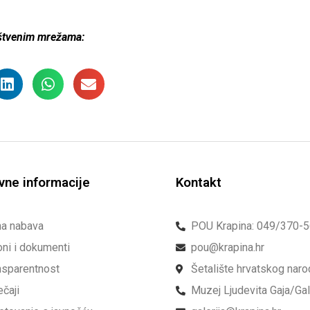
uštvenim mrežama:
vne informacije
Kontakt
na nabava
POU Krapina: 049/370-
ni i dokumenti
pou@krapina.hr
nsparentnost
Šetalište hrvatskog nar
ečaji
Muzej Ljudevita Gaja/Ga