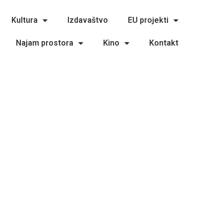
Kultura
Izdavaštvo
EU projekti
Najam prostora
Kino
Kontakt
stanovama – početak