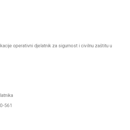
cije operativni djelatnik za sigurnost i civilnu zaštitu u
latnika
370-561