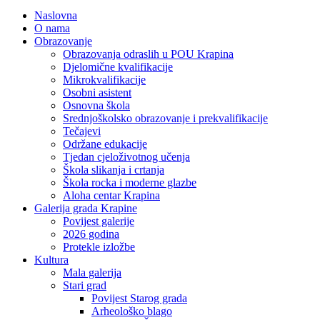
Naslovna
O nama
Obrazovanje
Obrazovanja odraslih u POU Krapina
Djelomične kvalifikacije
Mikrokvalifikacije
Osobni asistent
Osnovna škola
Srednjoškolsko obrazovanje i prekvalifikacije
Tečajevi
Održane edukacije
Tjedan cjeloživotnog učenja
Škola slikanja i crtanja
Škola rocka i moderne glazbe
Aloha centar Krapina
Galerija grada Krapine
Povijest galerije
2026 godina
Protekle izložbe
Kultura
Mala galerija
Stari grad
Povijest Starog grada
Arheološko blago