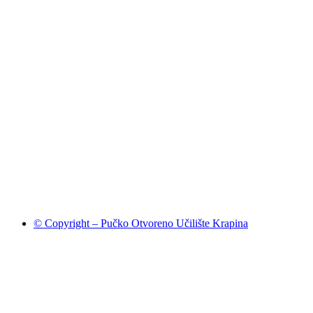
© Copyright – Pučko Otvoreno Učilište Krapina