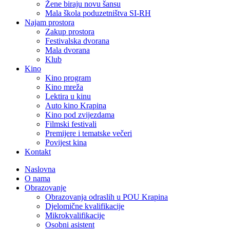
Žene biraju novu šansu
Mala škola poduzetništva SI-RH
Najam prostora
Zakup prostora
Festivalska dvorana
Mala dvorana
Klub
Kino
Kino program
Kino mreža
Lektira u kinu
Auto kino Krapina
Kino pod zvijezdama
Filmski festivali
Premijere i tematske večeri
Povijest kina
Kontakt
Naslovna
O nama
Obrazovanje
Obrazovanja odraslih u POU Krapina
Djelomične kvalifikacije
Mikrokvalifikacije
Osobni asistent