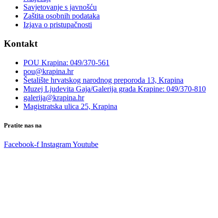
Savjetovanje s javnošću
Zaštita osobnih podataka
Izjava o pristupačnosti
Kontakt
POU Krapina: 049/370-561
pou@krapina.hr
Šetalište hrvatskog narodnog preporoda 13, Krapina
Muzej Ljudevita Gaja/Galerija grada Krapine: 049/370-810
galerija@krapina.hr
Magistratska ulica 25, Krapina
Pratite nas na
Facebook-f
Instagram
Youtube