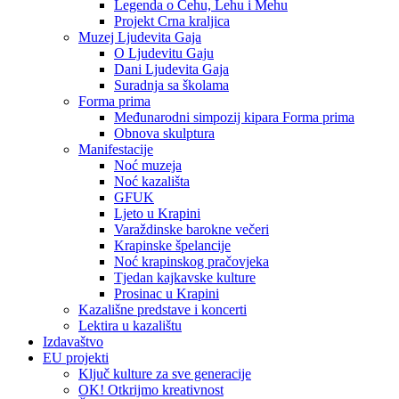
Legenda o Čehu, Lehu i Mehu
Projekt Crna kraljica
Muzej Ljudevita Gaja
O Ljudevitu Gaju
Dani Ljudevita Gaja
Suradnja sa školama
Forma prima
Međunarodni simpozij kipara Forma prima
Obnova skulptura
Manifestacije
Noć muzeja
Noć kazališta
GFUK
Ljeto u Krapini
Varaždinske barokne večeri
Krapinske špelancije
Noć krapinskog pračovjeka
Tjedan kajkavske kulture
Prosinac u Krapini
Kazališne predstave i koncerti
Lektira u kazalištu
Izdavaštvo
EU projekti
Ključ kulture za sve generacije
OK! Otkrijmo kreativnost