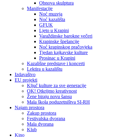
Obnova skulptura
Manifestacije
Noć muzeja
Noć kazališta
GFUK
Ljeto u Krapini
Varaždinske barokne večeri
Krapinske špelancije
Noć krapinskog pračovjeka
Tjedan kajkavske kulture
Prosinac u Krapini
Kazališne predstave i koncerti
Lektira u kazalištu
Izdavaštvo
EU projekti
Ključ kulture za sve generacije
OK! Otkrijmo kreativnost
Žene biraju novu šansu
Mala škola poduzetništva SI-RH
Najam prostora
Zakup prostora
Festivalska dvorana
Mala dvorana
Klub
Kino