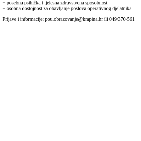
− posebna psihička i tjelesna zdravstvena sposobnost
− osobna dostojnost za obavljanje poslova operativnog djelatnika
Prijave i informacije: pou.obrazovanje@krapina.hr ili 049/370-561