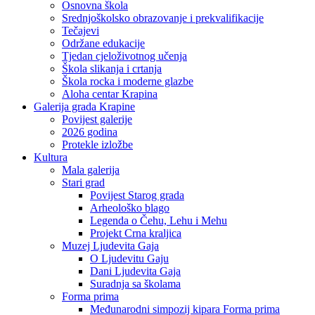
Osnovna škola
Srednjoškolsko obrazovanje i prekvalifikacije
Tečajevi
Održane edukacije
Tjedan cjeloživotnog učenja
Škola slikanja i crtanja
Škola rocka i moderne glazbe
Aloha centar Krapina
Galerija grada Krapine
Povijest galerije
2026 godina
Protekle izložbe
Kultura
Mala galerija
Stari grad
Povijest Starog grada
Arheološko blago
Legenda o Čehu, Lehu i Mehu
Projekt Crna kraljica
Muzej Ljudevita Gaja
O Ljudevitu Gaju
Dani Ljudevita Gaja
Suradnja sa školama
Forma prima
Međunarodni simpozij kipara Forma prima