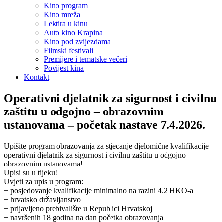
Kino program
Kino mreža
Lektira u kinu
Auto kino Krapina
Kino pod zvijezdama
Filmski festivali
Premijere i tematske večeri
Povijest kina
Kontakt
Operativni djelatnik za sigurnost i civilnu
zaštitu u odgojno – obrazovnim
ustanovama – početak nastave 7.4.2026.
Upišite program obrazovanja za stjecanje djelomične kvalifikacije
operativni djelatnik za sigurnost i civilnu zaštitu u odgojno –
obrazovnim ustanovama!
Upisi su u tijeku!
Uvjeti za upis u program:
− posjedovanje kvalifikacije minimalno na razini 4.2 HKO-a
− hrvatsko državljanstvo
− prijavljeno prebivalište u Republici Hrvatskoj
− navršenih 18 godina na dan početka obrazovanja