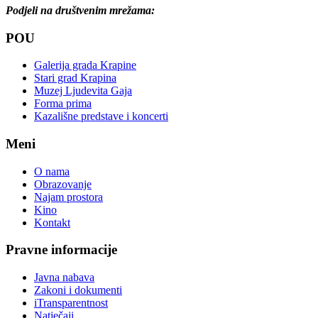
Podjeli na društvenim mrežama:
POU
Galerija grada Krapine
Stari grad Krapina
Muzej Ljudevita Gaja
Forma prima
Kazališne predstave i koncerti
Meni
O nama
Obrazovanje
Najam prostora
Kino
Kontakt
Pravne informacije
Javna nabava
Zakoni i dokumenti
iTransparentnost
Natječaji