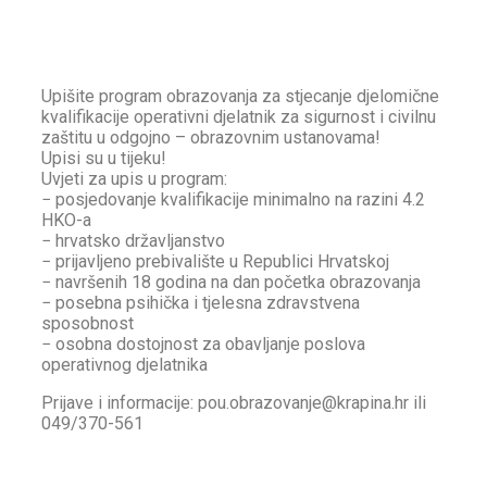
Upišite program obrazovanja za stjecanje djelomične
kvalifikacije operativni djelatnik za sigurnost i civilnu
zaštitu u odgojno – obrazovnim ustanovama!
Upisi su u tijeku!
Uvjeti za upis u program:
− posjedovanje kvalifikacije minimalno na razini 4.2
HKO-a
− hrvatsko državljanstvo
− prijavljeno prebivalište u Republici Hrvatskoj
− navršenih 18 godina na dan početka obrazovanja
− posebna psihička i tjelesna zdravstvena
sposobnost
− osobna dostojnost za obavljanje poslova
operativnog djelatnika
Prijave i informacije: pou.obrazovanje@krapina.hr ili
049/370-561