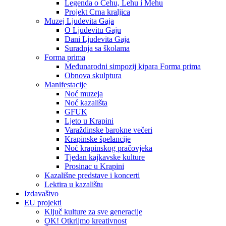
Legenda o Čehu, Lehu i Mehu
Projekt Crna kraljica
Muzej Ljudevita Gaja
O Ljudevitu Gaju
Dani Ljudevita Gaja
Suradnja sa školama
Forma prima
Međunarodni simpozij kipara Forma prima
Obnova skulptura
Manifestacije
Noć muzeja
Noć kazališta
GFUK
Ljeto u Krapini
Varaždinske barokne večeri
Krapinske špelancije
Noć krapinskog pračovjeka
Tjedan kajkavske kulture
Prosinac u Krapini
Kazališne predstave i koncerti
Lektira u kazalištu
Izdavaštvo
EU projekti
Ključ kulture za sve generacije
OK! Otkrijmo kreativnost