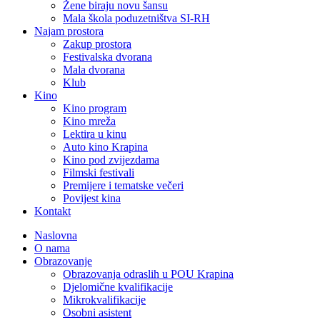
Žene biraju novu šansu
Mala škola poduzetništva SI-RH
Najam prostora
Zakup prostora
Festivalska dvorana
Mala dvorana
Klub
Kino
Kino program
Kino mreža
Lektira u kinu
Auto kino Krapina
Kino pod zvijezdama
Filmski festivali
Premijere i tematske večeri
Povijest kina
Kontakt
Naslovna
O nama
Obrazovanje
Obrazovanja odraslih u POU Krapina
Djelomične kvalifikacije
Mikrokvalifikacije
Osobni asistent