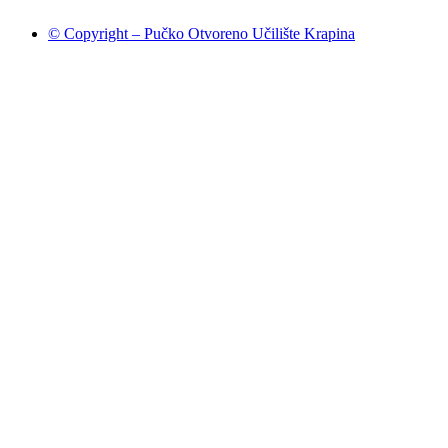
© Copyright – Pučko Otvoreno Učilište Krapina