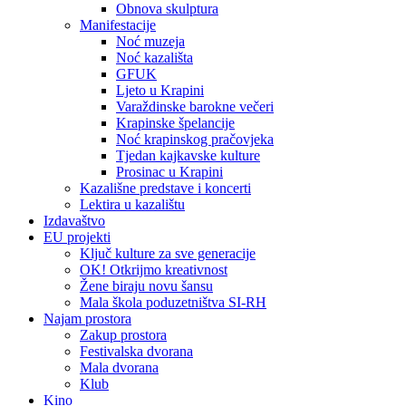
Obnova skulptura
Manifestacije
Noć muzeja
Noć kazališta
GFUK
Ljeto u Krapini
Varaždinske barokne večeri
Krapinske špelancije
Noć krapinskog pračovjeka
Tjedan kajkavske kulture
Prosinac u Krapini
Kazališne predstave i koncerti
Lektira u kazalištu
Izdavaštvo
EU projekti
Ključ kulture za sve generacije
OK! Otkrijmo kreativnost
Žene biraju novu šansu
Mala škola poduzetništva SI-RH
Najam prostora
Zakup prostora
Festivalska dvorana
Mala dvorana
Klub
Kino