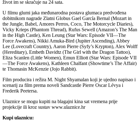
život im se skraćuje na 24 sata.
U filmu glumi jaka međunarodna postava glumaca predvođena
dobitnikom nagrade Zlatni Globus Gael García Bernal (Mozart in
the Jungle, Babel, Amores Perros, Coco, The Motorcycle Diaries),
Vicky Krieps (Phantom Thread), Rufus Sewell (Amazon’s The Man
in the High Castle), Ken Leung (Star Wars: Episode VII—The
Force Awakens), Nikki Amuka-Bird (Jupiter Ascending), Abbey
Lee (Lovecraft Country), Aaron Pierre (Syfy’s Krypton), Alex Wolff
(Hereditary), Embeth Davidtz (The Girl with the Dragon Tattoo),
Eliza Scanlen (Little Women), Emun Elliott (Star Wars: Episode VII
—The Force Awakens), Kathleen Chalfant (Showtime’s The Affair)
te Thomasin McKenzie (Jojo Rabbit).
Film producira i režira M. Night Shyamalan koji je ujedno napisao i
scenarij za film prema noveli Sandcastle Pierre Oscar Lévya i
Frederik Peetersa.
Ulaznice se mogu kupiti na blagajni kina sat vremena prije
projekcije ili kroz sustav www.ulaznice.hr
Kupi ulaznicu: