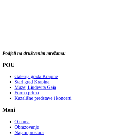
Podjeli na društvenim mrežama:
POU
Galerija grada Krapine
Stari grad Krapina
Muzej Ljudevita Gaja
Forma prima
Kazališne predstave i koncerti
Meni
O nama
Obrazovanje
Najam prostora