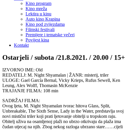
Kino program
Kino mreža
Lektira u kinu
Auto kino Krapina
Kino pod zvijezdama
Filmski festivali
Premijere i tematske večeri
Povijest kina
Kontakt
Ostarjeli / subota /21.8.2021. / 20.00 / 15+
IZVORNO IME: Old
REDATELJ: M. Night Shyamalan | ŽANR: misterij, triler
ULOGE: Gael García Bernal, Vicky Krieps, Rufus Sewell, Ken
Leung, Alex Wolff, Thomasin McKenzie
TRAJANJE FILMA: 108 min
SADRŽAJ FILMA:
Ovog ljeta, M. Night Shyamalan tvorac hitova Glass, Split,
Unbreakable, The Sixth Sense, Lady in the Water, predstavlja svoj
novi mistični triler koji prati ljetovanje obitelji u tropskom raju.
Obitelj uživa na osamljenoj plaži no ubrzo otkrivaju da plaža ima
čudan utjecaj na njih. Zbog nekog razloga ubrzano stare……cijeli