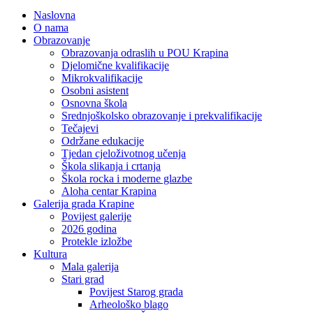
Naslovna
O nama
Obrazovanje
Obrazovanja odraslih u POU Krapina
Djelomične kvalifikacije
Mikrokvalifikacije
Osobni asistent
Osnovna škola
Srednjoškolsko obrazovanje i prekvalifikacije
Tečajevi
Održane edukacije
Tjedan cjeloživotnog učenja
Škola slikanja i crtanja
Škola rocka i moderne glazbe
Aloha centar Krapina
Galerija grada Krapine
Povijest galerije
2026 godina
Protekle izložbe
Kultura
Mala galerija
Stari grad
Povijest Starog grada
Arheološko blago