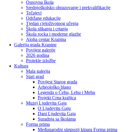
Osnovna škola
Srednjoškolsko obrazovanje i prekvalifikacije
Tečajevi
Održane edukacije
Tjedan cjeloživotnog učenja
Škola slikanja i crtanja
Škola rocka i moderne glazbe
Aloha centar Krapina
Galerija grada Krapine
Povijest galerije
2026 godina
Protekle izložbe
Kultura
Mala galerija
Stari grad
Povijest Starog grada
Arheološko blago
Legenda o Čehu, Lehu i Mehu
Projekt Crna kraljica
Muzej Ljudevita Gaja
O Ljudevitu Gaju
Dani Ljudevita Gaja
Suradnja sa školama
Forma prima
Međunarodni simpozij kipara Forma prima