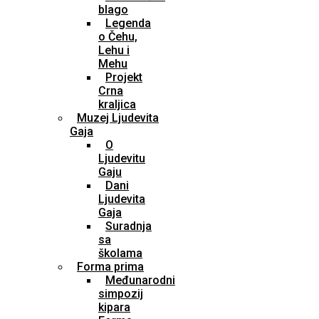
blago
Legenda
o Čehu,
Lehu i
Mehu
Projekt
Crna
kraljica
Muzej Ljudevita
Gaja
O
Ljudevitu
Gaju
Dani
Ljudevita
Gaja
Suradnja
sa
školama
Forma prima
Međunarodni
simpozij
kipara