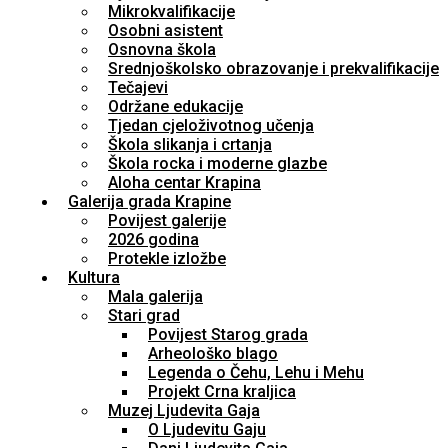
Mikrokvalifikacije
Osobni asistent
Osnovna škola
Srednjoškolsko obrazovanje i prekvalifikacije
Tečajevi
Održane edukacije
Tjedan cjeloživotnog učenja
Škola slikanja i crtanja
Škola rocka i moderne glazbe
Aloha centar Krapina
Galerija grada Krapine
Povijest galerije
2026 godina
Protekle izložbe
Kultura
Mala galerija
Stari grad
Povijest Starog grada
Arheološko blago
Legenda o Čehu, Lehu i Mehu
Projekt Crna kraljica
Muzej Ljudevita Gaja
O Ljudevitu Gaju