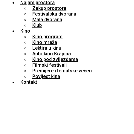
Najam prostora
Zakup prostora
Festivalska dvorana
Mala dvorana
Klub
Kino
Kino program
Kino mreža
Lektira u kinu
Auto kino Krapina
Kino pod zvijezdama
Filmski festivali
Premijere i tematske večeri
Povijest kina
Kontakt
Otvoren 9. zagorski likovni salon