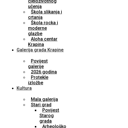
cjeloživotnog
učenja
Škola slikanja i
crtanja
Škola rocka i
moderne
glazbe
Aloha centar
Krapina
Galerija grada Krapine
Povijest
galerije
2026 godina
Protekle
izložbe
Kultura
Mala galerija
Stari grad
Povijest
Starog
grada
Arheološko