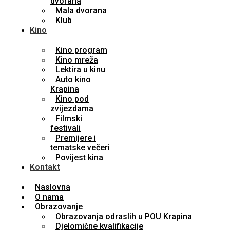
dvorana
Mala dvorana
Klub
Kino
Kino program
Kino mreža
Lektira u kinu
Auto kino
Krapina
Kino pod
zvijezdama
Filmski
festivali
Premijere i
tematske večeri
Povijest kina
Kontakt
Naslovna
O nama
Obrazovanje
Obrazovanja odraslih u POU Krapina
Djelomične kvalifikacije