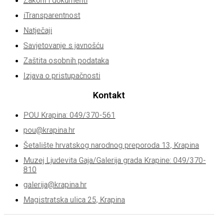
Zakoni i dokumenti
iTransparentnost
Natječaji
Savjetovanje s javnošću
Zaštita osobnih podataka
Izjava o pristupačnosti
Kontakt
POU Krapina: 049/370-561
pou@krapina.hr
Šetalište hrvatskog narodnog preporoda 13, Krapina
Muzej Ljudevita Gaja/Galerija grada Krapine: 049/370-
810
galerija@krapina.hr
Magistratska ulica 25, Krapina