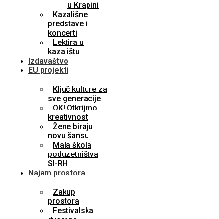
u Krapini
Kazališne
predstave i
koncerti
Lektira u
kazalištu
Izdavaštvo
EU projekti
Ključ kulture za
sve generacije
OK! Otkrijmo
kreativnost
Žene biraju
novu šansu
Mala škola
poduzetništva
SI-RH
Najam prostora
Zakup
prostora
Festivalska