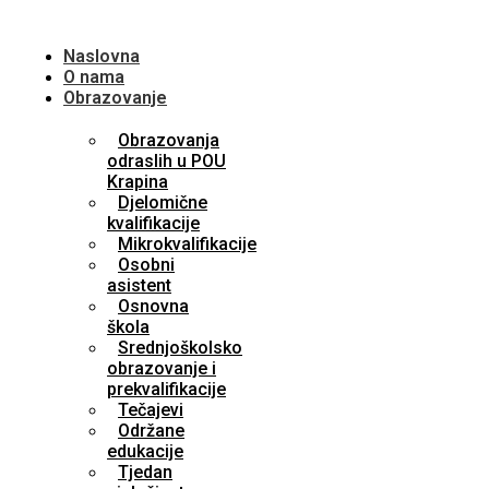
Naslovna
O nama
Obrazovanje
Obrazovanja
odraslih u POU
Krapina
Djelomične
kvalifikacije
Mikrokvalifikacije
Osobni
asistent
Osnovna
škola
Srednjoškolsko
obrazovanje i
prekvalifikacije
Tečajevi
Održane
edukacije
Tjedan