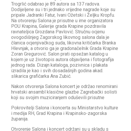
Trogrlić odabrao je 89 autora sa 137 radova.
Dodijeljene su i tri jednako vrijedne nagrade koje su
pripale Jadranki Fatur, Ivani Ožetski i Željku Kropfu.
Na otvorenju Salona je prisutne u ime organizatora
POU Krapina, Galerije grada Krapine pozdravila
ravnateljica Grozdana Pavlović. Stručnu ocjenu
ovogodišnjeg Zagorskog likovnog salona dala je
članica ocjenjivačkog suda, likovna kritičarka Branka
Hlevnjak, a otvorio ga je gradonačelnik Grada Krapine
Zoran Gregurović. Salon prati opsežan katalog u
kojem je uz životopis autora objavljena i fotografija
jednog rada. Dizajn kataloga, pozivnica i plakata
izradila je kao i svih dosadašnjih godina akad.
slikarica grafičarka Ana Zubić.
Nakon otvorenja Salona koncert je održao renomirani
hrvatski ansambl klasične glazbe Zagrebački solisti
koji su svojim muziciranjem oduševili prisutne
Pokrovitelji Salona i koncerta su Ministarstvo kulture
i medija RH, Grad Krapina i Krapinsko-zagorska
županija.
Otvorenje Salona i koncert održani su u skladu s