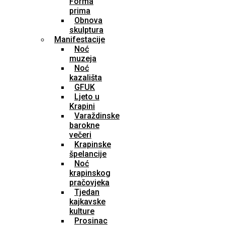
Forma
prima
Obnova
skulptura
Manifestacije
Noć
muzeja
Noć
kazališta
GFUK
Ljeto u
Krapini
Varaždinske
barokne
večeri
Krapinske
špelancije
Noć
krapinskog
pračovjeka
Tjedan
kajkavske
kulture
Prosinac