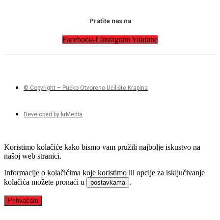
Pratite nas na
Facebook-f
Instagram
Youtube
© Copyright – Pučko Otvoreno Učilište Krapina
Developed by krMedia
Koristimo kolačiće kako bismo vam pružili najbolje iskustvo na
našoj web stranici.
Informacije o kolačićima koje koristimo ili opcije za isključivanje
kolačića možete pronaći u
.
postavkama
Prihvaćam