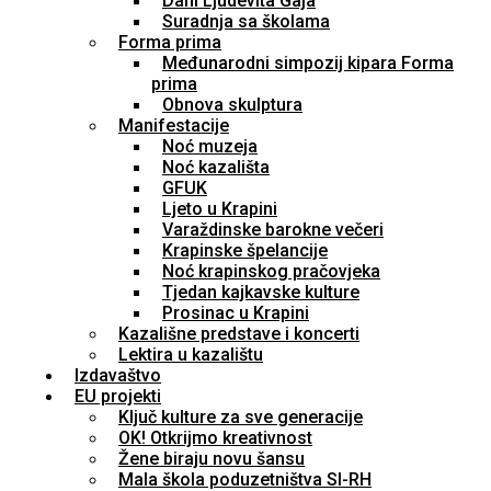
Dani Ljudevita Gaja
Suradnja sa školama
Forma prima
Međunarodni simpozij kipara Forma
prima
Obnova skulptura
Manifestacije
Noć muzeja
Noć kazališta
GFUK
Ljeto u Krapini
Varaždinske barokne večeri
Krapinske špelancije
Noć krapinskog pračovjeka
Tjedan kajkavske kulture
Prosinac u Krapini
Kazališne predstave i koncerti
Lektira u kazalištu
Izdavaštvo
EU projekti
Ključ kulture za sve generacije
OK! Otkrijmo kreativnost
Žene biraju novu šansu
Mala škola poduzetništva SI-RH