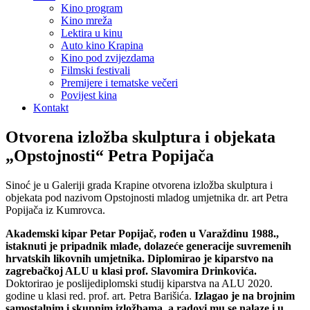
Kino program
Kino mreža
Lektira u kinu
Auto kino Krapina
Kino pod zvijezdama
Filmski festivali
Premijere i tematske večeri
Povijest kina
Kontakt
Otvorena izložba skulptura i objekata
„Opstojnosti“ Petra Popijača
Sinoć je u Galeriji grada Krapine otvorena izložba skulptura i
objekata pod nazivom Opstojnosti mladog umjetnika dr. art Petra
Popijača iz Kumrovca.
Akademski kipar Petar Popijač, rođen u Varaždinu 1988.,
istaknuti je pripadnik mlađe, dolazeće generacije suvremenih
hrvatskih likovnih umjetnika. Diplomirao je kiparstvo na
zagrebačkoj ALU u klasi prof. Slavomira Drinkovića.
Doktorirao je poslijediplomski studij kiparstva na ALU 2020.
godine u klasi red. prof. art. Petra Barišića.
Izlagao je na brojnim
samostalnim i skupnim izložbama, a radovi mu se nalaze i u