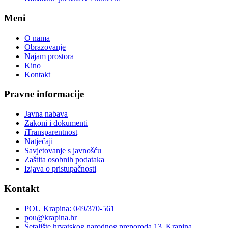
Meni
O nama
Obrazovanje
Najam prostora
Kino
Kontakt
Pravne informacije
Javna nabava
Zakoni i dokumenti
iTransparentnost
Natječaji
Savjetovanje s javnošću
Zaštita osobnih podataka
Izjava o pristupačnosti
Kontakt
POU Krapina: 049/370-561
pou@krapina.hr
Šetalište hrvatskog narodnog preporoda 13, Krapina