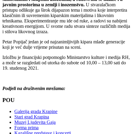
javnim prostorima u zemlji i inozemstvu.
U stvaralačkom
pristupu odlikuje ga širok dijapazon tema i motiva koje interpretira
klasičnim ili suvremenim kiparskim materijalima i likovnim
tehnikama. Eksperimentiranje mu ide od ruke, a radovi su nabijeni
kreativnom energijom. U svome radu stvara sinteze različitih medija
i stilova likovnog izraza.
Petar Popijač jedan je od najzanimljivijih kipara mlađe generacije
koji je već dulje vrijeme prisutan na sceni.
Izložbu je financijski potpomoglo Ministarstvo kulture i medija RH,
a može se razgledati od utorka do subote od 10,00 – 13,00 sati do
19. studenog 2021.
Podjeli na društvenim mrežama:
POU
Galerija grada Krapine
Stari grad Krapina
Muzej Ljudevita Gaja
Forma prima
Kazališne predstave i koncerti