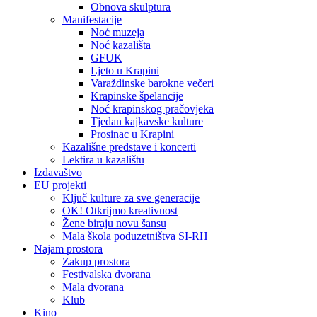
Obnova skulptura
Manifestacije
Noć muzeja
Noć kazališta
GFUK
Ljeto u Krapini
Varaždinske barokne večeri
Krapinske špelancije
Noć krapinskog pračovjeka
Tjedan kajkavske kulture
Prosinac u Krapini
Kazališne predstave i koncerti
Lektira u kazalištu
Izdavaštvo
EU projekti
Ključ kulture za sve generacije
OK! Otkrijmo kreativnost
Žene biraju novu šansu
Mala škola poduzetništva SI-RH
Najam prostora
Zakup prostora
Festivalska dvorana
Mala dvorana
Klub
Kino