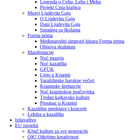
Legenda o Čehu, Lehu i Mehu
Projekt Crna kraljica
Muzej Ljudevita Gaja
O Ljudevitu Gaju
Dani Ljudevita Gaja
Suradnja sa školama
Forma prima
Međunarodni simpozij kipara Forma prima
Obnova skulptura
Manifestacije
Noć muzeja
Noć kazališta
GFUK
Ljeto u Krapini
Varaždinske barokne večeri
Krapinske špelancije
Noć krapinskog pračovjeka
Tjedan kajkavske kulture
Prosinac u Krapini
Kazališne predstave i koncerti
Lektira u kazalištu
Izdavaštvo
EU projekti
Ključ kulture za sve generacije
OK! Otkrijmo kreativnost