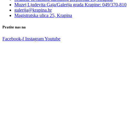
Muzej Ljudevita Gaja/Galerija grada Krapine: 049/370-810
galerija@krapina.hr
Magistratska ulica 25, Krapina
Pratite nas na
Facebook-f
Instagram
Youtube