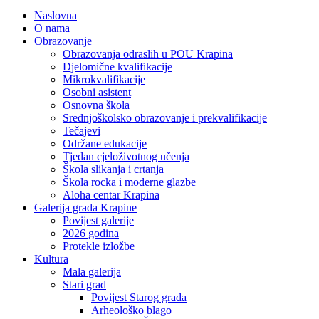
Naslovna
O nama
Obrazovanje
Obrazovanja odraslih u POU Krapina
Djelomične kvalifikacije
Mikrokvalifikacije
Osobni asistent
Osnovna škola
Srednjoškolsko obrazovanje i prekvalifikacije
Tečajevi
Održane edukacije
Tjedan cjeloživotnog učenja
Škola slikanja i crtanja
Škola rocka i moderne glazbe
Aloha centar Krapina
Galerija grada Krapine
Povijest galerije
2026 godina
Protekle izložbe
Kultura
Mala galerija
Stari grad
Povijest Starog grada
Arheološko blago