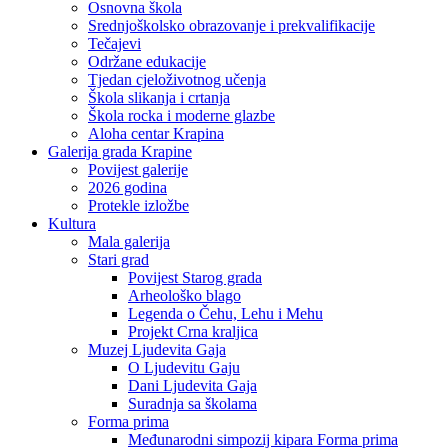
Osnovna škola
Srednjoškolsko obrazovanje i prekvalifikacije
Tečajevi
Održane edukacije
Tjedan cjeloživotnog učenja
Škola slikanja i crtanja
Škola rocka i moderne glazbe
Aloha centar Krapina
Galerija grada Krapine
Povijest galerije
2026 godina
Protekle izložbe
Kultura
Mala galerija
Stari grad
Povijest Starog grada
Arheološko blago
Legenda o Čehu, Lehu i Mehu
Projekt Crna kraljica
Muzej Ljudevita Gaja
O Ljudevitu Gaju
Dani Ljudevita Gaja
Suradnja sa školama
Forma prima
Međunarodni simpozij kipara Forma prima