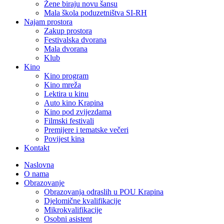
Žene biraju novu šansu
Mala škola poduzetništva SI-RH
Najam prostora
Zakup prostora
Festivalska dvorana
Mala dvorana
Klub
Kino
Kino program
Kino mreža
Lektira u kinu
Auto kino Krapina
Kino pod zvijezdama
Filmski festivali
Premijere i tematske večeri
Povijest kina
Kontakt
Naslovna
O nama
Obrazovanje
Obrazovanja odraslih u POU Krapina
Djelomične kvalifikacije
Mikrokvalifikacije
Osobni asistent