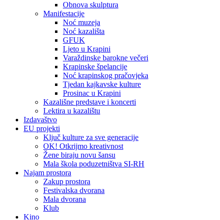
Obnova skulptura
Manifestacije
Noć muzeja
Noć kazališta
GFUK
Ljeto u Krapini
Varaždinske barokne večeri
Krapinske špelancije
Noć krapinskog pračovjeka
Tjedan kajkavske kulture
Prosinac u Krapini
Kazališne predstave i koncerti
Lektira u kazalištu
Izdavaštvo
EU projekti
Ključ kulture za sve generacije
OK! Otkrijmo kreativnost
Žene biraju novu šansu
Mala škola poduzetništva SI-RH
Najam prostora
Zakup prostora
Festivalska dvorana
Mala dvorana
Klub
Kino