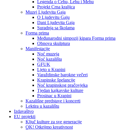
Legenda o Čehu, Lehu i Mehu
Projekt Crna kraljica
Muzej Ljudevita Gaja
O Ljudevitu Gaju
Dani Ljudevita Gaja
Suradnja sa školama
Forma prima
Međunarodni simpozij kipara Forma prima
Obnova skulptura
Manifestacije
Noć muzeja
Noć kazališta
GFUK
Ljeto u Krapini
Varaždinske barokne večeri
Krapinske špelancije
Noć krapinskog pračovjeka
Tjedan kajkavske kulture
Prosinac u Krapini
Kazališne predstave i koncerti
Lektira u kazalištu
Izdavaštvo
EU projekti
Ključ kulture za sve generacije
OK! Otkrijmo kreativnost