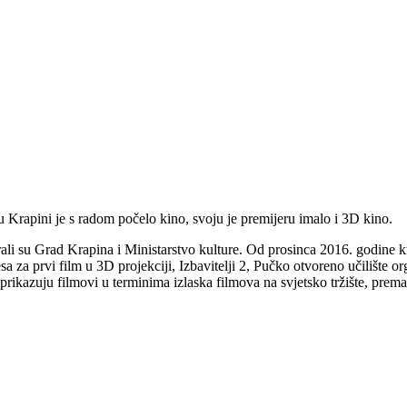
u Krapini je s radom počelo kino, svoju je premijeru imalo i 3D kino.
li su Grad Krapina i Ministarstvo kulture. Od prosinca 2016. godine kra
 za prvi film u 3D projekciji, Izbavitelji 2, Pučko otvoreno učilište organ
rikazuju filmovi u terminima izlaska filmova na svjetsko tržište, prema t