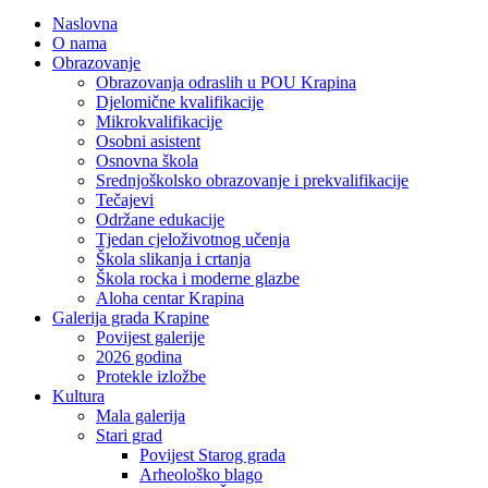
Naslovna
O nama
Obrazovanje
Obrazovanja odraslih u POU Krapina
Djelomične kvalifikacije
Mikrokvalifikacije
Osobni asistent
Osnovna škola
Srednjoškolsko obrazovanje i prekvalifikacije
Tečajevi
Održane edukacije
Tjedan cjeloživotnog učenja
Škola slikanja i crtanja
Škola rocka i moderne glazbe
Aloha centar Krapina
Galerija grada Krapine
Povijest galerije
2026 godina
Protekle izložbe
Kultura
Mala galerija
Stari grad
Povijest Starog grada
Arheološko blago