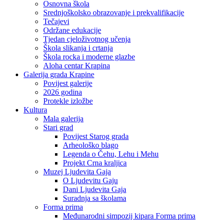
Osnovna škola
Srednjoškolsko obrazovanje i prekvalifikacije
Tečajevi
Održane edukacije
Tjedan cjeloživotnog učenja
Škola slikanja i crtanja
Škola rocka i moderne glazbe
Aloha centar Krapina
Galerija grada Krapine
Povijest galerije
2026 godina
Protekle izložbe
Kultura
Mala galerija
Stari grad
Povijest Starog grada
Arheološko blago
Legenda o Čehu, Lehu i Mehu
Projekt Crna kraljica
Muzej Ljudevita Gaja
O Ljudevitu Gaju
Dani Ljudevita Gaja
Suradnja sa školama
Forma prima
Međunarodni simpozij kipara Forma prima