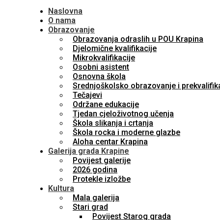
Naslovna
O nama
Obrazovanje
Obrazovanja odraslih u POU Krapina
Djelomične kvalifikacije
Mikrokvalifikacije
Osobni asistent
Osnovna škola
Srednjoškolsko obrazovanje i prekvalifik
Tečajevi
Održane edukacije
Tjedan cjeloživotnog učenja
Škola slikanja i crtanja
Škola rocka i moderne glazbe
Aloha centar Krapina
Galerija grada Krapine
Povijest galerije
2026 godina
Protekle izložbe
Kultura
Mala galerija
Stari grad
Povijest Starog grada