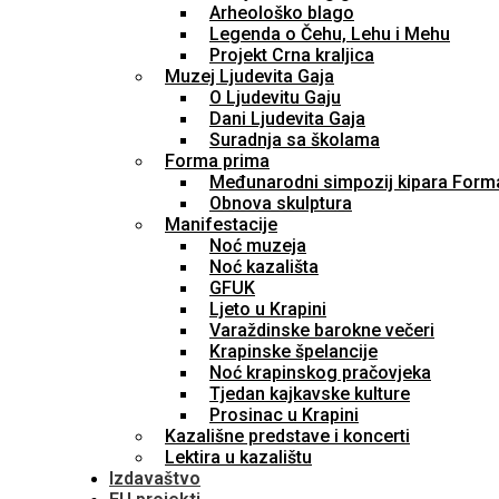
Arheološko blago
Legenda o Čehu, Lehu i Mehu
Projekt Crna kraljica
Muzej Ljudevita Gaja
O Ljudevitu Gaju
Dani Ljudevita Gaja
Suradnja sa školama
Forma prima
Međunarodni simpozij kipara Form
Obnova skulptura
Manifestacije
Noć muzeja
Noć kazališta
GFUK
Ljeto u Krapini
Varaždinske barokne večeri
Krapinske špelancije
Noć krapinskog pračovjeka
Tjedan kajkavske kulture
Prosinac u Krapini
Kazališne predstave i koncerti
Lektira u kazalištu
Izdavaštvo