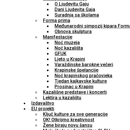
O Ljudevitu Gaju
Dani Ljudevita Gaja
Suradnja sa školama
Forma prima
Međunarodni simpozij kipara Form
Obnova skulptura
Manifestacije
Noć muzeja
Noć kazališta
GFUK
Ljeto u Krapini
Varaždinske barokne večeri
Krapinske špelancije
Noć krapinskog pračovjeka
Tjedan kajkavske kulture
Prosinac u Krapini
Kazališne predstave i koncerti
Lektira u kazalištu
Izdavaštvo
EU projekti
Ključ kulture za sve generacije
OK! Otkrijmo kreativnost
Žene biraju novu šansu