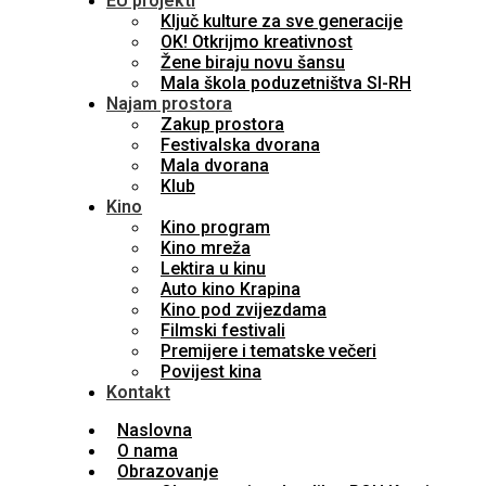
EU projekti
Ključ kulture za sve generacije
OK! Otkrijmo kreativnost
Žene biraju novu šansu
Mala škola poduzetništva SI-RH
Najam prostora
Zakup prostora
Festivalska dvorana
Mala dvorana
Klub
Kino
Kino program
Kino mreža
Lektira u kinu
Auto kino Krapina
Kino pod zvijezdama
Filmski festivali
Premijere i tematske večeri
Povijest kina
Kontakt
Naslovna
O nama
Obrazovanje