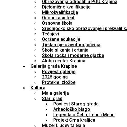
Obrazovanja odraslih u POU Krapina
Djelomične kvalifikacije
Mikrokvalifikacije
Osobni asistent
Osnovna škola
Srednjoškolsko obrazovanje i prekvalifik
Tečajevi
Održane edukacije
Tjedan cjeloživotnog učenja
Škola slikanja i crtanja
Škola rocka i moderne glazbe
Aloha centar Krapina
Galerija grada Krapine
Povijest galerije
2026 godina
Protekle izložbe
Kultura
Mala galerija
Stari grad
Povijest Starog grada
Arheološko blago
Legenda o Čehu, Lehu i Mehu
Projekt Crna kraljica
Muzej Ljudevita Gaja