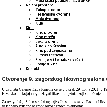
Mala škola poduzetništva SI-RH
Najam prostora
Zakup prostora
Festivalska dvorana
Mala dvorana
Klub
Kino
Kino program
Kino mreža
Lektira u kinu
Auto kino Krapina
Kino pod zvijezdama
Filmski festivali
Premijere i tematske večeri
Povijest kina
Kontakt
Otvorenje 9. zagorskog likovnog salona u
U dvorištu Galerije grada Krapine će se u utorak 29. lipnja 2021. u 19,
Hrvatskoj na kojoj mogu izlagati likovni umjetnici koji su rođenjem, 
Za ovogodišnji Salon stručni ocjenjivački sud u sastavu Branka Hlevn
tri jednako vrijedne nagrade prvonagrađenim autorima.