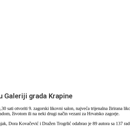
 Galeriji grada Krapine
30 sati otvoriti 9. zagorski likovni salon, najveća trijenalna žirirana l
radom, životom ili na neki drugi način vezani za Hrvatsko zagorje.
jak, Dora Kovačević i Dražen Trogrlić odabrao je 89 autora sa 137 radov