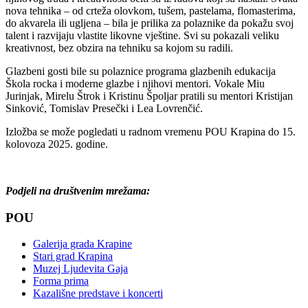
nova tehnika – od crteža olovkom, tušem, pastelama, flomasterima,
do akvarela ili ugljena – bila je prilika za polaznike da pokažu svoj
talent i razvijaju vlastite likovne vještine. Svi su pokazali veliku
kreativnost, bez obzira na tehniku sa kojom su radili.
Glazbeni gosti bile su polaznice programa glazbenih edukacija
Škola rocka i moderne glazbe i njihovi mentori. Vokale Miu
Jurinjak, Mirelu Štrok i Kristinu Špoljar pratili su mentori Kristijan
Sinković, Tomislav Presečki i Lea Lovrenčić.
Izložba se može pogledati u radnom vremenu POU Krapina do 15.
kolovoza 2025. godine.
Podjeli na društvenim mrežama:
POU
Galerija grada Krapine
Stari grad Krapina
Muzej Ljudevita Gaja
Forma prima
Kazališne predstave i koncerti