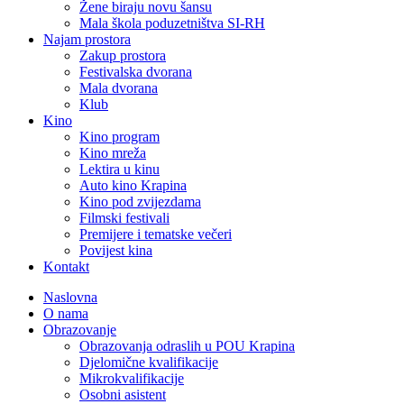
Žene biraju novu šansu
Mala škola poduzetništva SI-RH
Najam prostora
Zakup prostora
Festivalska dvorana
Mala dvorana
Klub
Kino
Kino program
Kino mreža
Lektira u kinu
Auto kino Krapina
Kino pod zvijezdama
Filmski festivali
Premijere i tematske večeri
Povijest kina
Kontakt
Naslovna
O nama
Obrazovanje
Obrazovanja odraslih u POU Krapina
Djelomične kvalifikacije
Mikrokvalifikacije
Osobni asistent