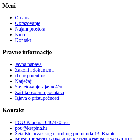
Meni
O nama
Obrazovanje
Najam prostora
Kino
Kontakt
Pravne informacije
Javna nabava
Zakoni i dokumenti
iTransparentnost
Natječaji
Savjetovanje s javnošću
Zaštita osobnih podataka
Izjava o pristupačnosti
Kontakt
POU Krapina: 049/370-561
pou@krapina.hr
Šetalište hrvatskog narodnog preporoda 13, Krapina
Muzej Ljudevita Gaja/Galerija grada Krapine: 049/370-810