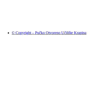
© Copyright – Pučko Otvoreno Učilište Krapina