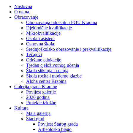
Naslovna
O nama
Obrazovanje
Obrazovanja odraslih u POU Krapina
Djelomične kvalifikacije
Mikrokvalifikacije
Osobni asistent
Osnovna škola
Srednjoškolsko obrazovanje i prekvalifikacije
Tečajevi
Održane edukacije
Tjedan cjeloživotnog učenja
Škola slikanja i crtanja
Škola rocka i moderne glazbe
Aloha centar Krapina
Galerija grada Krapine
Povijest galerije
2026 godina
Protekle izložbe
Kultura
Mala galerija
Stari grad
Povijest Starog grada
Arheološko blago