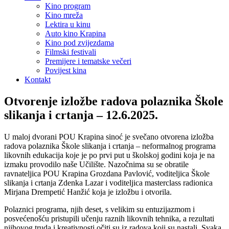
Kino program
Kino mreža
Lektira u kinu
Auto kino Krapina
Kino pod zvijezdama
Filmski festivali
Premijere i tematske večeri
Povijest kina
Kontakt
Otvorenje izložbe radova polaznika Škole
slikanja i crtanja – 12.6.2025.
U maloj dvorani POU Krapina sinoć je svečano otvorena izložba
radova polaznika Škole slikanja i crtanja – neformalnog programa
likovnih edukacija koje je po prvi put u školskoj godini koja je na
izmaku provodilo naše Učilište. Nazočnima su se obratile
ravnateljica POU Krapina Grozdana Pavlović, voditeljica Škole
slikanja i crtanja Zdenka Lazar i voditeljica masterclass radionica
Mirjana Drempetić Hanžić koja je izložbu i otvorila.
Polaznici programa, njih deset, s velikim su entuzijazmom i
posvećenošću pristupili učenju raznih likovnih tehnika, a rezultati
njihovog truda i kreativnosti očiti su iz radova koji su nastali. Svaka