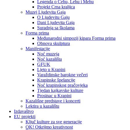
Legenda o Čehu, Lehu i Mehu
Projekt Crna kraljica
Muzej Ljudevita Gaja
O Ljudevitu Gaju
Dani Ljudevita Gaja
Suradnja sa školama
Forma prima
Međunarodni simpozij kipara Forma prima
Obnova skulptura
Manifestacije
Noć muzeja
Noć kazališta
GFUK
Ljeto u Krapini
Varaždinske barokne večeri
Krapinske špelancije
Noć krapinskog pračovjeka
Tjedan kajkavske kulture
Prosinac u Krapini
Kazališne predstave i koncerti
Lektira u kazalištu
Izdavaštvo
EU projekti
Ključ kulture za sve generacije
OK! Otkrijmo kreativnost