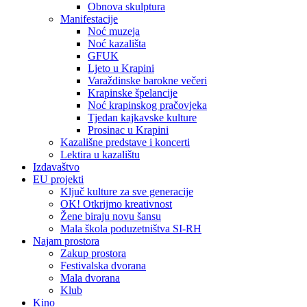
Obnova skulptura
Manifestacije
Noć muzeja
Noć kazališta
GFUK
Ljeto u Krapini
Varaždinske barokne večeri
Krapinske špelancije
Noć krapinskog pračovjeka
Tjedan kajkavske kulture
Prosinac u Krapini
Kazališne predstave i koncerti
Lektira u kazalištu
Izdavaštvo
EU projekti
Ključ kulture za sve generacije
OK! Otkrijmo kreativnost
Žene biraju novu šansu
Mala škola poduzetništva SI-RH
Najam prostora
Zakup prostora
Festivalska dvorana
Mala dvorana
Klub
Kino