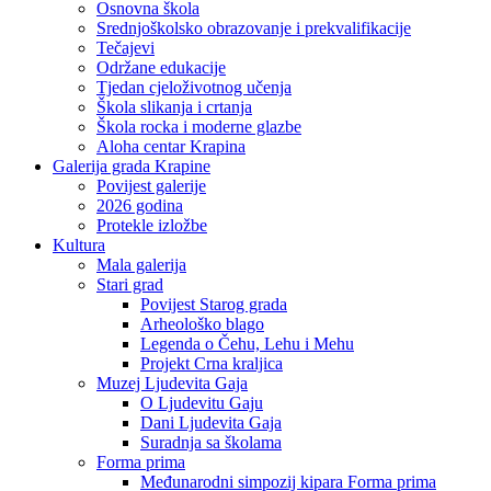
Osnovna škola
Srednjoškolsko obrazovanje i prekvalifikacije
Tečajevi
Održane edukacije
Tjedan cjeloživotnog učenja
Škola slikanja i crtanja
Škola rocka i moderne glazbe
Aloha centar Krapina
Galerija grada Krapine
Povijest galerije
2026 godina
Protekle izložbe
Kultura
Mala galerija
Stari grad
Povijest Starog grada
Arheološko blago
Legenda o Čehu, Lehu i Mehu
Projekt Crna kraljica
Muzej Ljudevita Gaja
O Ljudevitu Gaju
Dani Ljudevita Gaja
Suradnja sa školama
Forma prima
Međunarodni simpozij kipara Forma prima