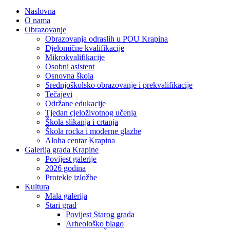
Naslovna
O nama
Obrazovanje
Obrazovanja odraslih u POU Krapina
Djelomične kvalifikacije
Mikrokvalifikacije
Osobni asistent
Osnovna škola
Srednjoškolsko obrazovanje i prekvalifikacije
Tečajevi
Održane edukacije
Tjedan cjeloživotnog učenja
Škola slikanja i crtanja
Škola rocka i moderne glazbe
Aloha centar Krapina
Galerija grada Krapine
Povijest galerije
2026 godina
Protekle izložbe
Kultura
Mala galerija
Stari grad
Povijest Starog grada
Arheološko blago