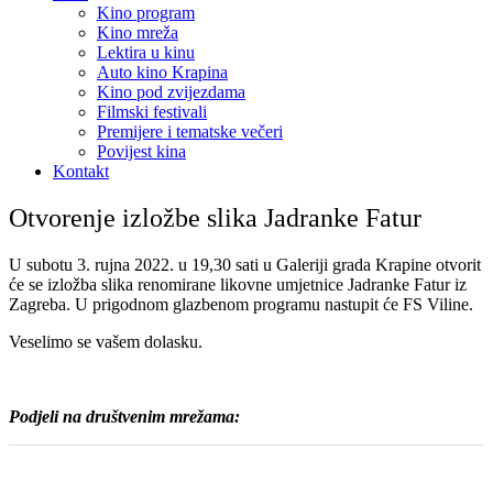
Kino program
Kino mreža
Lektira u kinu
Auto kino Krapina
Kino pod zvijezdama
Filmski festivali
Premijere i tematske večeri
Povijest kina
Kontakt
Otvorenje izložbe slika Jadranke Fatur
U subotu 3. rujna 2022. u 19,30 sati u Galeriji grada Krapine otvorit
će se izložba slika renomirane likovne umjetnice Jadranke Fatur iz
Zagreba. U prigodnom glazbenom programu nastupit će FS Viline.
Veselimo se vašem dolasku.
Podjeli na društvenim mrežama: