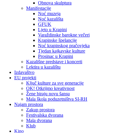
Obnova skulptura
Manifestacije
Noć muzeja
Noć kazališta
GFUK
Ljeto u Krapini
Varaždinske barokne večeri
Krapinske špelancije
Noć krapinskog pračovjeka
Tjedan kajkavske kulture
Prosinac u Krapini
Kazališne predstave i koncerti
Lektira u kazalištu
Izdavaštvo
EU projekti
Ključ kulture za sve generacije
OK! Otkrijmo kreativnost
Žene biraju novu šansu
Mala škola poduzetništva SI-RH
Najam prostora
Zakup prostora
Festivalska dvorana
Mala dvorana
Klub
Kino