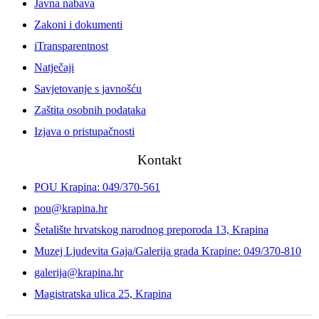
Javna nabava
Zakoni i dokumenti
iTransparentnost
Natječaji
Savjetovanje s javnošću
Zaštita osobnih podataka
Izjava o pristupačnosti
Kontakt
POU Krapina: 049/370-561
pou@krapina.hr
Šetalište hrvatskog narodnog preporoda 13, Krapina
Muzej Ljudevita Gaja/Galerija grada Krapine: 049/370-810
galerija@krapina.hr
Magistratska ulica 25, Krapina