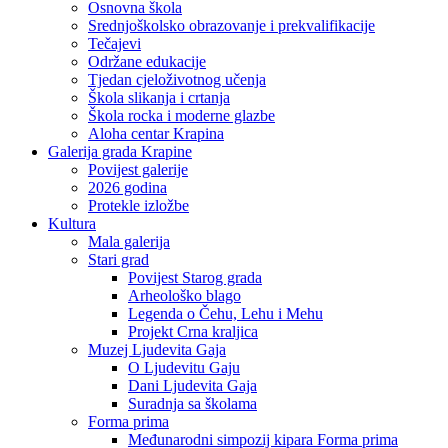
Osnovna škola
Srednjoškolsko obrazovanje i prekvalifikacije
Tečajevi
Održane edukacije
Tjedan cjeloživotnog učenja
Škola slikanja i crtanja
Škola rocka i moderne glazbe
Aloha centar Krapina
Galerija grada Krapine
Povijest galerije
2026 godina
Protekle izložbe
Kultura
Mala galerija
Stari grad
Povijest Starog grada
Arheološko blago
Legenda o Čehu, Lehu i Mehu
Projekt Crna kraljica
Muzej Ljudevita Gaja
O Ljudevitu Gaju
Dani Ljudevita Gaja
Suradnja sa školama
Forma prima
Međunarodni simpozij kipara Forma prima