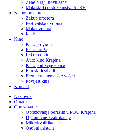
Žene biraju novu šansu
Mala škola poduzetništva SI-RH
Najam prostora
Zakup prostora
Festivalska dvorana
Mala dvorana
Klub
Kino
Kino program
Kino mreža
Lektira u kinu
Auto kino Krapina
Kino pod zvijezdama
Filmski festivali
Premijere i tematske večeri
Povijest kina
Kontakt
Naslovna
O nama
Obrazovanje
Obrazovanja odraslih u POU Krapina
Djelomične kvalifikacije
Mikrokvalifikacije
Osobni asistent