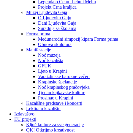
Legenda o Čehu, Lehu i Mehu
Projekt Crna kraljica
Muzej Ljudevita Gaja
O Ljudevitu Gaju
Dani Ljudevita Gaja
Suradnja sa školama
Forma prima
Međunarodni simpozij kipara Forma prima
Obnova skulptura
Manifestacije
Noć muzeja
Noć kazališta
GFUK
Ljeto u Krapini
Varaždinske barokne večeri
Krapinske špelancije
Noć krapinskog pračovjeka
Tjedan kajkavske kulture
Prosinac u Krapini
Kazališne predstave i koncerti
Lektira u kazalištu
Izdavaštvo
EU projekti
Ključ kulture za sve generacije
OK! Otkrijmo kreativnost