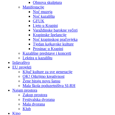
Obnova skulptura
Manifestacije
Noć muzeja
Noć kazališta
GFUK
Ljeto u Krapini
Varaždinske barokne večeri
Krapinske špelancije
Noć krapinskog pračovjeka
Tjedan kajkavske kulture
Prosinac u Krapini
Kazališne predstave i koncerti
Lektira u kazalištu
Izdavaštvo
EU projekti
Ključ kulture za sve generacije
OK! Otkrijmo kreativnost
Žene biraju novu šansu
Mala škola poduzetništva SI-RH
Najam prostora
Zakup prostora
Festivalska dvorana
Mala dvorana
Klub
Kino