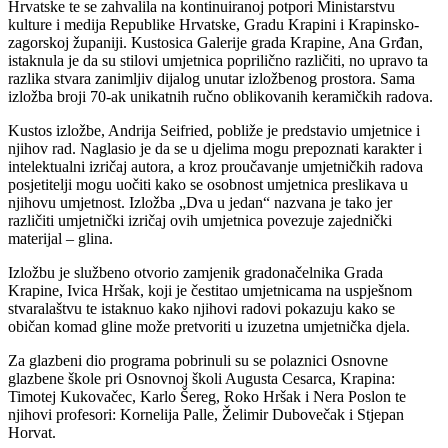
Hrvatske te se zahvalila na kontinuiranoj potpori Ministarstvu
kulture i medija Republike Hrvatske, Gradu Krapini i Krapinsko-
zagorskoj županiji. Kustosica Galerije grada Krapine, Ana Grđan,
istaknula je da su stilovi umjetnica poprilično različiti, no upravo ta
razlika stvara zanimljiv dijalog unutar izložbenog prostora. Sama
izložba broji 70-ak unikatnih ručno oblikovanih keramičkih radova.
Kustos izložbe, Andrija Seifried, pobliže je predstavio umjetnice i
njihov rad. Naglasio je da se u djelima mogu prepoznati karakter i
intelektualni izričaj autora, a kroz proučavanje umjetničkih radova
posjetitelji mogu uočiti kako se osobnost umjetnica preslikava u
njihovu umjetnost. Izložba „Dva u jedan“ nazvana je tako jer
različiti umjetnički izričaj ovih umjetnica povezuje zajednički
materijal – glina.
Izložbu je službeno otvorio zamjenik gradonačelnika Grada
Krapine, Ivica Hršak, koji je čestitao umjetnicama na uspješnom
stvaralaštvu te istaknuo kako njihovi radovi pokazuju kako se
običan komad gline može pretvoriti u izuzetna umjetnička djela.
Za glazbeni dio programa pobrinuli su se polaznici Osnovne
glazbene škole pri Osnovnoj školi Augusta Cesarca, Krapina:
Timotej Kukovačec, Karlo Šereg, Roko Hršak i Nera Poslon te
njihovi profesori: Kornelija Palle, Želimir Dubovečak i Stjepan
Horvat.