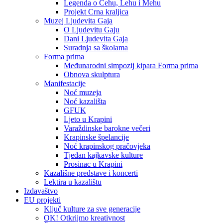
Legenda o Čehu, Lehu i Mehu
Projekt Crna kraljica
Muzej Ljudevita Gaja
O Ljudevitu Gaju
Dani Ljudevita Gaja
Suradnja sa školama
Forma prima
Međunarodni simpozij kipara Forma prima
Obnova skulptura
Manifestacije
Noć muzeja
Noć kazališta
GFUK
Ljeto u Krapini
Varaždinske barokne večeri
Krapinske špelancije
Noć krapinskog pračovjeka
Tjedan kajkavske kulture
Prosinac u Krapini
Kazališne predstave i koncerti
Lektira u kazalištu
Izdavaštvo
EU projekti
Ključ kulture za sve generacije
OK! Otkrijmo kreativnost