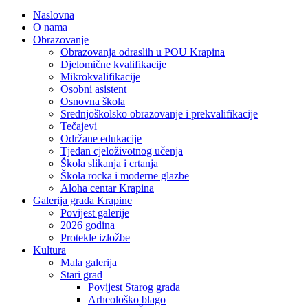
Naslovna
O nama
Obrazovanje
Obrazovanja odraslih u POU Krapina
Djelomične kvalifikacije
Mikrokvalifikacije
Osobni asistent
Osnovna škola
Srednjoškolsko obrazovanje i prekvalifikacije
Tečajevi
Održane edukacije
Tjedan cjeloživotnog učenja
Škola slikanja i crtanja
Škola rocka i moderne glazbe
Aloha centar Krapina
Galerija grada Krapine
Povijest galerije
2026 godina
Protekle izložbe
Kultura
Mala galerija
Stari grad
Povijest Starog grada
Arheološko blago