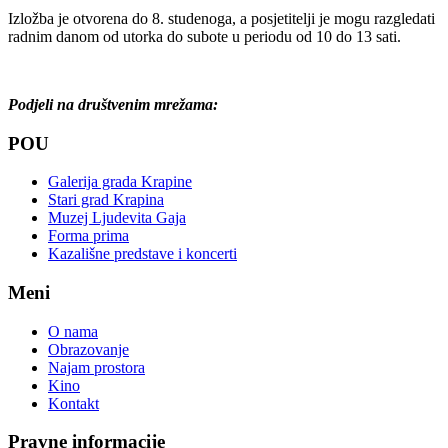
Izložba je otvorena do 8. studenoga, a posjetitelji je mogu razgledati
radnim danom od utorka do subote u periodu od 10 do 13 sati.
Podjeli na društvenim mrežama:
POU
Galerija grada Krapine
Stari grad Krapina
Muzej Ljudevita Gaja
Forma prima
Kazališne predstave i koncerti
Meni
O nama
Obrazovanje
Najam prostora
Kino
Kontakt
Pravne informacije