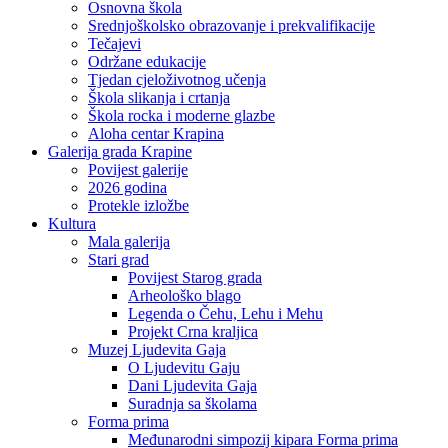
Osnovna škola
Srednjoškolsko obrazovanje i prekvalifikacije
Tečajevi
Održane edukacije
Tjedan cjeloživotnog učenja
Škola slikanja i crtanja
Škola rocka i moderne glazbe
Aloha centar Krapina
Galerija grada Krapine
Povijest galerije
2026 godina
Protekle izložbe
Kultura
Mala galerija
Stari grad
Povijest Starog grada
Arheološko blago
Legenda o Čehu, Lehu i Mehu
Projekt Crna kraljica
Muzej Ljudevita Gaja
O Ljudevitu Gaju
Dani Ljudevita Gaja
Suradnja sa školama
Forma prima
Međunarodni simpozij kipara Forma prima