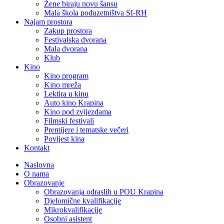
Žene biraju novu šansu
Mala škola poduzetništva SI-RH
Najam prostora
Zakup prostora
Festivalska dvorana
Mala dvorana
Klub
Kino
Kino program
Kino mreža
Lektira u kinu
Auto kino Krapina
Kino pod zvijezdama
Filmski festivali
Premijere i tematske večeri
Povijest kina
Kontakt
Naslovna
O nama
Obrazovanje
Obrazovanja odraslih u POU Krapina
Djelomične kvalifikacije
Mikrokvalifikacije
Osobni asistent