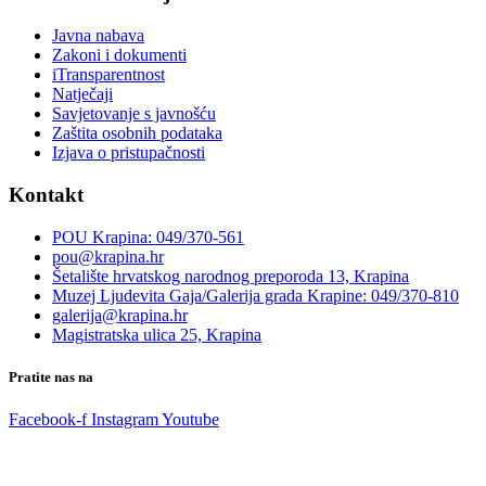
Javna nabava
Zakoni i dokumenti
iTransparentnost
Natječaji
Savjetovanje s javnošću
Zaštita osobnih podataka
Izjava o pristupačnosti
Kontakt
POU Krapina: 049/370-561
pou@krapina.hr
Šetalište hrvatskog narodnog preporoda 13, Krapina
Muzej Ljudevita Gaja/Galerija grada Krapine: 049/370-810
galerija@krapina.hr
Magistratska ulica 25, Krapina
Pratite nas na
Facebook-f
Instagram
Youtube