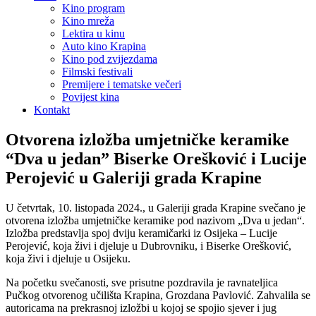
Kino program
Kino mreža
Lektira u kinu
Auto kino Krapina
Kino pod zvijezdama
Filmski festivali
Premijere i tematske večeri
Povijest kina
Kontakt
Otvorena izložba umjetničke keramike
“Dva u jedan” Biserke Orešković i Lucije
Perojević u Galeriji grada Krapine
U četvrtak, 10. listopada 2024., u Galeriji grada Krapine svečano je
otvorena izložba umjetničke keramike pod nazivom „Dva u jedan“.
Izložba predstavlja spoj dviju keramičarki iz Osijeka – Lucije
Perojević, koja živi i djeluje u Dubrovniku, i Biserke Orešković,
koja živi i djeluje u Osijeku.
Na početku svečanosti, sve prisutne pozdravila je ravnateljica
Pučkog
otvorenog učilišta Krapina, Grozdana Pavlović. Zahvalila se
autoricama na prekrasnoj izložbi u kojoj se spojio sjever i jug