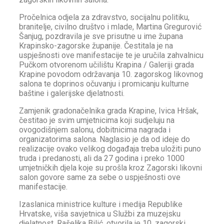
Pročelnica odjela za zdravstvo, socijalnu politiku,
branitelje, civilno društvo i mlade, Martina Gregurović
Šanjug, pozdravila je sve prisutne u ime župana
Krapinsko-zagorske županije. Čestitala je na
uspješnosti ove manifestacije te je uručila zahvalnicu
Pučkom otvorenom učilištu Krapina / Galeriji grada
Krapine povodom održavanja 10. zagorskog likovnog
salona te doprinos očuvanju i promicanju kulturne
baštine i galerijske djelatnosti.
Zamjenik gradonačelnika grada Krapine, Ivica Hršak,
čestitao je svim umjetnicima koji sudjeluju na
ovogodišnjem salonu, dobitnicima nagrada i
organizatorima salona. Naglasio je da od ideje do
realizacije ovako velikog događaja treba uložiti puno
truda i predanosti, ali da 27 godina i preko 1000
umjetničkih djela koje su prošla kroz Zagorski likovni
salon govore same za sebe o uspješnosti ove
manifestacije.
Izaslanica ministrice kulture i medija Republike
Hrvatske, viša savjetnica u Službi za muzejsku
djelatnost, Rašeljka Bilić, otvorila je 10. zagorski