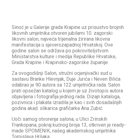
Sinoć je u Galerije grada Krapine uz prisustvo brojnih
likovnih umjetnika otvoren jubilarni 10. zagorski
likovni salon, najveća trijenalna žirirana likovna
manifestacija u sjeverozapadnoj Hrvatskoj. Ove
godine salon se održava po pokroviteljstvom
Ministarstva kulture i medija Republike Hrvatske,
Grada Krapine i Krapinsko-zagorske županije.
Za ovogodišnji Salon, stručni ocjenjivački sud u
sastavu Branke Hlevnjak, Duje Jurića i Neven Bilića
odabrao je 90 autora sa 122
umjetnička rada. Salon
prati opsežan katalog u kojem je uz životopis autora
objavljena i fotografija jednog rada. Dizajn kataloga,
pozivnica i plakata izradila je kao i svih dosadašnjih
godina akad. slikarica grafičarka Ana Zubić.
Uoči samog otvorenja salona, u Ulici Zrinskih
Frankopana, pokraj kućnog broja 13, otkriven je ready-
made SPOMENIK, našeg akademskog umjetnika
Tomislava Hršaka.