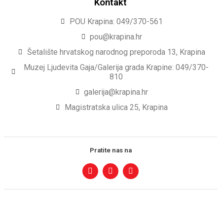
Kontakt
POU Krapina: 049/370-561
pou@krapina.hr
Šetalište hrvatskog narodnog preporoda 13, Krapina
Muzej Ljudevita Gaja/Galerija grada Krapine: 049/370-
810
galerija@krapina.hr
Magistratska ulica 25, Krapina
Pratite nas na