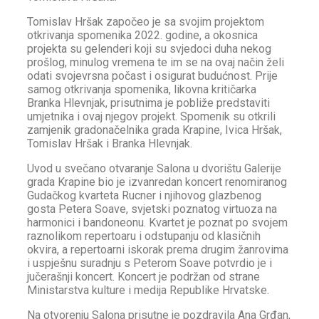
Tomislav Hršak započeo je sa svojim projektom
otkrivanja spomenika 2022. godine, a okosnica
projekta su gelenderi koji su svjedoci duha nekog
prošlog, minulog vremena te im se na ovaj način želi
odati svojevrsna počast i osigurat budućnost. Prije
samog otkrivanja spomenika, likovna kritičarka
Branka Hlevnjak, prisutnima je pobliže predstaviti
umjetnika i ovaj njegov projekt. Spomenik su otkrili
zamjenik gradonačelnika grada Krapine, Ivica Hršak,
Tomislav Hršak i Branka Hlevnjak.
Uvod u svečano otvaranje Salona u dvorištu Galerije
grada Krapine bio je izvanredan koncert renomiranog
Gudačkog kvarteta Rucner i njihovog glazbenog
gosta Petera Soave, svjetski poznatog virtuoza na
harmonici i bandoneonu. Kvartet je poznat po svojem
raznolikom repertoaru i odstupanju od klasičnih
okvira, a repertoarni iskorak prema drugim žanrovima
i uspješnu suradnju s Peterom Soave potvrdio je i
jučerašnji koncert. Koncert je podržan od strane
Ministarstva kulture i medija Republike Hrvatske.
Na otvorenju Salona prisutne je pozdravila Ana Grđan,