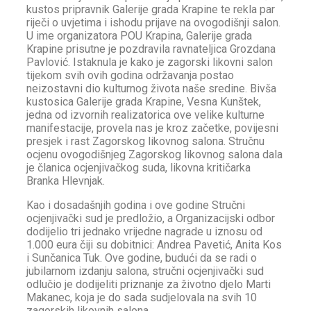
kustos pripravnik Galerije grada Krapine te rekla par
riječi o uvjetima i ishodu prijave na ovogodišnji salon.
U ime organizatora POU Krapina, Galerije grada
Krapine prisutne je pozdravila ravnateljica Grozdana
Pavlović. Istaknula je kako je zagorski likovni salon
tijekom svih ovih godina održavanja postao
neizostavni dio kulturnog života naše sredine. Bivša
kustosica Galerije grada Krapine, Vesna Kunštek,
jedna od izvornih realizatorica ove velike kulturne
manifestacije, provela nas je kroz začetke, povijesni
presjek i rast Zagorskog likovnog salona. Stručnu
ocjenu ovogodišnjeg Zagorskog likovnog salona dala
je članica ocjenjivačkog suda, likovna kritičarka
Branka Hlevnjak.
Kao i dosadašnjih godina i ove godine Stručni
ocjenjivački sud je predložio, a Organizacijski odbor
dodijelio tri jednako vrijedne nagrade u iznosu od
1.000 eura čiji su dobitnici: Andrea Pavetić, Anita Kos
i Sunčanica Tuk. Ove godine, budući da se radi o
jubilarnom izdanju salona, stručni ocjenjivački sud
odlučio je dodijeliti priznanje za životno djelo Marti
Makanec, koja je do sada sudjelovala na svih 10
zagorskih likovnih salona.