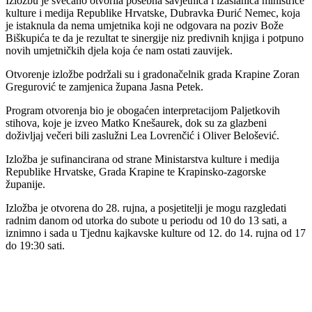
Izložbu je svečano otvorila posebna savjetnica i izaslanica ministrice
kulture i medija Republike Hrvatske, Dubravka Đurić Nemec, koja
je istaknula da nema umjetnika koji ne odgovara na poziv Bože
Biškupića te da je rezultat te sinergije niz predivnih knjiga i potpuno
novih umjetničkih djela koja će nam ostati zauvijek.
Otvorenje izložbe podržali su i gradonačelnik grada Krapine Zoran
Gregurović te zamjenica župana Jasna Petek.
Program otvorenja bio je obogaćen interpretacijom Paljetkovih
stihova, koje je izveo Matko Knešaurek, dok su za glazbeni
doživljaj večeri bili zaslužni Lea Lovrenčić i Oliver Belošević.
Izložba je sufinancirana od strane Ministarstva kulture i medija
Republike Hrvatske, Grada Krapine te Krapinsko-zagorske
županije.
Izložba je otvorena do 28. rujna, a posjetitelji je mogu razgledati
radnim danom od utorka do subote u periodu od 10 do 13 sati, a
iznimno i sada u Tjednu kajkavske kulture od 12. do 14. rujna od 17
do 19:30 sati.