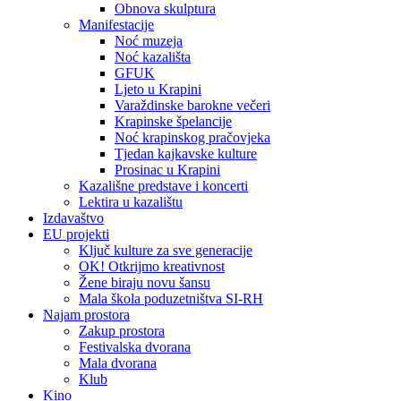
Obnova skulptura
Manifestacije
Noć muzeja
Noć kazališta
GFUK
Ljeto u Krapini
Varaždinske barokne večeri
Krapinske špelancije
Noć krapinskog pračovjeka
Tjedan kajkavske kulture
Prosinac u Krapini
Kazališne predstave i koncerti
Lektira u kazalištu
Izdavaštvo
EU projekti
Ključ kulture za sve generacije
OK! Otkrijmo kreativnost
Žene biraju novu šansu
Mala škola poduzetništva SI-RH
Najam prostora
Zakup prostora
Festivalska dvorana
Mala dvorana
Klub
Kino