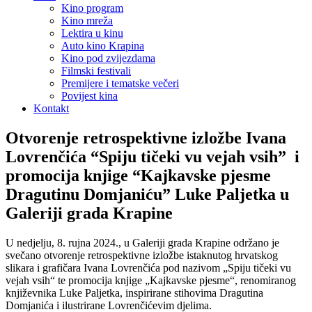
Kino program
Kino mreža
Lektira u kinu
Auto kino Krapina
Kino pod zvijezdama
Filmski festivali
Premijere i tematske večeri
Povijest kina
Kontakt
Otvorenje retrospektivne izložbe Ivana
Lovrenčića “Spiju tičeki vu vejah vsih” i
promocija knjige “Kajkavske pjesme
Dragutinu Domjaniću” Luke Paljetka u
Galeriji grada Krapine
U nedjelju, 8. rujna 2024., u Galeriji grada Krapine održano je
svečano otvorenje retrospektivne izložbe istaknutog hrvatskog
slikara i grafičara Ivana Lovrenčića pod nazivom „Spiju tičeki vu
vejah vsih“ te promocija knjige „Kajkavske pjesme“, renomiranog
književnika Luke Paljetka, inspirirane stihovima Dragutina
Domjanića i ilustrirane Lovrenčićevim djelima.