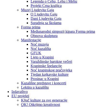
Legenda o Čehu, Lehu i Mehu
Projekt Crna kraljica
Muzej Ljudevita Gaja
O Ljudevitu Gaju
Dani Ljudevita Gaja
Suradnja sa školama
Forma prima
Međunarodni simpozij kipara Forma prima
Obnova skulptura
Manifestacije
Noć muzeja
Noć kazališta
GFUK
Ljeto u Krapini
Varaždinske barokne večeri
Krapinske špelancije
Noć krapinskog pračovjeka
Tjedan kajkavske kulture
Prosinac u Krapini
Kazališne predstave i koncerti
Lektira u kazalištu
Izdavaštvo
EU projekti
Ključ kulture za sve generacije
OK! Otkrijmo kreativnost