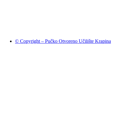
© Copyright – Pučko Otvoreno Učilište Krapina