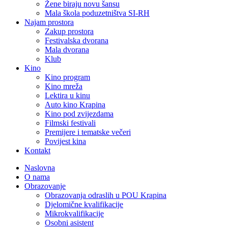
Žene biraju novu šansu
Mala škola poduzetništva SI-RH
Najam prostora
Zakup prostora
Festivalska dvorana
Mala dvorana
Klub
Kino
Kino program
Kino mreža
Lektira u kinu
Auto kino Krapina
Kino pod zvijezdama
Filmski festivali
Premijere i tematske večeri
Povijest kina
Kontakt
Naslovna
O nama
Obrazovanje
Obrazovanja odraslih u POU Krapina
Djelomične kvalifikacije
Mikrokvalifikacije
Osobni asistent