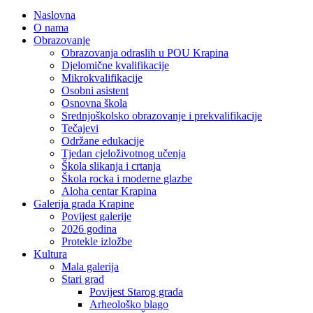
Naslovna
O nama
Obrazovanje
Obrazovanja odraslih u POU Krapina
Djelomične kvalifikacije
Mikrokvalifikacije
Osobni asistent
Osnovna škola
Srednjoškolsko obrazovanje i prekvalifikacije
Tečajevi
Održane edukacije
Tjedan cjeloživotnog učenja
Škola slikanja i crtanja
Škola rocka i moderne glazbe
Aloha centar Krapina
Galerija grada Krapine
Povijest galerije
2026 godina
Protekle izložbe
Kultura
Mala galerija
Stari grad
Povijest Starog grada
Arheološko blago