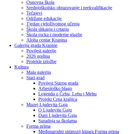
Osnovna škola
Srednjoškolsko obrazovanje i prekvalifikacije
Tečajevi
Održane edukacije
Tjedan cjeloživotnog učenja
Škola slikanja i crtanja
Škola rocka i moderne glazbe
Aloha centar Krapina
Galerija grada Krapine
Povijest galerije
2026 godina
Protekle izložbe
Kultura
Mala galerija
Stari grad
Povijest Starog grada
Arheološko blago
Legenda o Čehu, Lehu i Mehu
Projekt Crna kraljica
Muzej Ljudevita Gaja
O Ljudevitu Gaju
Dani Ljudevita Gaja
Suradnja sa školama
Forma prima
Međunarodni simpozij kipara Forma prima