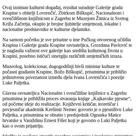
Ovaj izniman kulturni događaj, rezultat suradnje Galerije grada
Krapine s obitelji Lovrenčić, Zbirkom Biškupić, Nacionalnom i
sveučilišnom knjižnicom u Zagrebu te Muzejom Žitnica iz Svetog
Križa Začretja, okupio je brojne ljubitelje umjetnosti, lokalne i
nacionalne predstavnike te kulturne djelatnike.
Na samom početku je sve prisutne u ime Pučkog otvorenog učilišta
Krapina i Galerije grada Krapine ravnateljica, Grozdana Pavlović te
je naglasila važnost ove galerije kao središta kulturnog života u
Krapini, posebno ističući sinergiju različitih umjetničkih izraza.
Muzeolog, kolekcionar, dugogodišnji bivši ministar kulture te
počasni građanin Krapine, Božo Biškupić, prisutnima je približio
jedinstvenu povezanost između djela Ivana Lovrenčića i poezije
Luke Paljetka.
Glavna ravnateljica Nacionalne i sveučilišne knjižnice u Zagrebu
prisutnima je približila proces stvaranja knjige „Kajkavske pjesme“,
od početne ideje do realizacije. Književni kritičar, teoretičar i
povjesničar akademik Krešimir Nemec govorio je o pjesništvu Luke
Paljetka, a prisutnima se obratio i predsjednik Ogranka Matice
hrvatske u Varaždinu Ernest Fišer koji je govorio o Luki Paljetku
kao o svom prijatelju.