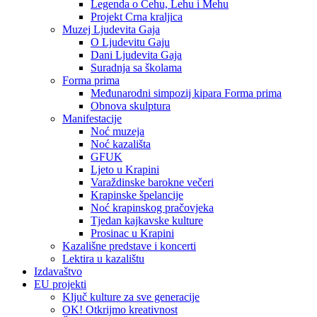
Legenda o Čehu, Lehu i Mehu
Projekt Crna kraljica
Muzej Ljudevita Gaja
O Ljudevitu Gaju
Dani Ljudevita Gaja
Suradnja sa školama
Forma prima
Međunarodni simpozij kipara Forma prima
Obnova skulptura
Manifestacije
Noć muzeja
Noć kazališta
GFUK
Ljeto u Krapini
Varaždinske barokne večeri
Krapinske špelancije
Noć krapinskog pračovjeka
Tjedan kajkavske kulture
Prosinac u Krapini
Kazališne predstave i koncerti
Lektira u kazalištu
Izdavaštvo
EU projekti
Ključ kulture za sve generacije
OK! Otkrijmo kreativnost