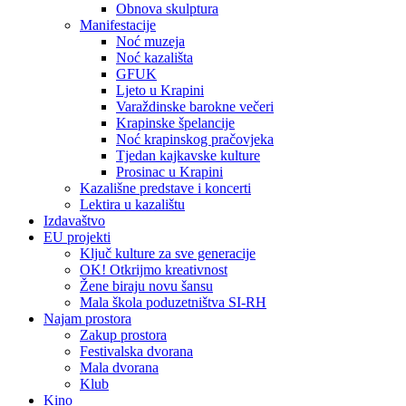
Obnova skulptura
Manifestacije
Noć muzeja
Noć kazališta
GFUK
Ljeto u Krapini
Varaždinske barokne večeri
Krapinske špelancije
Noć krapinskog pračovjeka
Tjedan kajkavske kulture
Prosinac u Krapini
Kazališne predstave i koncerti
Lektira u kazalištu
Izdavaštvo
EU projekti
Ključ kulture za sve generacije
OK! Otkrijmo kreativnost
Žene biraju novu šansu
Mala škola poduzetništva SI-RH
Najam prostora
Zakup prostora
Festivalska dvorana
Mala dvorana
Klub
Kino