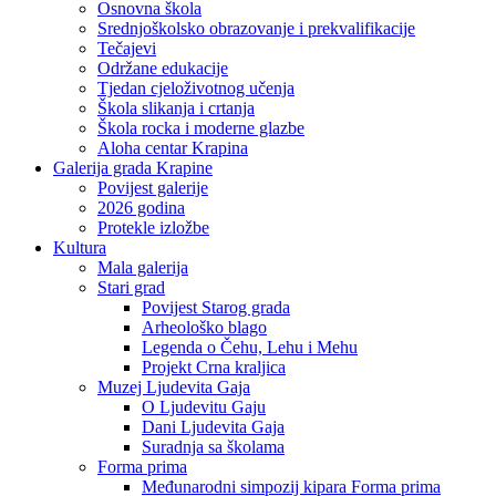
Osnovna škola
Srednjoškolsko obrazovanje i prekvalifikacije
Tečajevi
Održane edukacije
Tjedan cjeloživotnog učenja
Škola slikanja i crtanja
Škola rocka i moderne glazbe
Aloha centar Krapina
Galerija grada Krapine
Povijest galerije
2026 godina
Protekle izložbe
Kultura
Mala galerija
Stari grad
Povijest Starog grada
Arheološko blago
Legenda o Čehu, Lehu i Mehu
Projekt Crna kraljica
Muzej Ljudevita Gaja
O Ljudevitu Gaju
Dani Ljudevita Gaja
Suradnja sa školama
Forma prima
Međunarodni simpozij kipara Forma prima