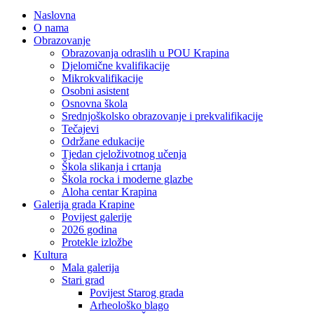
Naslovna
O nama
Obrazovanje
Obrazovanja odraslih u POU Krapina
Djelomične kvalifikacije
Mikrokvalifikacije
Osobni asistent
Osnovna škola
Srednjoškolsko obrazovanje i prekvalifikacije
Tečajevi
Održane edukacije
Tjedan cjeloživotnog učenja
Škola slikanja i crtanja
Škola rocka i moderne glazbe
Aloha centar Krapina
Galerija grada Krapine
Povijest galerije
2026 godina
Protekle izložbe
Kultura
Mala galerija
Stari grad
Povijest Starog grada
Arheološko blago