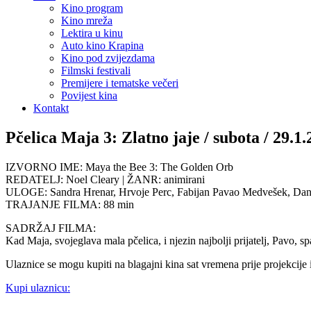
Kino program
Kino mreža
Lektira u kinu
Auto kino Krapina
Kino pod zvijezdama
Filmski festivali
Premijere i tematske večeri
Povijest kina
Kontakt
Pčelica Maja 3: Zlatno jaje / subota / 29.1.
IZVORNO IME: Maya the Bee 3: The Golden Orb
REDATELJ: Noel Cleary | ŽANR: animirani
ULOGE: Sandra Hrenar, Hrvoje Perc, Fabijan Pavao Medvešek, Danie
TRAJANJE FILMA: 88 min
SADRŽAJ FILMA:
Kad Maja, svojeglava mala pčelica, i njezin najbolji prijatelj, Pavo, s
Ulaznice se mogu kupiti na blagajni kina sat vremena prije projekcije
Kupi ulaznicu: