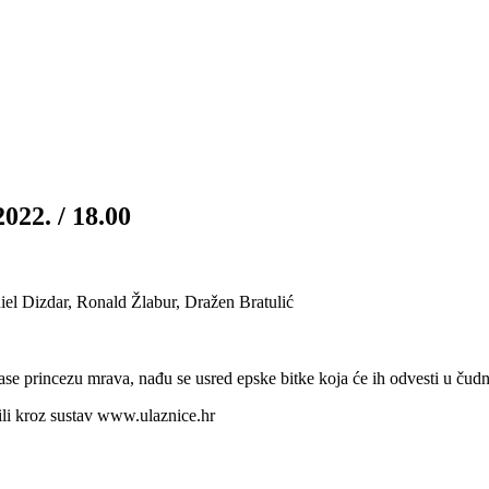
2022. / 18.00
l Dizdar, Ronald Žlabur, Dražen Bratulić
pase princezu mrava, nađu se usred epske bitke koja će ih odvesti u čudne
 ili kroz sustav www.ulaznice.hr