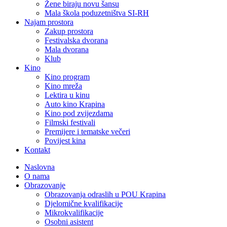
Žene biraju novu šansu
Mala škola poduzetništva SI-RH
Najam prostora
Zakup prostora
Festivalska dvorana
Mala dvorana
Klub
Kino
Kino program
Kino mreža
Lektira u kinu
Auto kino Krapina
Kino pod zvijezdama
Filmski festivali
Premijere i tematske večeri
Povijest kina
Kontakt
Naslovna
O nama
Obrazovanje
Obrazovanja odraslih u POU Krapina
Djelomične kvalifikacije
Mikrokvalifikacije
Osobni asistent