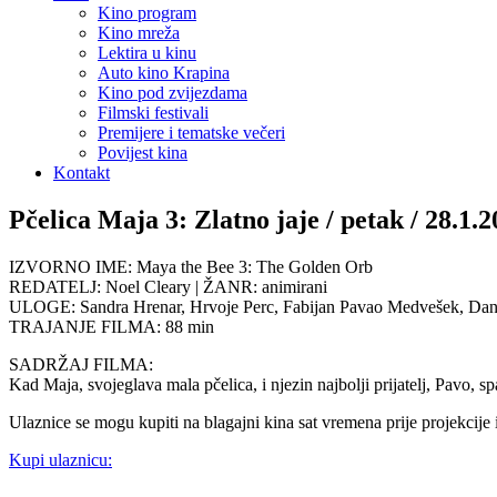
Kino program
Kino mreža
Lektira u kinu
Auto kino Krapina
Kino pod zvijezdama
Filmski festivali
Premijere i tematske večeri
Povijest kina
Kontakt
Pčelica Maja 3: Zlatno jaje / petak / 28.1.2
IZVORNO IME: Maya the Bee 3: The Golden Orb
REDATELJ: Noel Cleary | ŽANR: animirani
ULOGE: Sandra Hrenar, Hrvoje Perc, Fabijan Pavao Medvešek, Danie
TRAJANJE FILMA: 88 min
SADRŽAJ FILMA:
Kad Maja, svojeglava mala pčelica, i njezin najbolji prijatelj, Pavo, s
Ulaznice se mogu kupiti na blagajni kina sat vremena prije projekcije
Kupi ulaznicu: