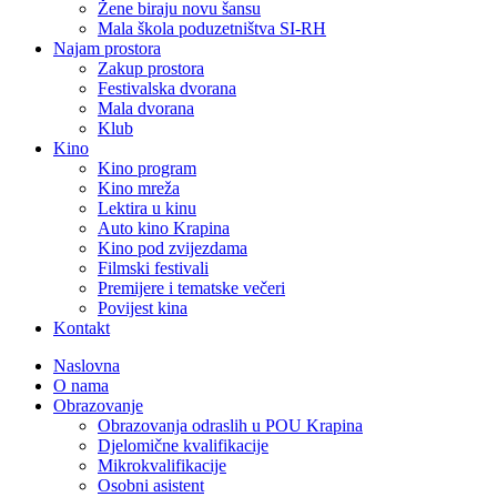
Žene biraju novu šansu
Mala škola poduzetništva SI-RH
Najam prostora
Zakup prostora
Festivalska dvorana
Mala dvorana
Klub
Kino
Kino program
Kino mreža
Lektira u kinu
Auto kino Krapina
Kino pod zvijezdama
Filmski festivali
Premijere i tematske večeri
Povijest kina
Kontakt
Naslovna
O nama
Obrazovanje
Obrazovanja odraslih u POU Krapina
Djelomične kvalifikacije
Mikrokvalifikacije
Osobni asistent