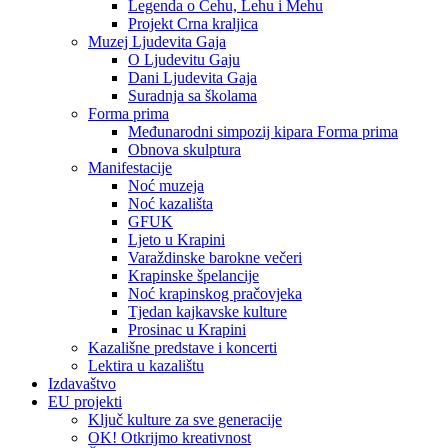
Legenda o Čehu, Lehu i Mehu
Projekt Crna kraljica
Muzej Ljudevita Gaja
O Ljudevitu Gaju
Dani Ljudevita Gaja
Suradnja sa školama
Forma prima
Međunarodni simpozij kipara Forma prima
Obnova skulptura
Manifestacije
Noć muzeja
Noć kazališta
GFUK
Ljeto u Krapini
Varaždinske barokne večeri
Krapinske špelancije
Noć krapinskog pračovjeka
Tjedan kajkavske kulture
Prosinac u Krapini
Kazališne predstave i koncerti
Lektira u kazalištu
Izdavaštvo
EU projekti
Ključ kulture za sve generacije
OK! Otkrijmo kreativnost