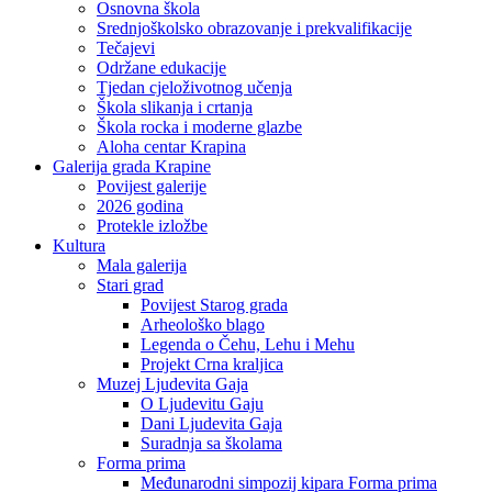
Osnovna škola
Srednjoškolsko obrazovanje i prekvalifikacije
Tečajevi
Održane edukacije
Tjedan cjeloživotnog učenja
Škola slikanja i crtanja
Škola rocka i moderne glazbe
Aloha centar Krapina
Galerija grada Krapine
Povijest galerije
2026 godina
Protekle izložbe
Kultura
Mala galerija
Stari grad
Povijest Starog grada
Arheološko blago
Legenda o Čehu, Lehu i Mehu
Projekt Crna kraljica
Muzej Ljudevita Gaja
O Ljudevitu Gaju
Dani Ljudevita Gaja
Suradnja sa školama
Forma prima
Međunarodni simpozij kipara Forma prima