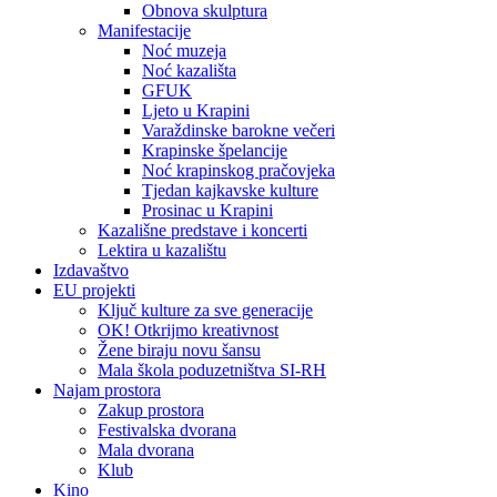
Obnova skulptura
Manifestacije
Noć muzeja
Noć kazališta
GFUK
Ljeto u Krapini
Varaždinske barokne večeri
Krapinske špelancije
Noć krapinskog pračovjeka
Tjedan kajkavske kulture
Prosinac u Krapini
Kazališne predstave i koncerti
Lektira u kazalištu
Izdavaštvo
EU projekti
Ključ kulture za sve generacije
OK! Otkrijmo kreativnost
Žene biraju novu šansu
Mala škola poduzetništva SI-RH
Najam prostora
Zakup prostora
Festivalska dvorana
Mala dvorana
Klub
Kino