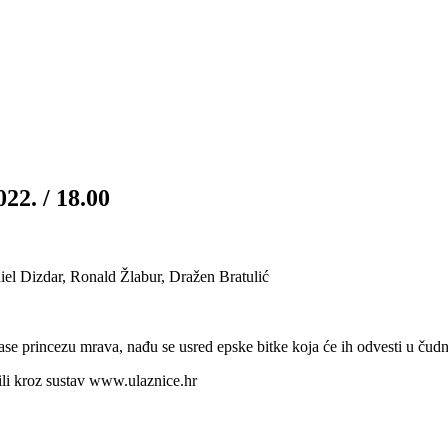
022. / 18.00
l Dizdar, Ronald Žlabur, Dražen Bratulić
pase princezu mrava, nađu se usred epske bitke koja će ih odvesti u čudne
 ili kroz sustav www.ulaznice.hr