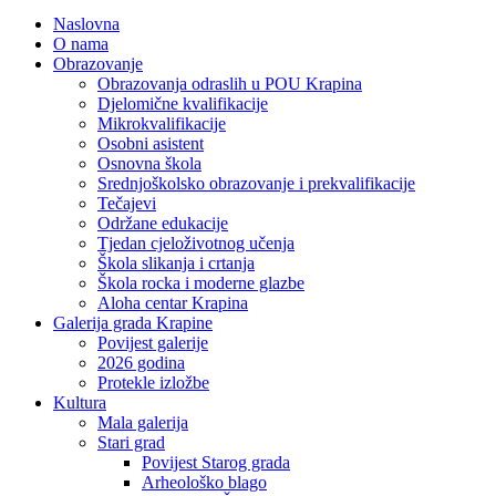
Naslovna
O nama
Obrazovanje
Obrazovanja odraslih u POU Krapina
Djelomične kvalifikacije
Mikrokvalifikacije
Osobni asistent
Osnovna škola
Srednjoškolsko obrazovanje i prekvalifikacije
Tečajevi
Održane edukacije
Tjedan cjeloživotnog učenja
Škola slikanja i crtanja
Škola rocka i moderne glazbe
Aloha centar Krapina
Galerija grada Krapine
Povijest galerije
2026 godina
Protekle izložbe
Kultura
Mala galerija
Stari grad
Povijest Starog grada
Arheološko blago