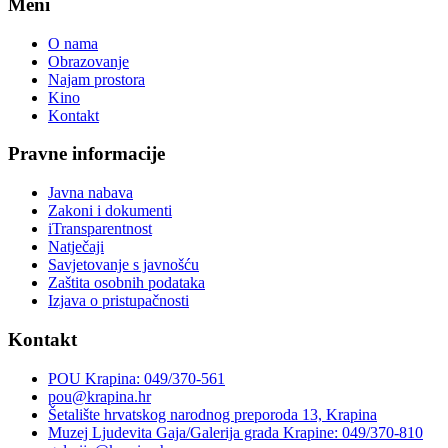
Meni
O nama
Obrazovanje
Najam prostora
Kino
Kontakt
Pravne informacije
Javna nabava
Zakoni i dokumenti
iTransparentnost
Natječaji
Savjetovanje s javnošću
Zaštita osobnih podataka
Izjava o pristupačnosti
Kontakt
POU Krapina: 049/370-561
pou@krapina.hr
Šetalište hrvatskog narodnog preporoda 13, Krapina
Muzej Ljudevita Gaja/Galerija grada Krapine: 049/370-810