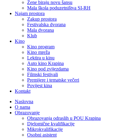
Žene biraju novu šansu
Mala škola poduzetništva SI-RH
Najam prostora
Zakup prostora
Festivalska dvorana
Mala dvorana
Klub
Kino
Kino program
Kino mreža
Lektira u kinu
Auto kino Krapina
Kino pod zvijezdama
Filmski festivali
Premijere i tematske večeri
Povijest kina
Kontakt
Naslovna
O nama
Obrazovanje
Obrazovanja odraslih u POU Krapina
Djelomične kvalifikacije
Mikrokvalifikacije
Osobni asistent