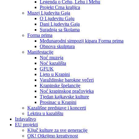
Legenda o Čehu, Lehu i Mehu
Projekt Crna kraljica
Muzej Ljudevita Gaja
O Ljudevitu Gaju
Dani Ljudevita Gaja
Suradnja sa školama
Forma prima
Međunarodni simpozij kipara Forma prima
Obnova skulptura
Manifestacije
Noć muzeja
Noć kazališta
GFUK
Ljeto u Krapini
Varaždinske barokne večeri
Krapinske špelancije
Noć krapinskog pračovjeka
Tjedan kajkavske kulture
Prosinac u Krapini
Kazališne predstave i koncerti
Lektira u kazalištu
Izdavaštvo
EU projekti
Ključ kulture za sve generacije
OK! Otkrijmo kreativnost