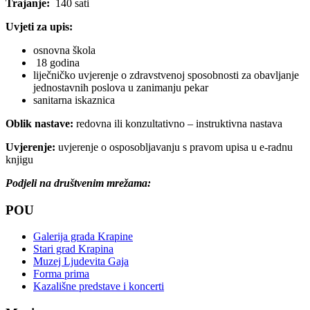
Trajanje:
140 sati
Uvjeti za upis:
osnovna škola
18 godina
liječničko uvjerenje o zdravstvenoj sposobnosti za obavljanje
jednostavnih poslova u zanimanju pekar
sanitarna iskaznica
Oblik nastave:
redovna ili konzultativno – instruktivna nastava
Uvjerenje:
uvjerenje o osposobljavanju s pravom upisa u e-radnu
knjigu
Podjeli na društvenim mrežama:
POU
Galerija grada Krapine
Stari grad Krapina
Muzej Ljudevita Gaja
Forma prima
Kazališne predstave i koncerti