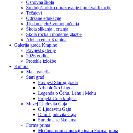
Osnovna škola
Srednjoškolsko obrazovanje i prekvalifikacije
Tečajevi
Održane edukacije
Tjedan cjeloživotnog učenja
Škola slikanja i crtanja
Škola rocka i moderne glazbe
Aloha centar Krapina
Galerija grada Krapine
Povijest galerije
2026 godina
Protekle izložbe
Kultura
Mala galerija
Stari grad
Povijest Starog grada
Arheološko blago
Legenda o Čehu, Lehu i Mehu
Projekt Crna kraljica
Muzej Ljudevita Gaja
O Ljudevitu Gaju
Dani Ljudevita Gaja
Suradnja sa školama
Forma prima
Međunarodni simpozij kipara Forma prima