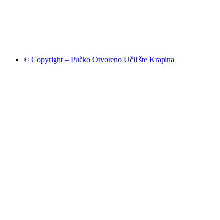
© Copyright – Pučko Otvoreno Učilište Krapina