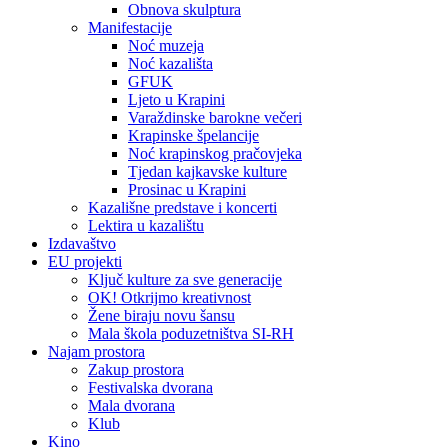
Obnova skulptura
Manifestacije
Noć muzeja
Noć kazališta
GFUK
Ljeto u Krapini
Varaždinske barokne večeri
Krapinske špelancije
Noć krapinskog pračovjeka
Tjedan kajkavske kulture
Prosinac u Krapini
Kazališne predstave i koncerti
Lektira u kazalištu
Izdavaštvo
EU projekti
Ključ kulture za sve generacije
OK! Otkrijmo kreativnost
Žene biraju novu šansu
Mala škola poduzetništva SI-RH
Najam prostora
Zakup prostora
Festivalska dvorana
Mala dvorana
Klub
Kino