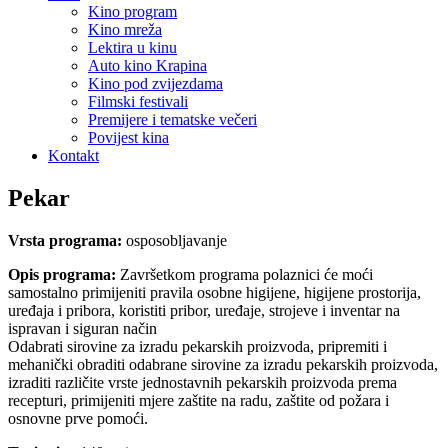
Kino program
Kino mreža
Lektira u kinu
Auto kino Krapina
Kino pod zvijezdama
Filmski festivali
Premijere i tematske večeri
Povijest kina
Kontakt
Pekar
Vrsta programa:
osposobljavanje
Opis programa:
Završetkom programa polaznici će moći
samostalno primijeniti pravila osobne higijene, higijene prostorija,
uređaja i pribora, koristiti pribor, uređaje, strojeve i inventar na
ispravan i siguran način
Odabrati sirovine za izradu pekarskih proizvoda, pripremiti i
mehanički obraditi odabrane sirovine za izradu pekarskih proizvoda,
izraditi različite vrste jednostavnih pekarskih proizvoda prema
recepturi, primijeniti mjere zaštite na radu, zaštite od požara i
osnovne prve pomoći.