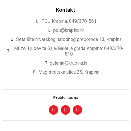
Kontakt
POU Krapina: 049/370-561
pou@krapina.hr
Šetalište hrvatskog narodnog preporoda 13, Krapina
Muzej Ljudevita Gaja/Galerija grada Krapine: 049/370-
810
galerija@krapina.hr
Magistratska ulica 25, Krapina
Pratite nas na