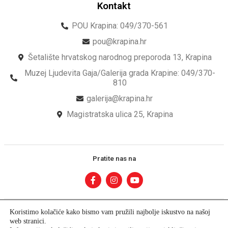
Kontakt
POU Krapina: 049/370-561
pou@krapina.hr
Šetalište hrvatskog narodnog preporoda 13, Krapina
Muzej Ljudevita Gaja/Galerija grada Krapine: 049/370-
810
galerija@krapina.hr
Magistratska ulica 25, Krapina
Pratite nas na
Koristimo kolačiće kako bismo vam pružili najbolje iskustvo na našoj
web stranici.