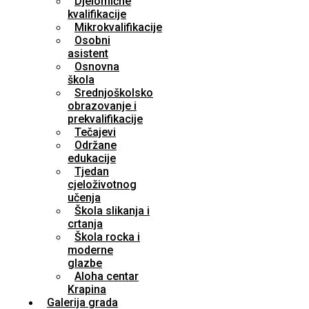
Djelomične
kvalifikacije
Mikrokvalifikacije
Osobni
asistent
Osnovna
škola
Srednjoškolsko
obrazovanje i
prekvalifikacije
Tečajevi
Održane
edukacije
Tjedan
cjeloživotnog
učenja
Škola slikanja i
crtanja
Škola rocka i
moderne
glazbe
Aloha centar
Krapina
Galerija grada