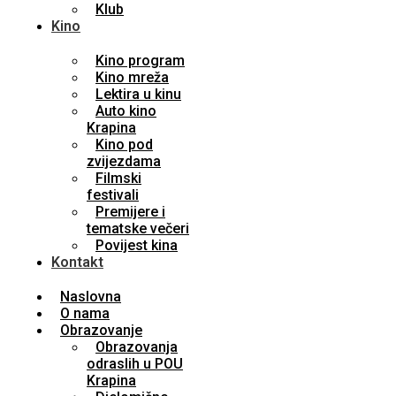
Klub
Kino
Kino program
Kino mreža
Lektira u kinu
Auto kino
Krapina
Kino pod
zvijezdama
Filmski
festivali
Premijere i
tematske večeri
Povijest kina
Kontakt
Naslovna
O nama
Obrazovanje
Obrazovanja
odraslih u POU
Krapina