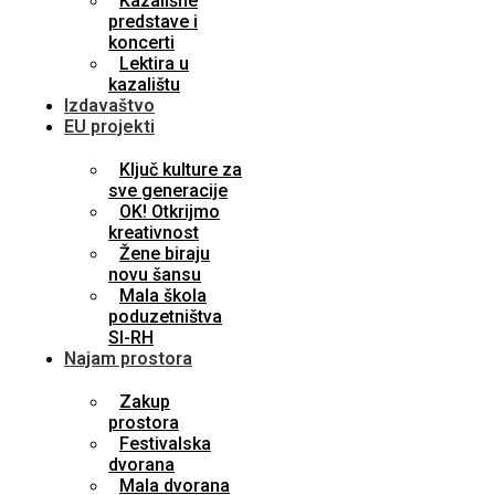
Kazališne
predstave i
koncerti
Lektira u
kazalištu
Izdavaštvo
EU projekti
Ključ kulture za
sve generacije
OK! Otkrijmo
kreativnost
Žene biraju
novu šansu
Mala škola
poduzetništva
SI-RH
Najam prostora
Zakup
prostora
Festivalska
dvorana
Mala dvorana