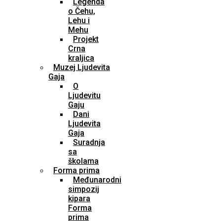
Legenda
o Čehu,
Lehu i
Mehu
Projekt
Crna
kraljica
Muzej Ljudevita
Gaja
O
Ljudevitu
Gaju
Dani
Ljudevita
Gaja
Suradnja
sa
školama
Forma prima
Međunarodni
simpozij
kipara
Forma
prima