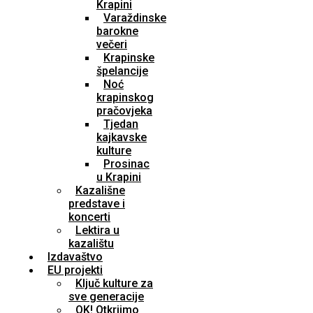
Krapini
Varaždinske
barokne
večeri
Krapinske
špelancije
Noć
krapinskog
pračovjeka
Tjedan
kajkavske
kulture
Prosinac
u Krapini
Kazališne
predstave i
koncerti
Lektira u
kazalištu
Izdavaštvo
EU projekti
Ključ kulture za
sve generacije
OK! Otkrijmo