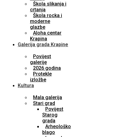
Škola slikanja i
crtanja
Škola rocka i
moderne
glazbe
Aloha centar
Krapina
Galerija grada Krapine
Povijest
galerije
2026 godina
Protekle
izložbe
Kultura
Mala galerija
Stari grad
Povijest
Starog
grada
Arheološko
blago