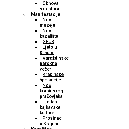
Obnova
skulptura
Manifestacije
Noć
muzeja
Noć
kazališta
GFUK
Ljeto u
Krapini
Varaždinske
barokne
večeri
Krapinske
špelancije
Noć
krapinskog
pračovjeka
Tjedan
kajkavske
kulture
Prosinac
u Krapini