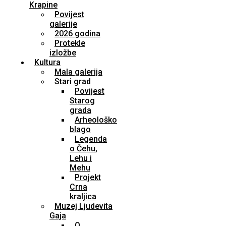
Krapine
Povijest
galerije
2026 godina
Protekle
izložbe
Kultura
Mala galerija
Stari grad
Povijest
Starog
grada
Arheološko
blago
Legenda
o Čehu,
Lehu i
Mehu
Projekt
Crna
kraljica
Muzej Ljudevita
Gaja
O