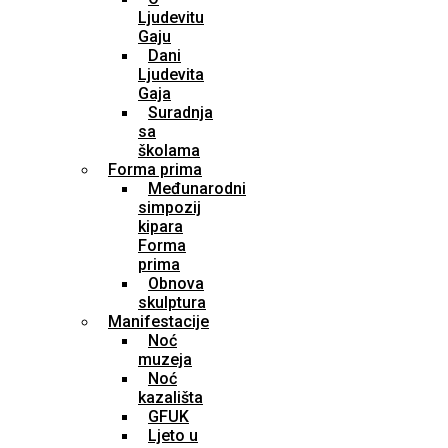
Ljudevitu
Gaju
Dani
Ljudevita
Gaja
Suradnja
sa
školama
Forma prima
Međunarodni
simpozij
kipara
Forma
prima
Obnova
skulptura
Manifestacije
Noć
muzeja
Noć
kazališta
GFUK
Ljeto u