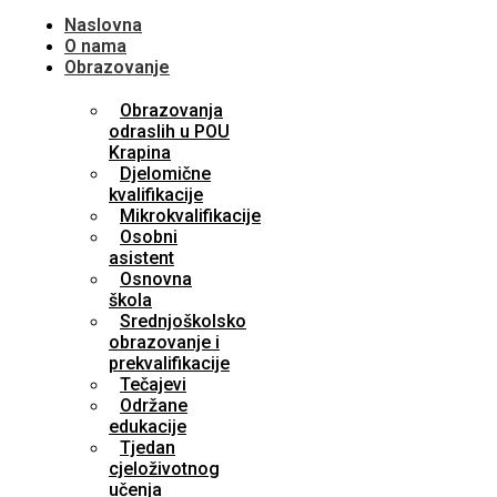
Naslovna
O nama
Obrazovanje
Obrazovanja
odraslih u POU
Krapina
Djelomične
kvalifikacije
Mikrokvalifikacije
Osobni
asistent
Osnovna
škola
Srednjoškolsko
obrazovanje i
prekvalifikacije
Tečajevi
Održane
edukacije
Tjedan
cjeloživotnog
učenja