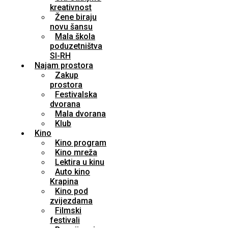
kreativnost
Žene biraju
novu šansu
Mala škola
poduzetništva
SI-RH
Najam prostora
Zakup
prostora
Festivalska
dvorana
Mala dvorana
Klub
Kino
Kino program
Kino mreža
Lektira u kinu
Auto kino
Krapina
Kino pod
zvijezdama
Filmski
festivali