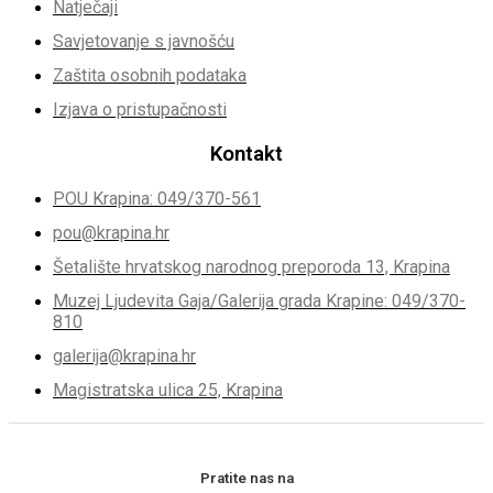
Natječaji
Savjetovanje s javnošću
Zaštita osobnih podataka
Izjava o pristupačnosti
Kontakt
POU Krapina: 049/370-561
pou@krapina.hr
Šetalište hrvatskog narodnog preporoda 13, Krapina
Muzej Ljudevita Gaja/Galerija grada Krapine: 049/370-
810
galerija@krapina.hr
Magistratska ulica 25, Krapina
Pratite nas na