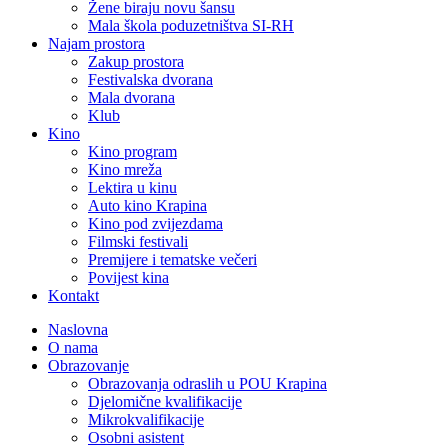
Žene biraju novu šansu
Mala škola poduzetništva SI-RH
Najam prostora
Zakup prostora
Festivalska dvorana
Mala dvorana
Klub
Kino
Kino program
Kino mreža
Lektira u kinu
Auto kino Krapina
Kino pod zvijezdama
Filmski festivali
Premijere i tematske večeri
Povijest kina
Kontakt
Naslovna
O nama
Obrazovanje
Obrazovanja odraslih u POU Krapina
Djelomične kvalifikacije
Mikrokvalifikacije
Osobni asistent