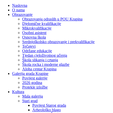
Naslovna
O nama
Obrazovanje
Obrazovanja odraslih u POU Krapina
Djelomične kvalifikacije
Mikrokvalifikacije
Osobni asistent
Osnovna škola
Srednjoškolsko obrazovanje i prekvalifikacije
Tečajevi
Održane edukacije
Tjedan cjeloživotnog učenja
Škola slikanja i crtanja
Škola rocka i moderne glazbe
Aloha centar Krapina
Galerija grada Krapine
Povijest galerije
2026 godina
Protekle izložbe
Kultura
Mala galerija
Stari grad
Povijest Starog grada
Arheološko blago