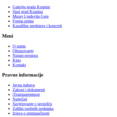
Galerija grada Krapine
Stari grad Krapina
Muzej Ljudevita Gaja
Forma prima
Kazališne predstave i koncerti
Meni
O nama
Obrazovanje
Najam prostora
Kino
Kontakt
Pravne informacije
Javna nabava
Zakoni i dokumenti
iTransparentnost
Natječaji
Savjetovanje s javnošću
Zaštita osobnih podataka
Izjava o pristupačnosti