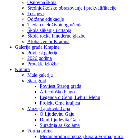
Osnovna škola
Srednjoškolsko obrazovanje i prekvalifikacije
Tečajevi
Održane edukacije
Tjedan cjeloživotnog učenja
Škola slikanja i crtanja
Škola rocka i moderne glazbe
Aloha centar Krapina
Galerija grada Krapine
Povijest galerije
2026 godina
Protekle izložbe
Kultura
Mala galerija
Stari grad
Povijest Starog grada
Arheološko blago
Legenda o Čehu, Lehu i Mehu
Projekt Crna kraljica
Muzej Ljudevita Gaja
O Ljudevitu Gaju
Dani Ljudevita Gaja
Suradnja sa školama
Forma prima
Međunarodni simpozij kipara Forma prima