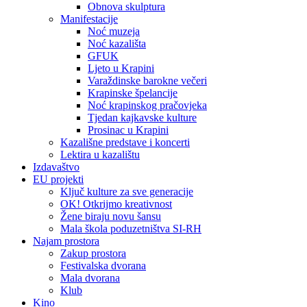
Obnova skulptura
Manifestacije
Noć muzeja
Noć kazališta
GFUK
Ljeto u Krapini
Varaždinske barokne večeri
Krapinske špelancije
Noć krapinskog pračovjeka
Tjedan kajkavske kulture
Prosinac u Krapini
Kazališne predstave i koncerti
Lektira u kazalištu
Izdavaštvo
EU projekti
Ključ kulture za sve generacije
OK! Otkrijmo kreativnost
Žene biraju novu šansu
Mala škola poduzetništva SI-RH
Najam prostora
Zakup prostora
Festivalska dvorana
Mala dvorana
Klub
Kino