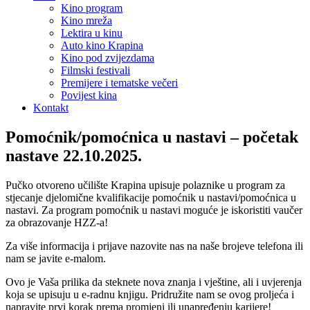
Kino program
Kino mreža
Lektira u kinu
Auto kino Krapina
Kino pod zvijezdama
Filmski festivali
Premijere i tematske večeri
Povijest kina
Kontakt
Pomoćnik/pomoćnica u nastavi – početak
nastave 22.10.2025.
Pučko otvoreno učilište Krapina upisuje polaznike u program za
stjecanje djelomične kvalifikacije pomoćnik u nastavi/pomoćnica u
nastavi. Za program pomoćnik u nastavi moguće je iskoristiti vaučer
za obrazovanje HZZ-a!
Za više informacija i prijave nazovite nas na naše brojeve telefona ili
nam se javite e-malom.
Ovo je Vaša prilika da steknete nova znanja i vještine, ali i uvjerenja
koja se upisuju u e-radnu knjigu. Pridružite nam se ovog proljeća i
napravite prvi korak prema promjeni ili unapređenju karijere!