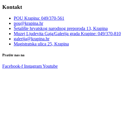
Kontakt
POU Krapina: 049/370-561
pou@krapina.hr
Šetalište hrvatskog narodnog preporoda 13, Krapina
Muzej Ljudevita Gaja/Galerija grada Krapine: 049/370-810
galerija@krapina.hr
Magistratska ulica 25, Krapina
Pratite nas na
Facebook-f
Instagram
Youtube