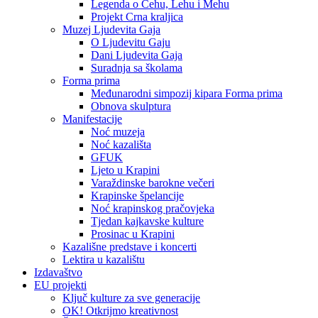
Legenda o Čehu, Lehu i Mehu
Projekt Crna kraljica
Muzej Ljudevita Gaja
O Ljudevitu Gaju
Dani Ljudevita Gaja
Suradnja sa školama
Forma prima
Međunarodni simpozij kipara Forma prima
Obnova skulptura
Manifestacije
Noć muzeja
Noć kazališta
GFUK
Ljeto u Krapini
Varaždinske barokne večeri
Krapinske špelancije
Noć krapinskog pračovjeka
Tjedan kajkavske kulture
Prosinac u Krapini
Kazališne predstave i koncerti
Lektira u kazalištu
Izdavaštvo
EU projekti
Ključ kulture za sve generacije
OK! Otkrijmo kreativnost