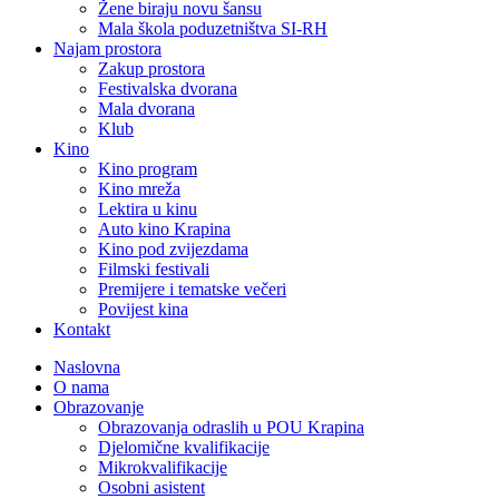
Žene biraju novu šansu
Mala škola poduzetništva SI-RH
Najam prostora
Zakup prostora
Festivalska dvorana
Mala dvorana
Klub
Kino
Kino program
Kino mreža
Lektira u kinu
Auto kino Krapina
Kino pod zvijezdama
Filmski festivali
Premijere i tematske večeri
Povijest kina
Kontakt
Naslovna
O nama
Obrazovanje
Obrazovanja odraslih u POU Krapina
Djelomične kvalifikacije
Mikrokvalifikacije
Osobni asistent