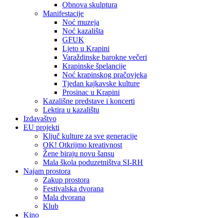
Obnova skulptura
Manifestacije
Noć muzeja
Noć kazališta
GFUK
Ljeto u Krapini
Varaždinske barokne večeri
Krapinske špelancije
Noć krapinskog pračovjeka
Tjedan kajkavske kulture
Prosinac u Krapini
Kazališne predstave i koncerti
Lektira u kazalištu
Izdavaštvo
EU projekti
Ključ kulture za sve generacije
OK! Otkrijmo kreativnost
Žene biraju novu šansu
Mala škola poduzetništva SI-RH
Najam prostora
Zakup prostora
Festivalska dvorana
Mala dvorana
Klub
Kino