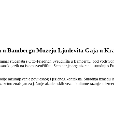
šta u Bambergu Muzeju Ljudevita Gaja u Kr
eminar studenata s Otto-Friedrich Sveučilišta u Bambergu, pod vodstvo
i bosanski jezik na istom sveučilištu. Seminar je organiziran u suradnji 
bolje razumijevanje povijesnog i jezičnog konteksta. Suradnja između i
izuzetno značajan za jačanje akademskih veza i kulturne razmjene izm