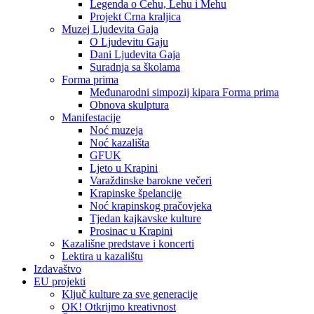
Legenda o Čehu, Lehu i Mehu
Projekt Crna kraljica
Muzej Ljudevita Gaja
O Ljudevitu Gaju
Dani Ljudevita Gaja
Suradnja sa školama
Forma prima
Međunarodni simpozij kipara Forma prima
Obnova skulptura
Manifestacije
Noć muzeja
Noć kazališta
GFUK
Ljeto u Krapini
Varaždinske barokne večeri
Krapinske špelancije
Noć krapinskog pračovjeka
Tjedan kajkavske kulture
Prosinac u Krapini
Kazališne predstave i koncerti
Lektira u kazalištu
Izdavaštvo
EU projekti
Ključ kulture za sve generacije
OK! Otkrijmo kreativnost