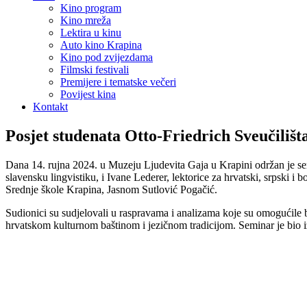
Kino program
Kino mreža
Lektira u kinu
Auto kino Krapina
Kino pod zvijezdama
Filmski festivali
Premijere i tematske večeri
Povijest kina
Kontakt
Posjet studenata Otto-Friedrich Sveučili
Dana 14. rujna 2024. u Muzeju Ljudevita Gaja u Krapini održan je s
slavensku lingvistiku, i Ivane Lederer, lektorice za hrvatski, srpski 
Srednje škole Krapina, Jasnom Sutlović Pogačić.
Sudionici su sudjelovali u raspravama i analizama koje su omogućile 
hrvatskom kulturnom baštinom i jezičnom tradicijom. Seminar je bio 