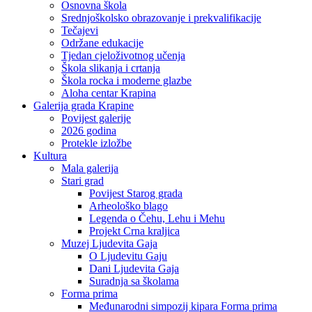
Osnovna škola
Srednjoškolsko obrazovanje i prekvalifikacije
Tečajevi
Održane edukacije
Tjedan cjeloživotnog učenja
Škola slikanja i crtanja
Škola rocka i moderne glazbe
Aloha centar Krapina
Galerija grada Krapine
Povijest galerije
2026 godina
Protekle izložbe
Kultura
Mala galerija
Stari grad
Povijest Starog grada
Arheološko blago
Legenda o Čehu, Lehu i Mehu
Projekt Crna kraljica
Muzej Ljudevita Gaja
O Ljudevitu Gaju
Dani Ljudevita Gaja
Suradnja sa školama
Forma prima
Međunarodni simpozij kipara Forma prima