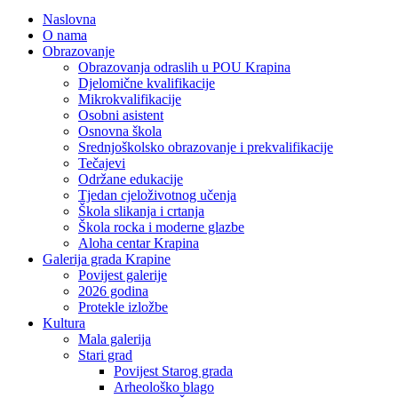
Naslovna
O nama
Obrazovanje
Obrazovanja odraslih u POU Krapina
Djelomične kvalifikacije
Mikrokvalifikacije
Osobni asistent
Osnovna škola
Srednjoškolsko obrazovanje i prekvalifikacije
Tečajevi
Održane edukacije
Tjedan cjeloživotnog učenja
Škola slikanja i crtanja
Škola rocka i moderne glazbe
Aloha centar Krapina
Galerija grada Krapine
Povijest galerije
2026 godina
Protekle izložbe
Kultura
Mala galerija
Stari grad
Povijest Starog grada
Arheološko blago