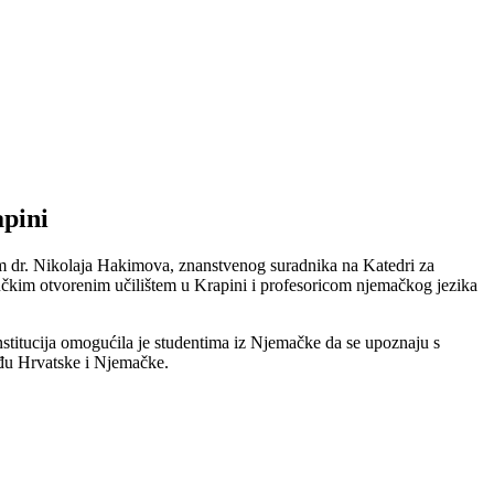
apini
m dr. Nikolaja Hakimova, znanstvenog suradnika na Katedri za
s Pučkim otvorenim učilištem u Krapini i profesoricom njemačkog jezika
nstitucija omogućila je studentima iz Njemačke da se upoznaju s
eđu Hrvatske i Njemačke.