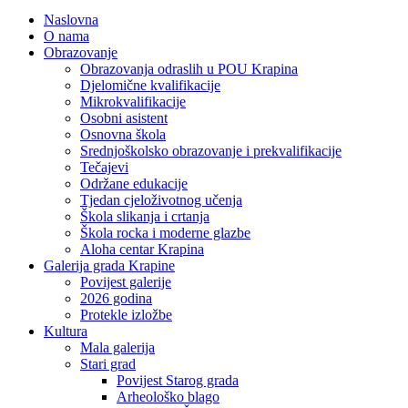
Naslovna
O nama
Obrazovanje
Obrazovanja odraslih u POU Krapina
Djelomične kvalifikacije
Mikrokvalifikacije
Osobni asistent
Osnovna škola
Srednjoškolsko obrazovanje i prekvalifikacije
Tečajevi
Održane edukacije
Tjedan cjeloživotnog učenja
Škola slikanja i crtanja
Škola rocka i moderne glazbe
Aloha centar Krapina
Galerija grada Krapine
Povijest galerije
2026 godina
Protekle izložbe
Kultura
Mala galerija
Stari grad
Povijest Starog grada
Arheološko blago