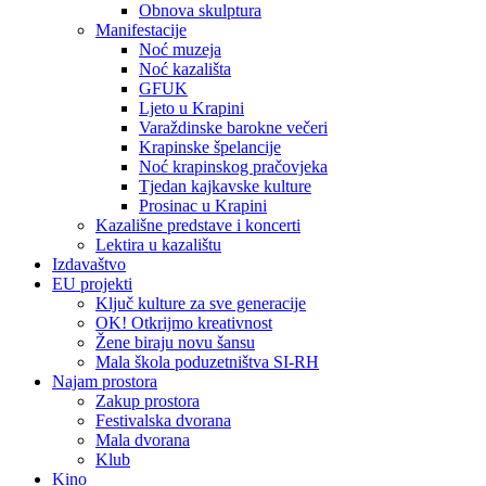
Obnova skulptura
Manifestacije
Noć muzeja
Noć kazališta
GFUK
Ljeto u Krapini
Varaždinske barokne večeri
Krapinske špelancije
Noć krapinskog pračovjeka
Tjedan kajkavske kulture
Prosinac u Krapini
Kazališne predstave i koncerti
Lektira u kazalištu
Izdavaštvo
EU projekti
Ključ kulture za sve generacije
OK! Otkrijmo kreativnost
Žene biraju novu šansu
Mala škola poduzetništva SI-RH
Najam prostora
Zakup prostora
Festivalska dvorana
Mala dvorana
Klub
Kino