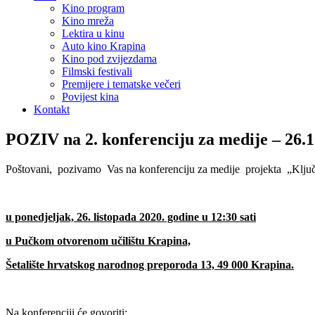
Kino program
Kino mreža
Lektira u kinu
Auto kino Krapina
Kino pod zvijezdama
Filmski festivali
Premijere i tematske večeri
Povijest kina
Kontakt
POZIV na 2. konferenciju za medije – 26.1
Poštovani, pozivamo Vas na konferenciju za medije projekta „Ključ k
u ponedjeljak, 26. listopada 2020. godine u 12:30 sati
u Pučkom otvorenom učilištu Krapina,
Šetalište hrvatskog narodnog preporoda 13, 49 000 Krapina.
Na konferenciji će govoriti: