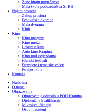
Žene biraju novu šansu
Mala škola poduzetništva SI-RH
Najam prostora
Zakup prostora
Festivalska dvorana
Mala dvorana
Klub
Kino
Kino program
Kino mreža
Lektira u kinu
Auto kino Krapina
Kino pod zvijezdama
Filmski festivali
Premijere i tematske večeri
Povijest kina
Kontakt
Naslovna
O nama
Obrazovanje
Obrazovanja odraslih u POU Krapina
Djelomične kvalifikacije
Mikrokvalifikacije
Osobni asistent