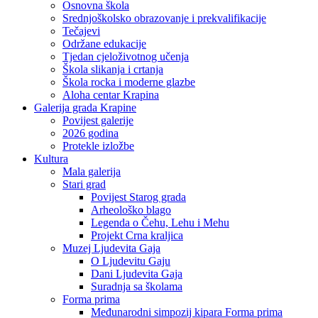
Osnovna škola
Srednjoškolsko obrazovanje i prekvalifikacije
Tečajevi
Održane edukacije
Tjedan cjeloživotnog učenja
Škola slikanja i crtanja
Škola rocka i moderne glazbe
Aloha centar Krapina
Galerija grada Krapine
Povijest galerije
2026 godina
Protekle izložbe
Kultura
Mala galerija
Stari grad
Povijest Starog grada
Arheološko blago
Legenda o Čehu, Lehu i Mehu
Projekt Crna kraljica
Muzej Ljudevita Gaja
O Ljudevitu Gaju
Dani Ljudevita Gaja
Suradnja sa školama
Forma prima
Međunarodni simpozij kipara Forma prima