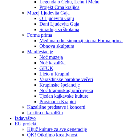
Legenda o Čehu, Lehu i Mehu
Projekt Crna kraljica
Muzej Ljudevita Gaja
O Ljudevitu Gaju
Dani Ljudevita Gaja
Suradnja sa školama
Forma prima
Međunarodni simpozij kipara Forma prima
Obnova skulptura
Manifestacije
Noć muzeja
Noć kazališta
GFUK
Ljeto u Krapini
Varaždinske barokne večeri
Krapinske špelancije
Noć krapinskog pračovjeka
Tjedan kajkavske kulture
Prosinac u Krapini
Kazališne predstave i koncerti
Lektira u kazalištu
Izdavaštvo
EU projekti
Ključ kulture za sve generacije
OK! Otkrijmo kreativnost